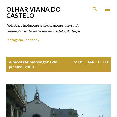
Avançar para o conteúdo principal
OLHAR VIANA DO
CASTELO
Notícias, atualidades e curiosidades acerca da
cidade / distrito de Viana do Castelo, Portugal.
Instagram
Facebook
M
A mostrar mensagens de
MOSTRAR TUDO
e
janeiro, 2008
n
s
a
g
e
n
s