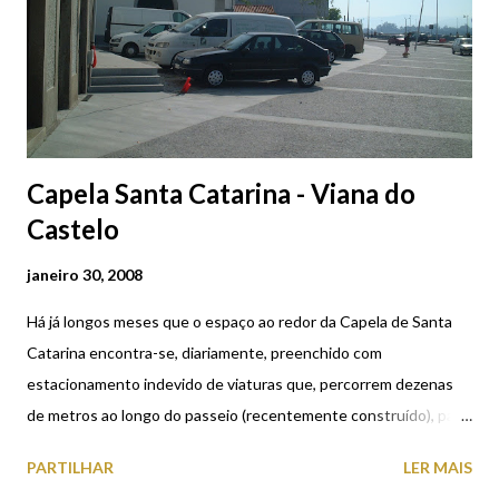
Capela Santa Catarina - Viana do
Castelo
janeiro 30, 2008
Há já longos meses que o espaço ao redor da Capela de Santa
Catarina encontra-se, diariamente, preenchido com
estacionamento indevido de viaturas que, percorrem dezenas
de metros ao longo do passeio (recentemente construído), para
ali permanecerem, a maioria das vezes, ao longo de todo o dia.
PARTILHAR
LER MAIS
Não se compreende porque é que as autoridades competentes