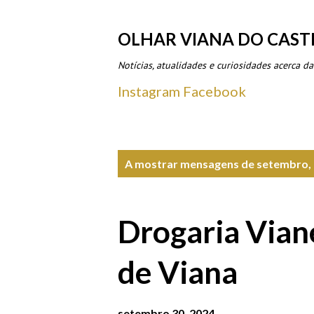
OLHAR VIANA DO CAST
Notícias, atualidades e curiosidades acerca da
Instagram
Facebook
M
A mostrar mensagens de setembro,
e
n
Drogaria Viane
s
a
de Viana
g
setembro 30, 2024