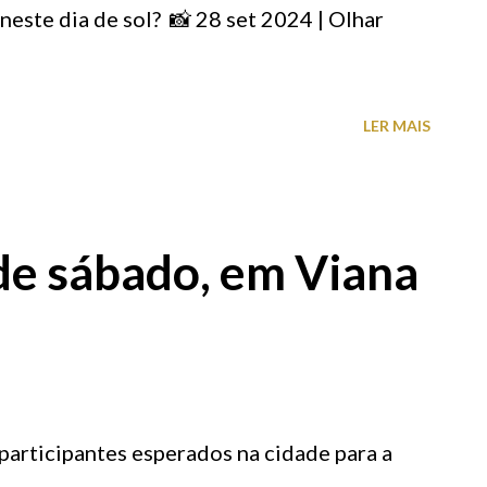
or Dias, atual proprietário, muito atencioso
neste dia de sol? 📸 28 set 2024 | Olhar
 colocá-los no exterior da loja. Alguns
 TEM TUDO E MAIS ALGUMA COISA, MAS
LER MAIS
NÃO TEM NADA. OBRIGADA-O” “NESTA
..
e sábado, em Viana
articipantes esperados na cidade para a