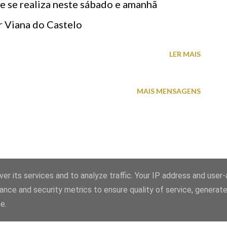
e se realiza neste sábado e amanhã
r Viana do Castelo
LER MAIS
MAIS MENSAGENS
er its services and to analyze traffic. Your IP address and user
Com tecnologia do Blogger
ance and security metrics to ensure quality of service, generat
© Olhar Viana do Castelo
e.