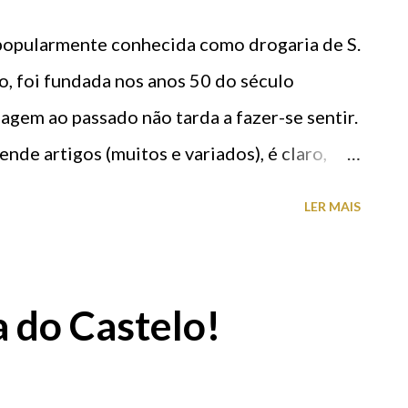
(popularmente conhecida como drogaria de S.
, foi fundada nos anos 50 do século
iagem ao passado não tarda a fazer-se sentir.
ende artigos (muitos e variados), é claro,
 antigo e disposição dos produtos. É um
LER MAIS
organizado, atulhado de objectos
os nos balcões, paredes forradas de
, estantes sobrelotadas, produtos espalhados
a do Castelo!
os… restando pouco espaço para os clientes
teressante desta drograria são os pequenos