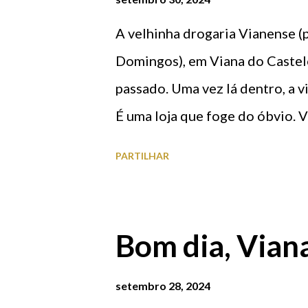
e
n
A velhinha drogaria Vianense 
s
Domingos), em Viana do Castelo
passado. Uma vez lá dentro, a v
É uma loja que foge do óbvio. V
mas é invulgar pelo seu aspeto
PARTILHAR
estabelecimento comercial des
pendurados no tecto, amontoad
prateleiras repletas de artigos
Bom dia, Vian
pelo chão uns em cima dos outr
circularem. Outro pormenor in
setembro 28, 2024