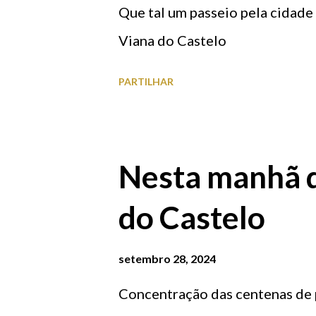
papéis escritos à mão pelo senh
Que tal um passeio pela cidade 
e simpático, que tem por hábito
Viana do Castelo
exemplos: “ESTA DROGARIA
PARTILHAR
PARA PESSOAS ESQUESITAS 
DROGARIA VOSSÊ ENCONTRA.
Nesta manhã d
do Castelo
setembro 28, 2024
Concentração das centenas de p