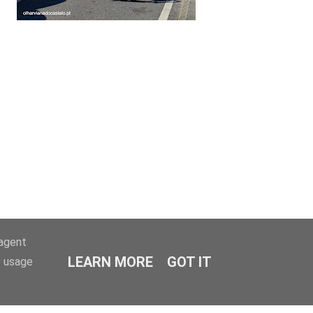
-agent
LEARN MORE
GOT IT
e usage