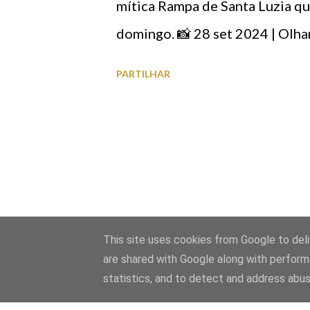
mítica Rampa de Santa Luzia qu
domingo. 📸 28 set 2024 | Olha
PARTILHAR
This site uses cookies from Google to deliv
are shared with Google along with perform
statistics, and to detect and address abus