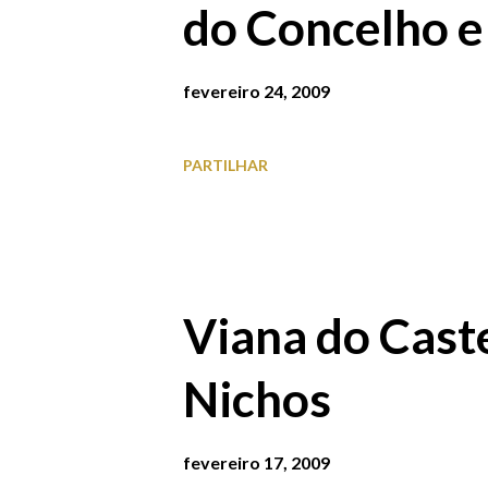
do Concelho e
poder descobrir outros belos r
a pé ou de bicicleta ao longo 
fevereiro 24, 2009
molhe da Praia Norte Faça exer
Norte Utilize a ciclovia da Ave
PARTILHAR
desportos náuticos no Rio Lima 
Viana do Caste
Nichos
fevereiro 17, 2009