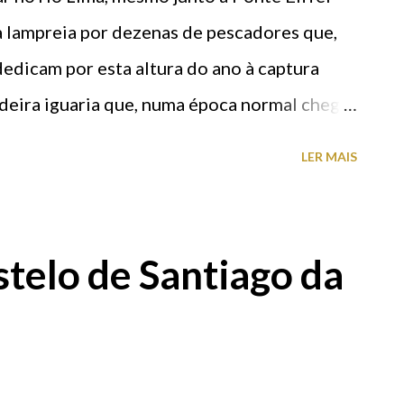
 em alto-relevo que representam cenas da
a lampreia por dezenas de pescadores que,
XV. Já fiz uma visita e aconselho a que o
dicam por esta altura do ano à captura
 adaptado do site da Câmar...
deira iguaria que, numa época normal chega
lampreia média. Segundo os próprios
LER MAIS
ender pelo menos 50% mais barata, devido à
ção da procura.
stelo de Santiago da