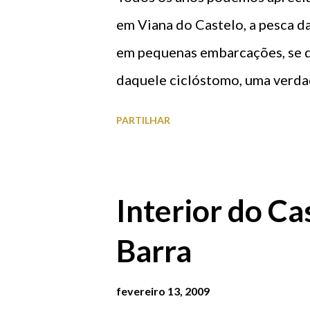
na sua fachada duas esculturas
em Viana do Castelo, a pesca d
Anunciação, datáveis do século 
em pequenas embarcações, se de
faça também. (Texto recolhido e
daquele ciclóstomo, uma verda
a valer cerca de 50 euros uma 
PARTILHAR
pescadores, este ano estão a v
crise actual, que leva à diminui
Interior do Ca
Barra
fevereiro 13, 2009