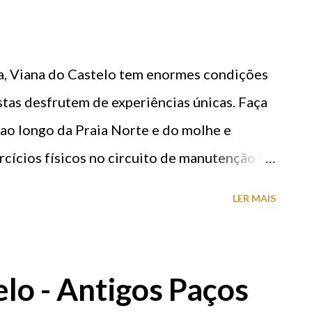
ha, Viana do Castelo tem enormes condições
stas desfrutem de experiências únicas. Faça
 ao longo da Praia Norte e do molhe e
rcícios físicos no circuito de manutenção lá
ém de contemplar a sua beleza, aproveite
LER MAIS
como a vela, o remo, a canoagem, a pesca, ou
em barcos disponibilizados para o efeito.
r por ciclovia desde o Parque Ecológico
lo - Antigos Paços
epois da Praia Norte para, em segurança,