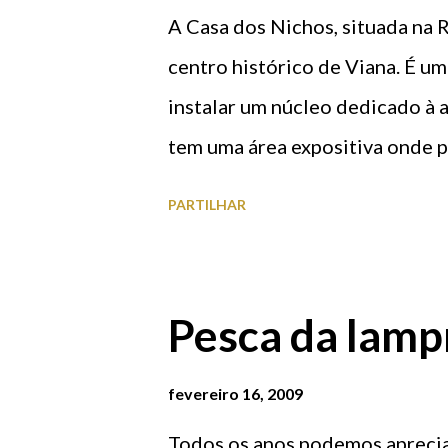
A Casa dos Nichos, situada na R
centro histórico de Viana. É u
instalar um núcleo dedicado à 
tem uma área expositiva onde p
do concelho desde a pré-histór
PARTILHAR
XIII) e ainda o aparecimento da 
uma área museológica virtual q
utilização de meios multimédi
Pesca da lampr
concelhio. Os mais novos, pode
didácticos e a diversa inform
fevereiro 16, 2009
diferentes níveis etários. A C
Todos os anos podemos apreciar