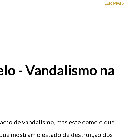
LER MAIS
tarina (Sala de Exposições) Antigo Paiol
elo - Vandalismo na
 acto de vandalismo, mas este como o que
, que mostram o estado de destruição dos