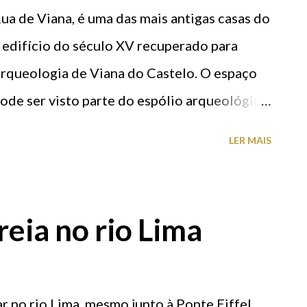
ua de Viana, é uma das mais antigas casas do
m edifício do século XV recuperado para
arqueologia de Viana do Castelo. O espaço
ode ser visto parte do espólio arqueológico
ia à formação da nacionalidade (Século XII-
LER MAIS
vila de Viana. A nova valência, tem ainda
ue permite aos visitantes, mediante a
a aceder ao conhecimento do património
eia no rio Lima
m ainda ter acesso a atractivos jogos
ação, apresentada em formato adequado aos
asa dos Nichos é assim chamada por ostentar
 no rio Lima, mesmo junto à Ponte Eiffel