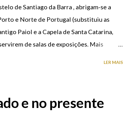
telo de Santiago da Barra , abrigam-se a
orto e Norte de Portugal (substituiu as
antigo Paiol e a Capela de Santa Catarina,
servirem de salas de exposições. Mais
das obras de reabilitação e adaptação de
LER MAIS
egradado, foi lá instalada a Escola de
o Castelo. A reabilitação e adaptação de
o interior do Castelo de Santiago da Barra,
ado e no presente
nte valorização do monumento. Edifício da
ecretaria e sala de Direcção da Escola de
ede da Região de Turismo do Porto e Norte