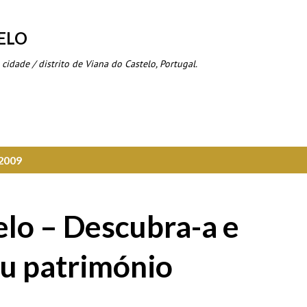
Avançar para o conteúdo principal
ELO
 cidade / distrito de Viana do Castelo, Portugal.
 2009
elo – Descubra-a e
eu património