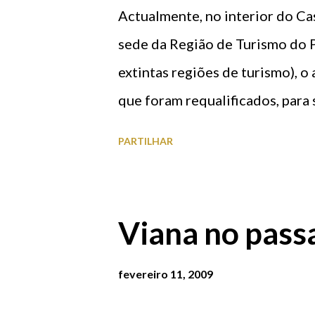
Actualmente, no interior do Cas
sede da Região de Turismo do P
extintas regiões de turismo), o 
que foram requalificados, para 
recentemente, depois de profun
PARTILHAR
um edifício que se encontrava d
Hotelaria e Turismo de Viana d
todos os edifícios existentes n
Viana no pass
contribuíram para uma importa
Escola de Hotelaria e Turismo S
fevereiro 11, 2009
Hotelaria e Turismo Edifício s