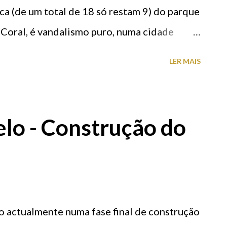
ca (de um total de 18 só restam 9) do parque
Coral, é vandalismo puro, numa cidade
a do Castelo. A reposição de novos
LER MAIS
o, dinheiro esse que sai do bolso do
 atenção das autoridades competentes. As
elo - Construção do
do actualmente numa fase final de construção