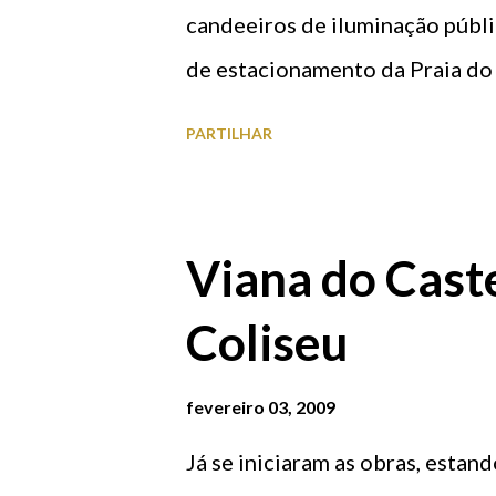
candeeiros de iluminação públi
de estacionamento da Praia do 
tranquila e pacata como é Vian
PARTILHAR
candeeiros custa muito dinheir
contribuinte, que somos nós. À
imagens falam por si.
Viana do Cast
Coliseu
fevereiro 03, 2009
Já se iniciaram as obras, estan