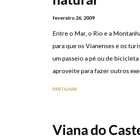
e
n
fevereiro 26, 2009
s
Entre o Mar, o Rio e a Montan
para que os Vianenses e os turi
um passeio a pé ou de bicicleta
aproveite para fazer outros exe
instalado. No Rio Lima, para al
PARTILHAR
para praticar vários desportos 
decida-se por um mini cruzeiro 
Aproveite também, para circula
Viana do Caste
Urbano, até ao Castelo Velho d