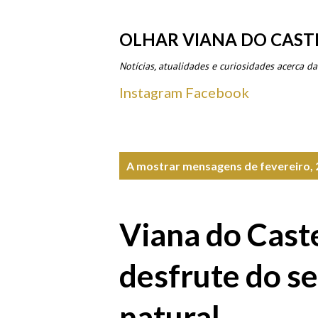
OLHAR VIANA DO CAST
Notícias, atualidades e curiosidades acerca da
Instagram
Facebook
M
A mostrar mensagens de fevereiro,
e
n
Viana do Cast
s
a
desfrute do s
g
natural