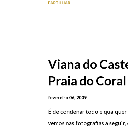
PARTILHAR
de Portugal Capela de Santa Ca
(Sala de exposições)
Viana do Cast
Praia do Coral
fevereiro 06, 2009
É de condenar todo e qualquer
vemos nas fotografias a seguir