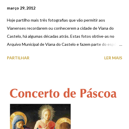
março 29, 2012
Hoje partilho mais três fotografias que vão permitir aos
Vianenses recordarem ou conhecerem a cidade de Viana do
Castelo, há algumas décadas atrás. Estas fotos obtive-as no
Arquivo Municipal de Viana do Castelo e fazem parte do espólio
deixado por Severino Costa, que foi um dos mais distintos
PARTILHAR
LER MAIS
jornalistas da região vianense. Estação da CP Espaço da actual
Rotunda da Liberdade (junto à Praça da Liberdade) Campo da
Agonia Mais >