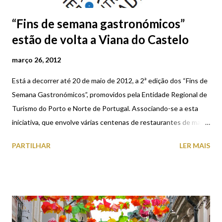
“Fins de semana gastronómicos”
estão de volta a Viana do Castelo
março 26, 2012
Está a decorrer até 20 de maio de 2012, a 2ª edição dos “Fins de
Semana Gastronómicos”, promovidos pela Entidade Regional de
Turismo do Porto e Norte de Portugal. Associando-se a esta
iniciativa, que envolve várias centenas de restaurantes de mais
de 60 municípios nortenhos, o Município de Viana do Castelo
PARTILHAR
LER MAIS
promove, durante os dias 30, 31 de Março e 01 de Abril de 2012,
mais um fim-de-semana gastronómico, sendo que a ementa
escolhida terá como prato principal o “Bacalhau à Gil Eannes” e
como sobremesa as conhecidas “Meias Luas”. Aproveite este
fim-de-semana para se deliciar com a gastronomia tradicional do
concelho, servida em 49 restaurantes aderentes e participe nas