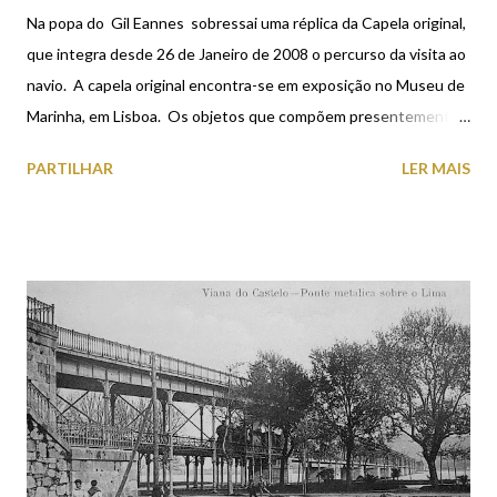
Na popa do Gil Eannes sobressai uma réplica da Capela original,
que integra desde 26 de Janeiro de 2008 o percurso da visita ao
navio. A capela original encontra-se em exposição no Museu de
Marinha, em Lisboa. Os objetos que compõem presentemente a
capela são réplicas dos originais, designadamente, missal,
PARTILHAR
LER MAIS
vestes do capelão, cruz de Cristo e os castiçais. O pintor
vianense Rui Alpuim reproduziu o painel original de Domingos
Rebelo e Rosa Afonso Cristino colaborou no arranjo do altar da
capela. Capela do Navio Hospital Gil Eannes Capela do Navio
Hospital Gil Eannes