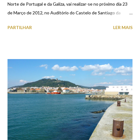
Norte de Portugal e da Galiza, vai realizar-se no próximo dia 23
de Março de 2012, no Auditório do Castelo de Santiago da
Barra, em Viana do Castelo, o 1º Fórum Pensar a Cidade do
PARTILHAR
LER MAIS
Século XXI, intitulado “Governança e Gestão das Cidades à luz
da Estratégia UE 2020”, destinado a promover o intercâmbio de
ideias e conhecimentos, através do debate e reflexão. De entre
os temas que vão estar em discussão, destaque para “Cidades e
Crescimento Inteligente”, “Cidades e Crescimento Sustentável”
e “Cidades e Crescimento Inclusivo”. Para participar e saber
mais sobre este Fórum aceda aqui .