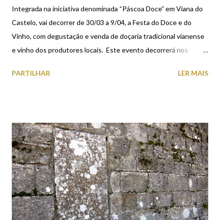
Integrada na iniciativa denominada “Páscoa Doce” em Viana do
Castelo, vai decorrer de 30/03 a 9/04, a Festa do Doce e do
Vinho, com degustação e venda de doçaria tradicional vianense
e vinho dos produtores locais. Este evento decorrerá nos
Antigos Paços do Concelho com o seguinte horário: De 30/03 a
PARTILHAR
LER MAIS
7/04 das 11H00 às 22H00. Dia 1/04 das 11H00 às 20H00. Dias
8 e 9/04 das 15H00 às 20H00. Esta é uma ação conjunta da
Câmara Municipal de Viana do Castelo, APHORT - Associação
Portuguesa de Hotelaria, Restauração e Turismo e Produtores
de Vinho de Viana do Castelo, que conta com a participação de
diversas pastelarias do concelho e distrito.