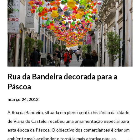
várias atividades de animação que estão programadas. Bacalhau
à Gil Eannes : Numa caçoila, leva-se ao lume leite com o
bacalhau, até este ficar encalido. Seguidamente, passa-se por
água fria. Numa assadeira, coloca-se o bacalhau com cebola
cortada, salsa, alho e azeite de forma a cobri-lo. Vai ao forno
acompan...
Rua da Bandeira decorada para a
Páscoa
março 24, 2012
A Rua da Bandeira, situada em pleno centro histórico da cidade
de Viana do Castelo, recebeu uma ornamentação especial para
esta época da Páscoa. O objectivo dos comerciantes é criar um
ambiente mais acolhedor e torná-la mais atrativa para as