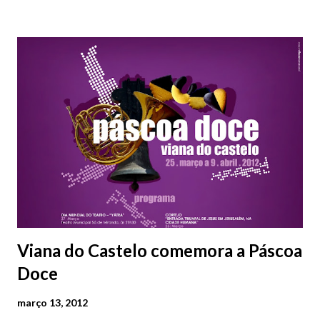
assinaladas a localização de alguns monumentos, igrejas, ruas,
praças, etc. Apesar de desatualizada (nela encontra-se
assinalada a Av. Américo Tomaz e Av. Salazar) esta raridade,
penso que feita em gesso ou cimento, encontra-se em razoável
estado e pode ser apreciada na Estrada da Papanata, em Viana
do Castelo, junto ao McDonald's.
Viana do Castelo comemora a Páscoa
Doce
março 13, 2012