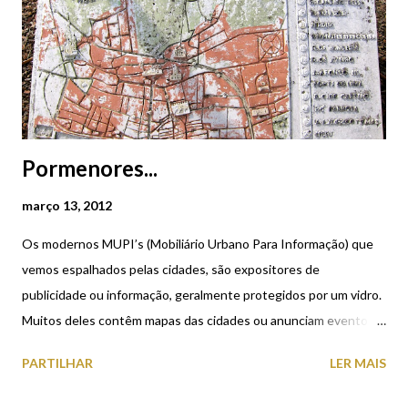
Pormenores...
março 13, 2012
Os modernos MUPI’s (Mobiliário Urbano Para Informação) que
vemos espalhados pelas cidades, são expositores de
publicidade ou informação, geralmente protegidos por um vidro.
Muitos deles contêm mapas das cidades ou anunciam eventos
culturais. O “MUPI” de outra época que a imagem em cima
PARTILHAR
LER MAIS
documenta, mostra-nos um mapa do Centro Histórico da cidade
de Viana do Castelo e algumas áreas adjacentes, onde são