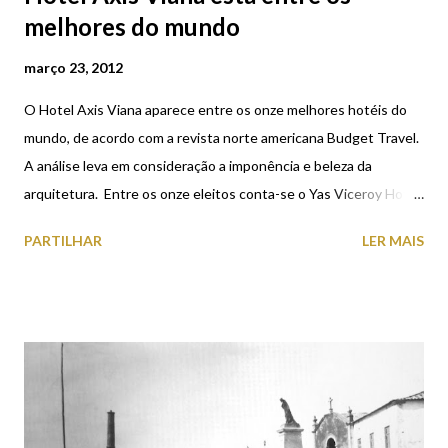
melhores do mundo
março 23, 2012
O Hotel Axis Viana aparece entre os onze melhores hotéis do
mundo, de acordo com a revista norte americana Budget Travel.
A análise leva em consideração a imponência e beleza da
arquitetura. Entre os onze eleitos conta-se o Yas Viceroy Hotel
no Abu Dhabi, o Southern Ocean Lodge na Austrália, o Marina
PARTILHAR
LER MAIS
Bay Sands de Singapura e o Bella Sky Comwell na Dinamarca. O
Axis Viana situa-se entre o Rio Lima e o Monte Santa Luzia, ao
lado do parque da cidade e a 5 minutos do centro histórico de
Viana do Castelo. Mais >