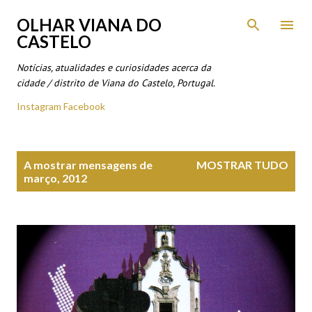
Avançar para o conteúdo principal
OLHAR VIANA DO
CASTELO
Notícias, atualidades e curiosidades acerca da
cidade / distrito de Viana do Castelo, Portugal.
Instagram
Facebook
M
A mostrar mensagens de
MOSTRAR TUDO
e
março, 2012
n
s
a
g
e
n
s