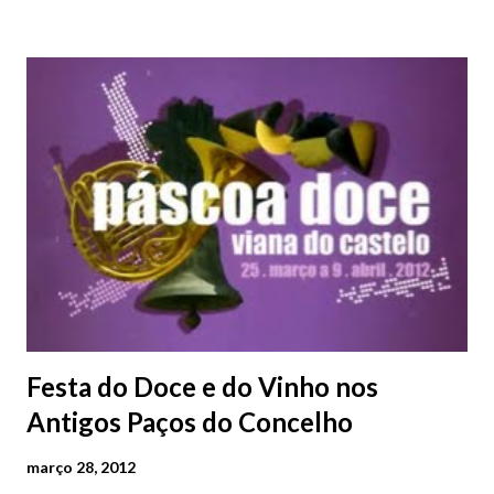
Música de Viana do Castelo e da Academia de Música de Viana
do Castelo. PROGRAMA Henry Purcell Funeral Sentences
March Man, that is born of a woman In the midst of life
Canzona Thou Knowest, Lord (II) March John Rutter
Requiem Requiem aeternam Out of the deep Pie Jesu
Sanctus Agnus dei The Lord is my shepherd Lux aeterna
Festa do Doce e do Vinho nos
Antigos Paços do Concelho
março 28, 2012