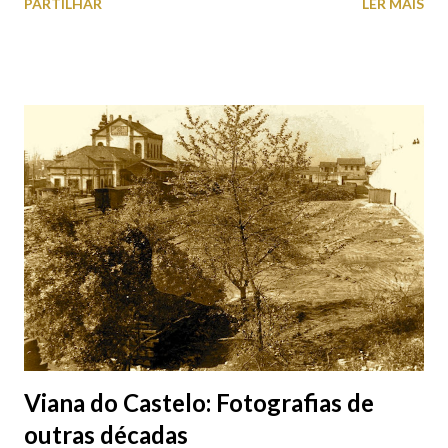
PARTILHAR
LER MAIS
da Câmara Municipal), do Museu Municipal, de Nossa Senhora da
Conceição da Rocha e das Malheiras que abrem ao público pela
primeira e última vez no ano. Também é nesta altura que os
templos abertos à visita e oração são enfeitados com flores,
havendo mesmo uma “competição” saudável entre eles para ver
quem consegue ter a igreja/capela mais bonita. Esta iniciativa de
visitar as igrejas e capelas da cidade está integrada na
programação da Semana Santa e do programa Páscoa Doce em
Viana do Castelo. Roteiro das igrejas e capelas de portas
abertas das 19H00 às 24H00 na quinta-feira santa: Sé Catedral,
a Capela de Nossa Senhora do Resgate, a Igreja d...
Viana do Castelo: Fotografias de
outras décadas