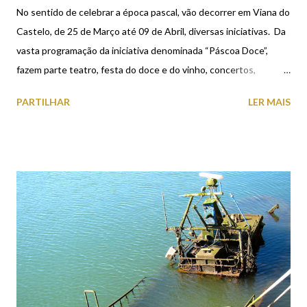
No sentido de celebrar a época pascal, vão decorrer em Viana do
Castelo, de 25 de Março até 09 de Abril, diversas iniciativas. Da
vasta programação da iniciativa denominada “Páscoa Doce”,
fazem parte teatro, festa do doce e do vinho, concertos,
gastronomia, feirões, fados... Paralelamente, acontece a
PARTILHAR
LER MAIS
programação religiosa da Páscoa com o cortejo, denominado
"Entrada triunfal de Jesus em Jerusalém, na Cidade Humana",
procissão do Senhor dos Passos, representação da “Última
Ceia”, visitas às capelas e igrejas e ainda a Mesa dos 3 Abades.
Consulte a programação completa clicando na imagem em baixo.