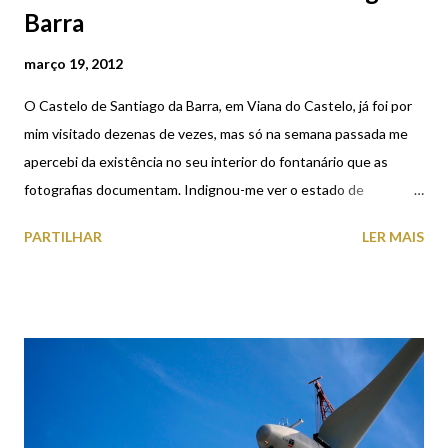
Barra
março 19, 2012
O Castelo de Santiago da Barra, em Viana do Castelo, já foi por
mim visitado dezenas de vezes, mas só na semana passada me
apercebi da existência no seu interior do fontanário que as
fotografias documentam. Indignou-me ver o estado de
degradação e abandono a que está votada aquela relíquia
PARTILHAR
LER MAIS
(segundo inscrição no seu interior pode ler-se a data de 1794?).
Um equipamento que pela importância que teve noutros
tempos merecia ser melhor preservado, pois faz parte do nosso
património colectivo. Era bom que houvesse por parte dos
responsáveis das duas entidades que presentemente estão
instaladas no interior do Castelo (Escola de Hotelaria e Turismo
e Turismo do Porto e Norte de Portugal), a sensibilidade
necessária para que tal património fosse mais valorizado.