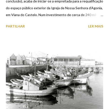
conclusão), acaba de iniciar-se a empreitada para a requalificação
do espaço público exterior da Igreja de Nossa Senhora d’Agonia,
em Viana do Castelo. Num investimento de cerca de 240 mil
euros, esta empreitada visa a substituição de pavimentação,
PARTILHAR
LER MAIS
reorganização dos circuitos de circulação envolvente, espaços
verdes, replantação de árvores e colocação de mobiliário urbano
(bancos, papeleiras e iluminação pública). O estado de
degradação em que se encontrava o adro da Igreja de Nossa
Senhora da Agonia, tornava urgente esta intervenção.