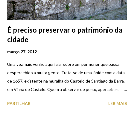
É preciso preservar o património da
cidade
março 27, 2012
Uma vez mais venho aqui falar sobre um pormenor que passa
despercebido a muita gente. Trata-se de uma lápide com a data
de 1657, existente na muralha do Castelo de Santiago da Barra,
em Viana do Castelo. Quem a observar de perto, apercebe-se
que lá está escrito qualquer coisa, mas torna-se ilegível pois a
PARTILHAR
LER MAIS
pedra encontra-se bastante suja. Será assim tão dispendioso
recuperar este património histórico? É fundamental
conhecermos e preservarmos o património da nossa cidade, pois
só assim conheceremos a história dos nossos antepassados.