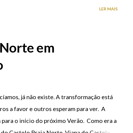
dos para comparecer no Centro Cultural e
LER MAIS
or dos bilhetes é de 3€. Podem ser
sede do Clube de Viana (segunda a sexta das
0H30 às 12H30). Classificação atual
 Norte em
o
cíamos, já não existe. A transformação está
ros a favor e outros esperam para ver. A
a para o início do próximo Verão. Como era a
 do Castelo Praia Norte, Viana do Castelo