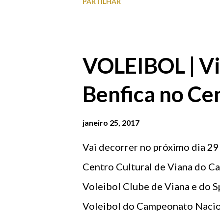
PARTILHAR
financiamento aprovado pelo 
enquadrado no Fundo Europeu d
Modernização do estaleiro de 
VOLEIBOL | Vi
Cabedelo , mediante o reorden
Benfica no Cen
exteriores de circulação e es
das redes de infraestruturas, 
janeiro 25, 2017
de um novo guincho na rampa, r
Vai decorrer no próximo dia 29
estaleiro, e reordenamento e b
Centro Cultural de Viana do Cas
recolha diferenciada de resídu
Voleibol Clube de Viana e do Sp
euros • Taxa de ...
Voleibol do Campeonato Naciona