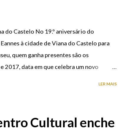
na do Castelo No 19.º aniversário do
 Eannes à cidade de Viana do Castelo para
seu, quem ganha presentes são os
 de 2017, data em que celebra um novo
está convidada a visitar as suas instalações
LER MAIS
 dentro da programação especial, poderá
vio Gil Eannes a uma palestra sobre João
iador Senos da Fonseca bem como ao
ntro Cultural enche
vares Fagundes - Um Homem dos