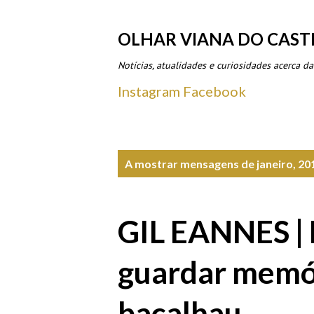
OLHAR VIANA DO CAST
Notícias, atualidades e curiosidades acerca da
Instagram
Facebook
M
A mostrar mensagens de janeiro, 20
e
n
GIL EANNES | 
s
a
guardar memór
g
bacalhau