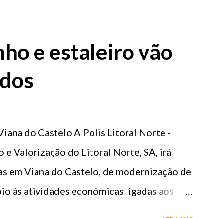
 horas. Cinco centenas de atletas, entre os
, confirmaram já presença no evento. As
ho e estaleiro vão
aneiro de 2017, devem ser feitas na
ados
( AQUI ). 5.ª edição do Trail Santa Luzia,
iana do Castelo A Polis Litoral Norte -
 e Valorização do Litoral Norte, SA, irá
ras em Viana do Castelo, de modernização de
io às atividades económicas ligadas aos
 particular a pesca tradicional, com