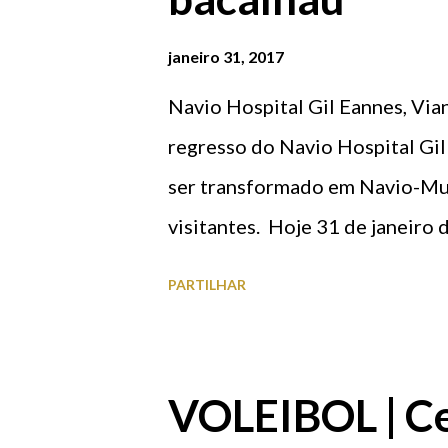
e
n
janeiro 31, 2017
s
Navio Hospital Gil Eannes, Via
regresso do Navio Hospital Gil
ser transformado em Navio-Mu
visitantes. Hoje 31 de janeiro
aniversário, toda a comunidade 
PARTILHAR
gratuitamente. Durante o dia e
também assistir às 17H30 no na
Álvares Fagundes, pelo histor
VOLEIBOL | Ce
lançamento do livro “João Al