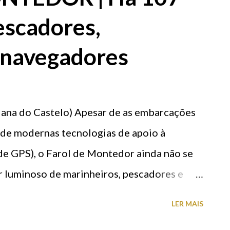
o Voleibol Clube de Viana/Benfica, Viana do
escadores,
a/Benfica, Viana do Castelo Voleibol Clube
telo Voleibol Clube de Viana/Benfica, Viana
 navegadores
iana/Benfica, Viana do Castelo Voleibol
do Castelo
iana do Castelo) Apesar de as embarcações
 de modernas tecnologias de apoio à
de GPS), o Farol de Montedor ainda não se
ar luminoso de marinheiros, pescadores e
l de Montedor fica situado no Lugar de
LER MAIS
o, Viana do Castelo. Com 28 metros de