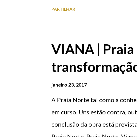
Jornada). Todos estão convoca
PARTILHAR
apoiar os nossos atletas! O val
adquiridos a partir de hoje na 
18H00 às 20H00 e sábado das 1
VIANA | Praia
transformaçã
janeiro 23, 2017
A Praia Norte tal como a conhe
em curso. Uns estão contra, out
conclusão da obra está previst
Praia Norte Praia Norte, Viana