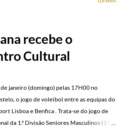
LER MAIS
Programa Operacional Mar 2020,
os Assuntos Marítimos e das Pescas. -
reparação de embarcações de pesca do
ana recebe o
amento e requalificação das áreas
tro Cultural
tacionamento de embarcações, beneficiação
recuperação da rampa-varadouro, instalação
equalificação e expansão da área coberta do
 de janeiro (domingo) pelas 17H00 no
eneficiação do sistema de depósito e
telo, o jogo de voleibol entre as equipas do
os. • Investimento global associado: 370 mil
ort Lisboa e Benfica . Trata-se do jogo de
l da 1.ª Divisão Seniores Masculinos (14.ª