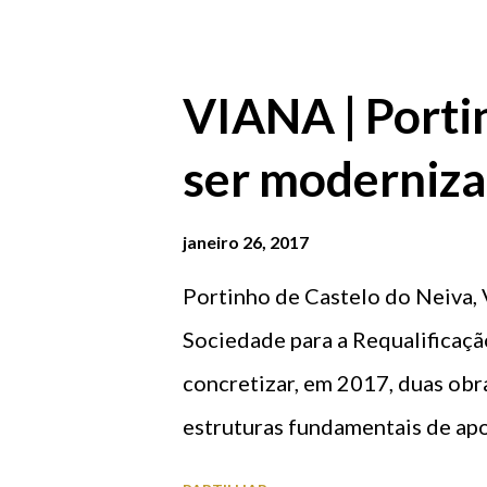
duração máxima da prova é de 8
quais uma centena de espanhóis
VIANA | Portin
inscrições, que encerram a 31 J
ser moderniz
plataforma criada para o efeito 
Viana do Castelo
janeiro 26, 2017
Portinho de Castelo do Neiva, V
Sociedade para a Requalificação
concretizar, em 2017, duas ob
estruturas fundamentais de apo
recursos naturais do litoral, em