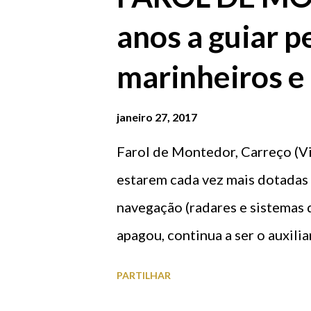
Viana/Benfica, Viana do Castel
anos a guiar p
Castelo Voleibol Clube de Vian
de Viana/Benfica, Viana do Cas
marinheiros e
do Castelo Voleibol Clube de V
Clube de Viana/Benfica, Viana 
janeiro 27, 2017
Farol de Montedor, Carreço (V
estarem cada vez mais dotadas
navegação (radares e sistemas 
apagou, continua a ser o auxili
navegadores de recreio. O Faro
PARTILHAR
Montedor, Freguesia de Carreç