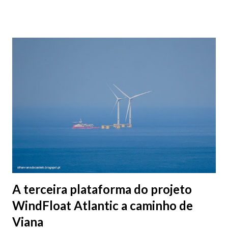
vianenses, contempla as praias de Afife, Amorosa, Arda,
Carreço, Castelo de Neiva, Ínsua e Paçô. Em 2019 Viana do
Castelo teve nove praias que ostentaram este Galardão, tendo
perdido em 2020 esta distinção as praias do Cabedelo e Norte.
A terceira plataforma do projeto
WindFloat Atlantic a caminho de
Viana