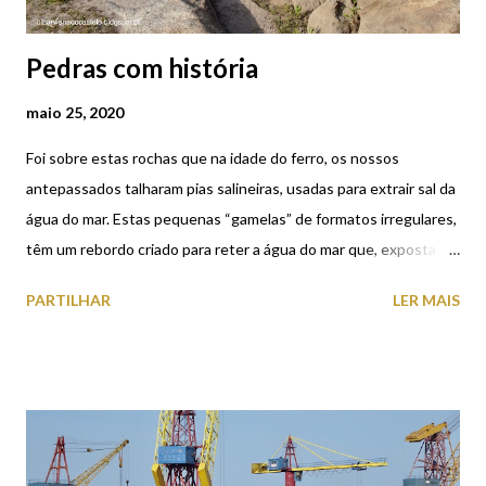
Pedras com história
maio 25, 2020
Foi sobre estas rochas que na idade do ferro, os nossos
antepassados talharam pias salineiras, usadas para extrair sal da
água do mar. Estas pequenas “gamelas” de formatos irregulares,
têm um rebordo criado para reter a água do mar que, exposta ao
sol e após a evaporação dava lugar ao sal. PIAS SALINEIRAS DE
PARTILHAR
LER MAIS
FORNELOS As pias salineiras de Fornelos, datadas da Idade do
Ferro, encontram-se localizadas acima da linha de preia-mar,
evitando que esta as inundasse quando atingisse a cota máxima.
Daqui se depreende que funcionariam através de um sistema de
inundação indireta, segundo o qual os exploradores de sal
inundariam as pias com água que transportavam desde o mar. A