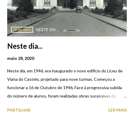
Neste dia...
maio 28, 2020
Neste dia, em 1946, era inaugurado o novo edifício do Liceu de
Viana do Castelo, projetado para nove turmas. Começou a
funcionar a 16 de Outubro de 1946. Face à progressiva subida
do número de alunos, foram realizadas obras sucessivas de
ampliação em 1959, 1971 e 1976. Em outubro de 2010 tiveram
PARTILHAR
LER MAIS
início no edifício grandes obras de requalificação, orçadas em 11
milhões de euros. Para além da recuperação total do interior e
do exterior da escola, a empreitada englobou a construção de