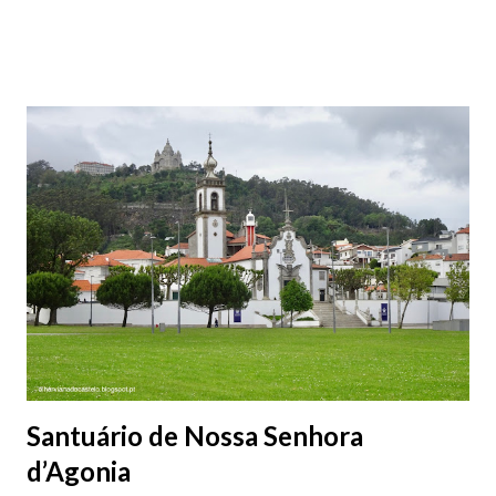
assegura as ligações entre as ilhas da Madeira e do Porto Santo.
O Lobo Marinho fez a sua viagem inaugural a 4 de Junho de
2003. É um navio com 112m de comprimento, e capacidade para
transportar 1.153 passageiros e 145 viaturas. Os Estaleiros
Navais de Viana do Castelo (ENVC) foram extintos em março de
2018. Esta fotografia de janeiro de 2018, mostra o navio Lobo
Marinho em manutenção nos estaleiros vianenses da WestSea.
Santuário de Nossa Senhora
d’Agonia