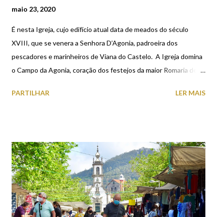
maio 23, 2020
É nesta Igreja, cujo edifício atual data de meados do século
XVIII, que se venera a Senhora D’Agonia, padroeira dos
pescadores e marinheiros de Viana do Castelo. A Igreja domina
o Campo da Agonia, coração dos festejos da maior Romaria de
Portugal, que todos os anos atrai milhares de forasteiros à
PARTILHAR
LER MAIS
cidade. Devido à pandemia da covid-19, em 2020, as Festas em
Honra de Nossa Senhora da Agonia não se vão realizar nos
moldes de anos anteriores. Para assinalar os principais
momentos da Romaria vão ser utilizados para o efeito meios
alternativos como a rádio, televisão e o digital. Exterior do
Santuário em oito imagens.