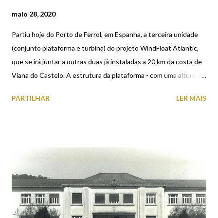
maio 28, 2020
Partiu hoje do Porto de Ferrol, em Espanha, a terceira unidade
(conjunto plataforma e turbina) do projeto WindFloat Atlantic,
que se irá juntar a outras duas já instaladas a 20 km da costa de
Viana do Castelo. A estrutura da plataforma - com uma altura de
30 metros e uma distância de 50 metros entre cada coluna -
PARTILHAR
LER MAIS
permite abrigar as maiores turbinas eólicas do mundo instaladas
numa superfície flutuante, de 8,4 MW cada. Quando estiver
100% operacional, o parque eólico, com seus 25 MW de
capacidade instalada, será capaz de gerar energia suficiente
para fornecer o equivalente a 60 mil habitantes por ano. Esta
fotografia tirada a partir do monte de Santa Luzia, mostra as
duas plataformas já instaladas a 20 km da costa de Viana do
Castelo.