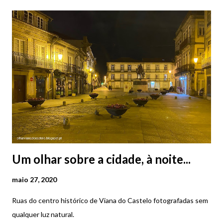
três blocos, nomeadamente os laboratórios, o edifício
administrativo principal e o pavilhão desportivo. Com esta
ampliação, ganhou quase o dobro do espaço. O Liceu de Viana
do Castelo é atualmente designado Escola Secundária de Santa
Maria Maior. Fotografia do Liceu de Viana do Castelo na década
60 do século passado
Um olhar sobre a cidade, à noite...
maio 27, 2020
Ruas do centro histórico de Viana do Castelo fotografadas sem
qualquer luz natural.