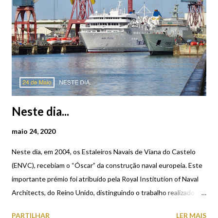
proximidade em relação a diversos povoados castrejos, como
Castro de Montedor ou o Castro da Corôa, ambos na freguesia
de Carreço, sem esquecer os numerosos habitats da Idade do
Ferro existentes na vizinha freguesia de Afife, permitem-nos
deduzir a relação entre estas salinas e as comunidades que as
exploravam....
Neste dia...
maio 24, 2020
Neste dia, em 2004, os Estaleiros Navais de Viana do Castelo
(ENVC), recebiam o “Óscar” da construção naval europeia. Este
importante prémio foi atribuído pela Royal Institution of Naval
Architects, do Reino Unido, distinguindo o trabalho realizado na
construção, no ano de 2003, do navio Lobo Marinho, que
PARTILHAR
LER MAIS