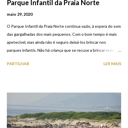
Parque Infantil da Praia Norte
maio 29, 2020
O Parque Infantil da Praia Norte continua vazio, à espera do som
das gargalhadas dos mais pequenos. Com o bom tempo é mais
apetecível, mas ainda não é seguro deixá-los brincar nos
parques infantis. Não há criança que se recuse a brincar num
parque infantil, mas há que ter paciência, os equipamentos vão
PARTILHAR
LER MAIS
continuar lá, à espera das brincadeiras e alegria dos mais
pequenos. Alguma da normalidade pré-pandemia ainda vai
demorar a recuperar.