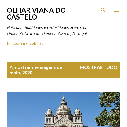
Avançar para o conteúdo principal
OLHAR VIANA DO
CASTELO
Notícias, atualidades e curiosidades acerca da
cidade / distrito de Viana do Castelo, Portugal.
Instagram
Facebook
M
A mostrar mensagens de
MOSTRAR TUDO
e
maio, 2020
n
s
a
g
e
n
s