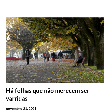
de Viana do Castelo. O projeto contempla 8 histórias em 8 ruas,
contadas através da Ilustração. Conheça a história associada a
cada um dos trabalhos que dão colorido às paredes na Rua da
Amália, Viela da Cova da Onça e Viela da Parenta, clicando na
página Facebook Histórias Viandantes.
Há folhas que não merecem ser
varridas
novembro 21, 2021