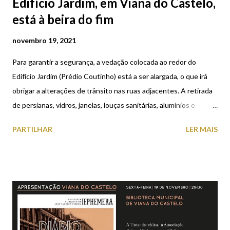
Edifício Jardim, em Viana do Castelo,
está à beira do fim
novembro 19, 2021
Para garantir a segurança, a vedação colocada ao redor do
Edifício Jardim (Prédio Coutinho) está a ser alargada, o que irá
obrigar a alterações de trânsito nas ruas adjacentes. A retirada
de persianas, vidros, janelas, louças sanitárias, alumínios e
madeiras do interior do imóvel de 13 andares vai bastante
PARTILHAR
LER MAIS
avançada. O início da desconstrução pesada do edifício, piso a
piso, deve estar para breve. Será efetuada com uma enorme
máquina giratória, a única em Portugal com um braço de 40
metros, que vai “triturar” mais de 15 mil toneladas de materiais.
Cerca de 90% do material que for retirado do edifício será
reciclado ou reutilizado. As obras, que começaram em finais de
setembro de 2021, vão custar 1,2 milhões de euros. Devem