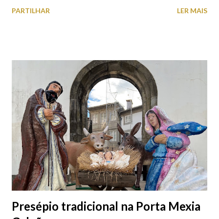
ter diversas atividades natalícias, para encanto de pequenos e
PARTILHAR
LER MAIS
graúdos e para fomentar o comércio tradicional, numa
organização da Câmara Municipal e da Associação Empresarial
de Viana do Castelo. Praça Natal (Praça da República decorada
com casa do pai natal, bonecos de neve, trenó, anjos, pinheiro,
botas, músicos, de 29 de novembro de 2021 a 9 de janeiro de
2022), carrossel (Praça da República, de 29 de novembro de
2021 a 9 de janeiro de 2022), Espetáculo de Luzes no Edifício da
Estação Ferroviária (de 29 de novembro de 2021 a 9 de janeiro
de 2022), Feirão do Mel e das Rabanadas (Praça da República, dia
11 de dezembro, a partir das 15h00), Exposição Presépios de
Artesanato (Antigos Paços do Concelho, de 10 dezembro a 9 de
janeiro), Corrida de ...
Presépio tradicional na Porta Mexia