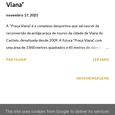
Viana”
novembro 17, 2021
A “Praça Viana” é o complexo desportivo que vai nascer da
reconversão da antiga praça de touros da cidade de Viana do
Castelo, desativada desde 2009. A futura "Praça Viana", com
uma área de 3.800 metros quadrados e 65 metros de diâmetro,
conta com um orçamento de quase 3,7 milhões de euros e um
PARTILHAR
LER MAIS
prazo de execução de 18 meses. Depois de concluída vai estar
apta para a prática de várias modalidades em simultâneo, como
ginástica, esgrima, patinagem artística, hóquei em patins e
MAIS MENSAGENS
basquetebol. Será gerida pela Escola Desportiva de Viana (EDV),
em regime de comodato. Veja imagens atuais (16 de novembro)
da construção e como vai ficar no final a "Praça Viana".
This site uses cookies from Google to deliver its services