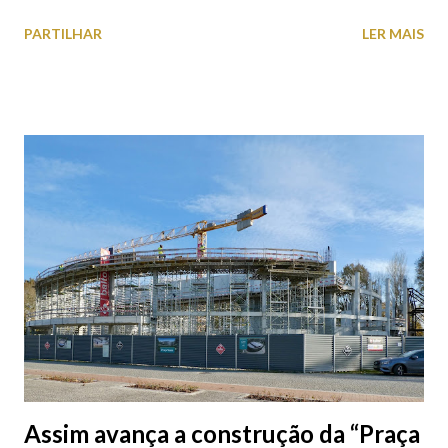
médico psiquiatra Júlio Machado Vaz, na Biblioteca Municipal de
PARTILHAR
LER MAIS
Viana do Castelo. Acesso livre, assegurando as regras sanitárias
em vigor para o espaço da Biblioteca. SOBRE O LIVRO DIÁRIO
DOS DIAS DA PESTE A COLECÇÃO EPHEMERA COMO
NUNCA SE VIU Uma revelação por cada dia de quarentena.
«Durante cerca de dois meses, correspondendo ao período mais
duro do confinamento da epidemia da Covid-19, o ARQUIVO
EPHEMERA enviou aos membros da Associação Cultural
Ephemera uma mensagem diária sobre os fundos do arquivo.
Para além de pretendermos distrair — objectivo não irrelevante
nesses dias cinzentos, solitários e de medo — queríamos
também mostrar a diversidade dos fundos e o trabalho colectivo
do seu tratamento, usando exemplos do que por cá está,
tratados por quem...
Assim avança a construção da “Praça