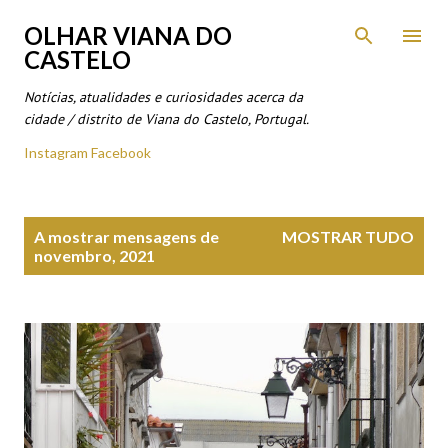
Avançar para o conteúdo principal
OLHAR VIANA DO
CASTELO
Notícias, atualidades e curiosidades acerca da
cidade / distrito de Viana do Castelo, Portugal.
Instagram
Facebook
M
A mostrar mensagens de
MOSTRAR TUDO
e
novembro, 2021
n
s
a
g
e
n
s