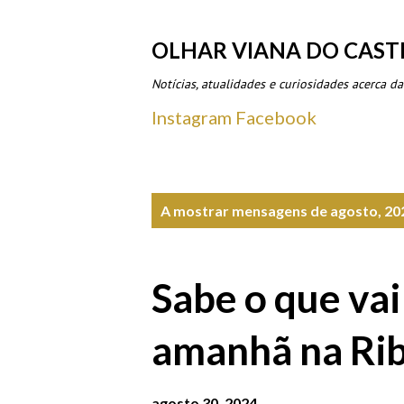
OLHAR VIANA DO CAST
Notícias, atualidades e curiosidades acerca da
Instagram
Facebook
M
A mostrar mensagens de agosto, 20
e
n
Sabe o que vai
s
a
amanhã na Rib
g
agosto 30, 2024