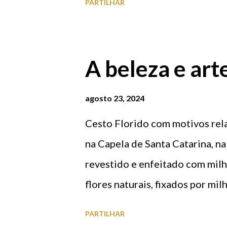
PARTILHAR
A beleza e art
agosto 23, 2024
Cesto Florido com motivos rel
na Capela de Santa Catarina, na
revestido e enfeitado com milha
flores naturais, fixados por mil
Festa das Rosas, na freguesia 
PARTILHAR
anos classificada como Patrimón