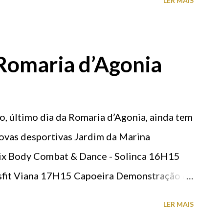
LER MAIS
 Romaria d’Agonia
o, último dia da Romaria d’Agonia, ainda tem
rovas desportivas Jardim da Marina
x Body Combat & Dance - Solinca 16H15
ssfit Viana 17H15 Capoeira Demonstração &
Capoeira Batuqueiro Atividades Desportivas
LER MAIS
oleibol Hóquei Campo 16H00-24H00 Sunset