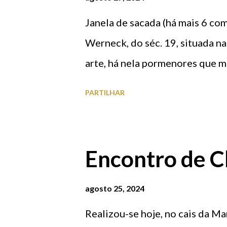
tradicional “Serenata” de fogo-
Janela de sacada (há mais 6 com
conteúdos dedicados à festa, in
Werneck, do séc. 19, situada n
momentos através das contas ofi
arte, há nela pormenores que 
de praticamente 940 mil utiliz
PARTILHAR
utilizador...
Encontro de C
agosto 25, 2024
Realizou-se hoje, no cais da M