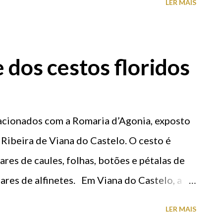
LER MAIS
e dos cestos floridos
acionados com a Romaria d’Agonia, exposto
 Ribeira de Viana do Castelo. O cesto é
res de caules, folhas, botões e pétalas de
hares de alfinetes. Em Viana do Castelo, a
de Vila Franca do Lima, uma romaria com 400
LER MAIS
io Cultural e Imaterial Nacional, é