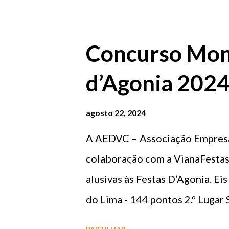
conhecida pela confeção dos fa
Olhar Viana do Castelo
Concurso Mon
d’Agonia 202
agosto 22, 2024
A AEDVC – Associação Empresar
colaboração com a VianaFesta
alusivas às Festas D’Agonia. Ei
do Lima - 144 pontos 2.º Lugar
Lugar Dona Cegonha - 137 pon