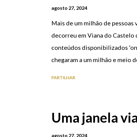
agosto 27, 2024
Mais de um milhão de pessoas v
decorreu em Viana do Castelo 
conteúdos disponibilizados ‘onl
chegaram a um milhão e meio 
a contagem de visitantes reali
PARTILHAR
Castelo pela empresa especiali
festas a cidade recebeu 1.052.
realizado concluiu que o dia de
Uma janela vi
registou-se no domingo, 18 de 
Solene de Nossa Senhora d’Agon
agosto 27, 2024