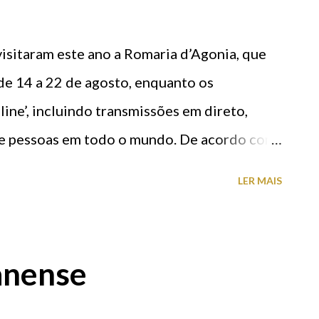
isitaram este ano a Romaria d’Agonia, que
de 14 a 22 de agosto, enquanto os
ine’, incluindo transmissões em direto,
de pessoas em todo o mundo. De acordo com
zada para a Câmara Municipal de Viana do
LER MAIS
zada Digignozit, durante o período das
266 visitantes. O levantamento aéreo
 maior afluência de visitantes (438.000)
anense
agosto, em que se realizou a Procissão
ia, o desfile “Vamos para a Romaria” e a