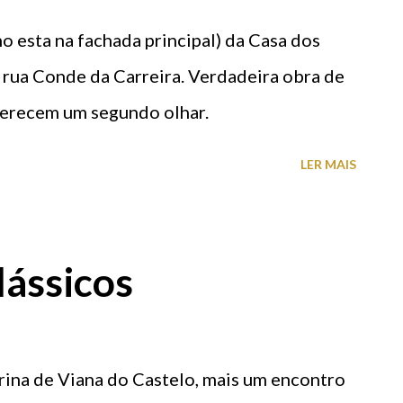
de-artifício. Durante o mês de agosto, os
o esta na fachada principal) da Casa dos
cluindo a transmissão ‘online’ dos principais
a rua Conde da Carreira. Verdadeira obra de
ciais nas redes sociais, tiveram um alcance
merecem um segundo olhar.
adores do Facebook e de mais de 324 mil
LER MAIS
lássicos
arina de Viana do Castelo, mais um encontro