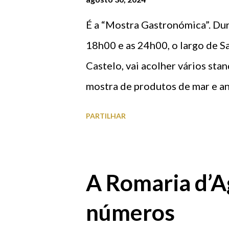
e
n
É a “Mostra Gastronómica”. Dura
s
18h00 e as 24h00, o largo de Sa
Castelo, vai acolher vários st
mostra de produtos de mar e an
PARTILHAR
A Romaria d’
números