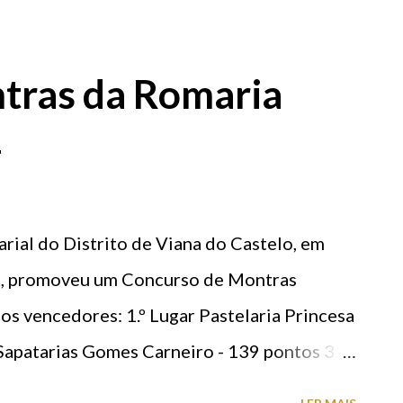
mosos cestos floridos. 📷 22 ago 2024 |
tras da Romaria
4
ial do Distrito de Viana do Castelo, em
s, promoveu um Concurso de Montras
s os vencedores: 1.º Lugar Pastelaria Princesa
 Sapatarias Gomes Carneiro - 139 pontos 3.º
tos