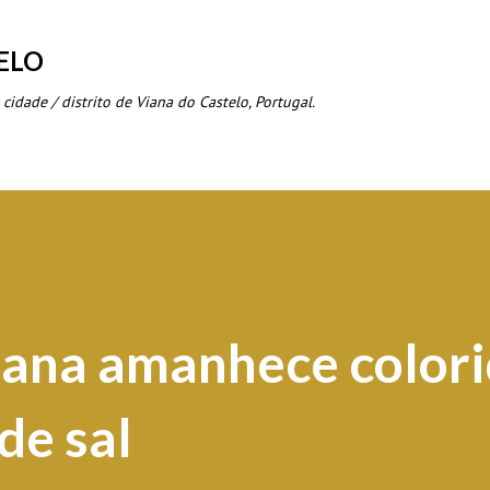
Avançar para o conteúdo principal
ELO
 cidade / distrito de Viana do Castelo, Portugal.
iana amanhece color
de sal