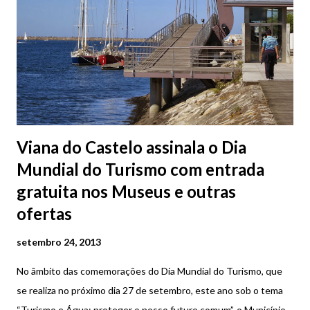
dia. A louça regional utilitária e decorativa que esta fábrica
produz baseia-se em três motivos distintos: motivos religiosos,
florais e brasões de famílias antigas que tiveram a sua história na
cidade de Viana. Produz igualmente reproduções ...
Viana do Castelo assinala o Dia
Mundial do Turismo com entrada
gratuita nos Museus e outras
ofertas
setembro 24, 2013
No âmbito das comemorações do Dia Mundial do Turismo, que
se realiza no próximo dia 27 de setembro, este ano sob o tema
“Turismo e Água: proteger o nosso futuro comum”, o Município