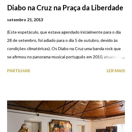
Diabo na Cruz na Praça da Liberdade
setembro 21, 2013
(Este espetáculo, que estava agendado inicialmente para o dia
28 de setembro, foi adiado para o dia 5 de outubro, devido às
condições climatéricas). Os Diabo na Cruz uma banda rock que
se afirmou no panorama musical português em 2010, atuam no
próximo dia 28 de setembro, pelas 21h30 na Praça da Liberdade,
PARTILHAR
LER MAIS
em Viana do Castelo. Diabo na Cruz, uma banda que mistura o
rock e a música tradicional portuguesa, com muita criatividade.
Em baixo podem ver e ouvir o vídeo oficial de Luzia, segundo
single do disco Roque Popular desta banda, que mostra imagens
de Viana do Castelo.