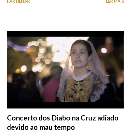
PARTILHAR
LER MAIS
(eleições 2013 e 2009) Gráfico com os resultados para a
Assembleia de Freguesia (eleições 2013 e 2009) Quadro com os
presidentes eleitos no Distrito de Viana do Castelo (eleições
2013) Veja AQUI todos os resultados das Eleições Autárquicas
2013
Concerto dos Diabo na Cruz adiado
devido ao mau tempo