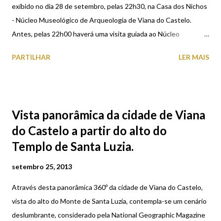
exibido no dia 28 de setembro, pelas 22h30, na Casa dos Nichos
- Núcleo Museológico de Arqueologia de Viana do Castelo.
Antes, pelas 22h00 haverá uma visita guiada ao Núcleo
Museológico com particular destaque para os vestígios da
PARTILHAR
LER MAIS
Cultura Castreja (Cultura do Noroeste Peninsular da Idade do
Ferro) e pelas 23h20 – Conversa informal sobre o filme. A
entrada é gratuita. Este documentário, após passagens por
festivais cinematográficos em Portugal (2), Canadá, Áustria,
Vista panorâmica da cidade de Viana
Estónia, Croácia, Letónia e Finlândia, será exibido no dia 12 de
do Castelo a partir do alto do
outubro em Bilbau e no dia 20 em Nova Iorque. Em Espanha a
Templo de Santa Luzia.
projecção está inserida no NAFA Ethnographic Film Festival e
nos Estados Unidos no The Margaret Mead Film Festival. “Alto
setembro 25, 2013
do Minho”, filme retrato documental sobre a identidade na região
do Alto Minho.
Através desta panorâmica 360º da cidade de Viana do Castelo,
vista do alto do Monte de Santa Luzia, contempla-se um cenário
deslumbrante, considerado pela National Geographic Magazine