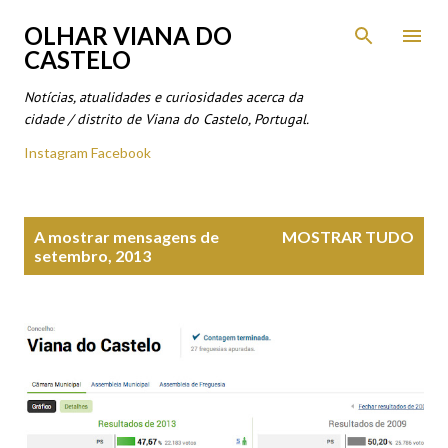
Avançar para o conteúdo principal
OLHAR VIANA DO
CASTELO
Notícias, atualidades e curiosidades acerca da
cidade / distrito de Viana do Castelo, Portugal.
Instagram
Facebook
M
A mostrar mensagens de
MOSTRAR TUDO
e
setembro, 2013
n
s
a
g
e
n
s