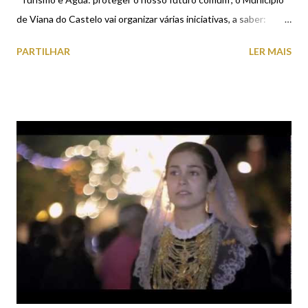
de Viana do Castelo vai organizar várias iniciativas, a saber:
10h00 - Visita guiada ao Moinho de Marés (CMIA) e ao Parque
PARTILHAR
LER MAIS
Ecológico Urbano 11h30 - Visita guiada ao Museu do Traje
15h00 - Visita guiada ao Museu de Artes Decorativas As
visitas guiadas serão efetuadas com um limite mínimo de 10
pessoas e máximo 25. Inscrição no local, à hora marcada para as
visitas, pela ordem de chegada. Entrada gratuita nos Museus e
unidades museológicas municipais. Passeio gratuito nas
bicicletas “Bianinhas (10h00 - 18h00). Informações Viana
Welcome Center: T. 258098415. Desconto de 50% no
Funicular a Santa Luzia (9h00 - 20h00). Desconto de 50% nas
visitas ao Navio-Hospital Gil Eannes (9h00 – 19h00).
Desconto de 50% nos Passeios de Barco no Rio Lima (10h15 ...