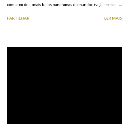
como um dos «mais belos panoramas do mundo». (veja em modo
de Fullscreen (tela cheia) para melhorar a visualização)
PARTILHAR
LER MAIS