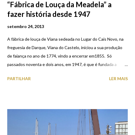
“Fábrica de Louça da Meadela” a
fazer história desde 1947
setembro 24, 2013
A fábrica de louça de Viana sedeada no Lugar do Cais Novo, na
freguesia de Darque, Viana do Castelo, iniciou a sua produção
de faiança no ano de 1774, vindo a encerrar em1855. Só
passados noventa e dois anos, em 1947, é que é fundada a
Empresa de Cerâmica Regional Vianense, Lda., mais conhecida
PARTILHAR
LER MAIS
por Fábrica da Meadela, com o objectivo de retomar a tradição da
cerâmica artística vianense. Produzida em porcelana, distingue-
se por ser totalmente pintada à mão e cozida a uma temperatura
de 1400º, que lhe dá uma resistência que outras não possuem.
Tendo nos últimos anos adoptado a denominação de “Louça
Regional de Viana”, produz peças não só decorativas mas
também utilitárias e funcionais que podem ser utlizadas no dia a