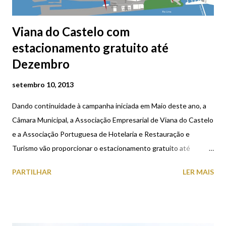
Viana do Castelo com
estacionamento gratuito até
Dezembro
setembro 10, 2013
Dando continuidade à campanha iniciada em Maio deste ano, a
Câmara Municipal, a Associação Empresarial de Viana do Castelo
e a Associação Portuguesa de Hotelaria e Restauração e
Turismo vão proporcionar o estacionamento gratuito até
Dezembro de 2013. Alguns parques da cidade de Viana do
PARTILHAR
LER MAIS
Castelo vão ser gratuitos aos sábados e domingos, durante
todo o dia e entre as 20 horas e as 2 da manhã, de segunda a
sexta feira. Segundo as entidades promotoras desta iniciativa,
esta campanha tem como objetivo promover a atividade