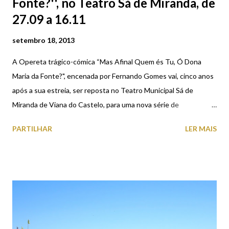
Fonte?'', no Teatro Sá de Miranda, de
27.09 a 16.11
setembro 18, 2013
A Opereta trágico-cómica “Mas Afinal Quem és Tu, Ó Dona
Maria da Fonte?", encenada por Fernando Gomes vai, cinco anos
após a sua estreia, ser reposta no Teatro Municipal Sá de
Miranda de Viana do Castelo, para uma nova série de
representações. Escrita por Fernando Gomes, esta peça vai ser
PARTILHAR
LER MAIS
representada pelos atores Ana Perfeito, Elisabete Pinto,
Ricardo Simões, Sílvia Santos, Tânya Ruivo, Tiago Fernandes e
Vítor Nunes, do Teatro do Noroeste - Centro Dramático de
Viana, companhia profissional de teatro residente no Teatro
Municipal Sá de Miranda em Viana do Castelo. A partir de 27 de
setembro e até 16 de novembro, de terça a sexta às 21h30 e
aos sábados às 16h00 e também às 21h30.