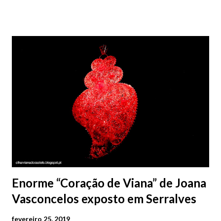
obra que visa a melhoria do funcionamento da atividade de
reparação e manutenção de embarcações de pesca tradicional
junto à ruína existente, compreende “o reordenamento e
requalificação das áreas exteriores de circulação e
estacionamento de embarcações, a beneficiação das redes de
infraestruturas, a recuperação da rampa-varadouro, a instalação
de um novo guincho na rampa e a requalificação e expansão da
área coberta do estaleiro”. É também intenção do município de
Viana do Castelo promover a visitação deste estaleiro
modernizado pelas comunidades escolares, no sentido da
incrementação do conhecimento da arte, e da possível captaçã...
Enorme “Coração de Viana” de Joana
Vasconcelos exposto em Serralves
fevereiro 25, 2019