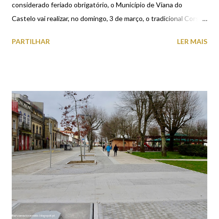
considerado feriado obrigatório, o Município de Viana do
Castelo vai realizar, no domingo, 3 de março, o tradicional Corso
de Carnaval. As principais ruas da cidade de Viana do Castelo
PARTILHAR
LER MAIS
vão ser palco de muita folia e brincadeira a partir das 16h00. O
cortejo da festa onde reina a fantasia, irá contar com 8 carros, 26
grupos e 800 figurantes e tem início na Alameda João Alves
Cerqueira (em frente ao Largo Maestro José Pedro), segue pela
Av. dos Combatentes da Grande Guerra, Av. Conde da Carreira,
Passeio das Mordomas da Romaria, Rua Nova de Santana e
termina na Praça 1.º de Maio.