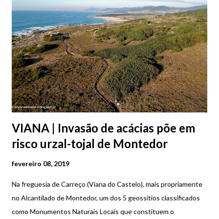
contou com a presença do músico Mário Laginha, pianista e
compositor de referência. No dia 26 de janeiro foi a vez de se
apresentar Alice Vieira, escritora e jornalista. A 23 de fevereiro a
iniciativa trará a Viana do Castelo o conceituado ator brasileiro
Lima Duarte seguindo-se a 16 de março , Eduardo Isaac,
guitarrista clássico argentino, terminando este ciclo de
conversa...
VIANA | Invasão de acácias põe em
risco urzal-tojal de Montedor
fevereiro 08, 2019
Na freguesia de Carreço (Viana do Castelo), mais propriamente
no Alcantilado de Montedor, um dos 5 geossítios classificados
como Monumentos Naturais Locais que constituem o