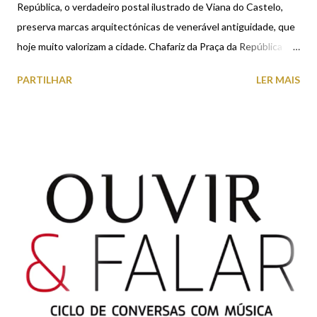
República, o verdadeiro postal ilustrado de Viana do Castelo,
preserva marcas arquitectónicas de venerável antiguidade, que
hoje muito valorizam a cidade. Chafariz da Praça da República
(Séc. XVI) Foi construído, ou pelo menos concluído em 1559,
PARTILHAR
LER MAIS
sendo obra do mestre canteiro João Lopes "o velho", o mesmo
que alguns anos antes executara o chafariz de Caminha e, muito
provavelmente, alguns dos chafarizes semelhantes que
podemos encontrar em cidades galegas como Pontevedra. Foi
durante vários séculos o ponto de abastecimento de água
potável da população vianense e, pela sua monumentalidade e
localização, uma das referências urbanas do burgo. Antigos
Paços do Concelho (Séc. XVI) Depois que o antigo lugar de
reunião do concelho foi ocupado pela igreja de Santa Maria
Maior (hoje Sé), foi construída fora de portas esta Casa da
Câmara logo no princípio do século XVI. É, ...