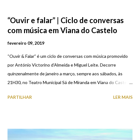
“Ouvir e falar” | Ciclo de conversas
com música em Viana do Castelo
fevereiro 09, 2019
“Ouvir & Falar” é um ciclo de conversas com música promovido
por António Victorino d’Almeida e Miguel Leite. Decorre
quinzenalmente de janeiro a março, sempre aos sábados, às
21H30, no Teatro Municipal Sá de Miranda em Viana do Castelo.
Este sábado, 9 de fevereiro , é a vez do político que já presidiu à
PARTILHAR
LER MAIS
Câmara Municipal de Lisboa e que foi Ministro da Cultura, João
Soares, ser convidado para mais uma conversa com música.
Nesta sessão vão também marcar presença Nádia Sousa, voz da
canção francesa, e Madalena Garcia Reis, pianista. A primeira
conversa deste ciclo, teve lugar no passado dia 5 de janeiro e