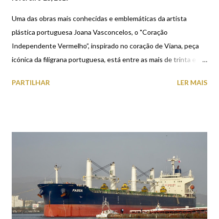
Uma das obras mais conhecidas e emblemáticas da artista
plástica portuguesa Joana Vasconcelos, o "Coração
Independente Vermelho”, inspirado no coração de Viana, peça
icónica da filigrana portuguesa, está entre as mais de trinta e
cinco peças que integram a sua primeira exposição individual em
PARTILHAR
LER MAIS
Serralves. A exposição, intitulada “I’m Your Mirror” esteve
anteriormente no Museu Guggenheim de Bilbau (Espanha),
onde recebeu mais de 640 mil visitantes. Vai estar no Porto, em
Serralves, até 24 de junho. A obra "Coração Independente
Vermelho”, já esteve exposta no Centro Cultural de Viana do
Castelo durante a Romaria d'Agonia de 2014. Joana Vasconcelos
foi, nesse mesmo ano, presidente da Comissão de Honra das
Festas, tendo participado no cortejo etnográfico e no desfile da
Mordomia. Alguns dos trabalhos expostos no Museu e nos
Jardins do Parque de Serralves: (Clique na imagem para ver em