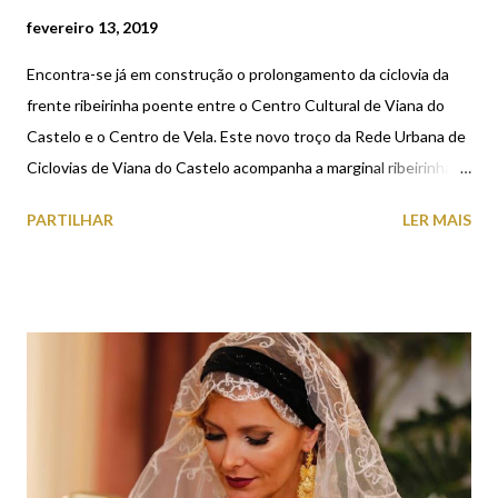
fevereiro 13, 2019
Encontra-se já em construção o prolongamento da ciclovia da
frente ribeirinha poente entre o Centro Cultural de Viana do
Castelo e o Centro de Vela. Este novo troço da Rede Urbana de
Ciclovias de Viana do Castelo acompanha a marginal ribeirinha,
permitindo apreciar a beleza do estuário e foz do rio Lima. Desta
PARTILHAR
LER MAIS
empreitada faz parte também a ampliação da escadaria ribeirinha
em toda a extensão junto ao navio-museu Gil Eannes. A obra
tem um prazo de execução de 240 dias e um preço contratual de
522.589,93 euros.