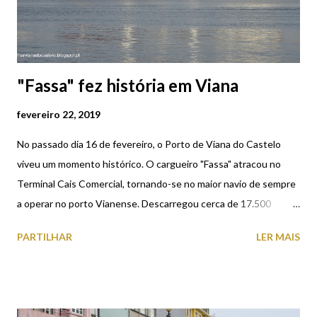
modo de ecrã inteiro) CORAÇÃO INDEPENDENTE VERMELHO,
2005 | Apresenta-se sob a forma...
"Fassa" fez história em Viana
fevereiro 22, 2019
No passado dia 16 de fevereiro, o Porto de Viana do Castelo
viveu um momento histórico. O cargueiro "Fassa" atracou no
Terminal Cais Comercial, tornando-se no maior navio de sempre
a operar no porto Vianense. Descarregou cerca de 17.500
toneladas de soja destinada, na sua maioria, a clientes
PARTILHAR
LER MAIS
localizados no litoral Norte de Portugal. Partiu hoje, às 16H30. A
embarcação, construída no ano de 2006, tem 189,99 metros de
comprimento e 32,26 metros de largura. Navega com bandeira
de Malta e está registada no porto de Valletta. (clique na