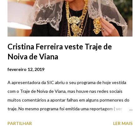
Cristina Ferreira veste Traje de
Noiva de Viana
fevereiro 12, 2019
A apresentadora da SIC abriu o seu programa de hoje vestida
com o Traje de Noiva de Viana, mas houve nas redes sociais
muitos comentários a apontar falhas em alguns pormenores do
traje. No mesmo programa foi emitida uma reportagem ( ver
AQUI , a partir do minuto 11.40 do vídeo ), que conta a história
PARTILHAR
LER MAIS
da tradição do uso do traje típico e do ouro em Viana do Castelo.
Foto retirada da página do facebook da apresentadora