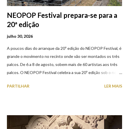
NEOPOP Festival prepara-se para a
20ª edição
julho 30, 2026
A poucos dias do arranque da 20ª edição do NEOPOP Festival, é
grande o movimento no recinto onde vão ser montados os três
palcos. De 6 a 8 de agosto, sobem mais de 60 artistas aos três
palcos. O NEOPOP Festival celebra a sua 20ª edição sob o nome
ANTIPOP. Considerado o maior evento de música eletrónica em
PARTILHAR
LER MAIS
Portugal e um dos mais prestigiados da Europa, atrai milhares de
visitantes nacionais e internacionais. Realiza-se junto ao Forte
de Santiago da Barra, em Viana do Castelo. 📸 30 julho 2026 |
@olharvianadocastelo Saiba tudo sobre o NEOPOP 2026, AQUI
.