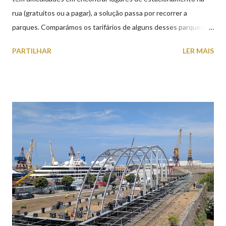
rua (gratuitos ou a pagar), a solução passa por recorrer a
parques. Comparámos os tarifários de alguns desses parques de
estacionamento públicos ou privados (tanto à superfície como
PARTILHAR
LER MAIS
subterrâneos) perto do centro da cidade (entenda-se por
centro, a Praça da República). Veja na tabela abaixo quais os mais
baratos e os mais caros. NOTA: O Parque do Gil Eannes e o
Parque da Marina/Cais Viana são à superfície os restantes são
subterrâneos. O Parque da Estação Viana Shopping é grátis de
2ª a 5ª feira a partir das 20:00 (DIAS ÚTEIS)