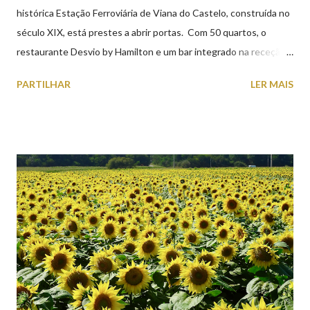
histórica Estação Ferroviária de Viana do Castelo, construída no
século XIX, está prestes a abrir portas. Com 50 quartos, o
restaurante Desvio by Hamilton e um bar integrado na receção,
o Axis Avenida, inspira-se na temática ferroviária, integrando
PARTILHAR
LER MAIS
peças históricas cedidas pela IP Património que homenageiam a
memória e a identidade deste emblemático edifício. 📸 3 agosto
2026 | @olharvianadocastelo