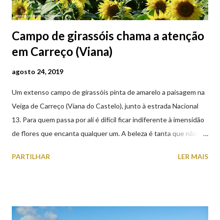
Campo de girassóis chama a atenção
em Carreço (Viana)
agosto 24, 2019
Um extenso campo de girassóis pinta de amarelo a paisagem na
Veiga de Carreço (Viana do Castelo), junto à estrada Nacional
13. Para quem passa por ali é difícil ficar indiferente à imensidão
de flores que encanta qualquer um. A beleza é tanta que não
falta quem pare por alguns minutos para observar os girassóis e
PARTILHAR
LER MAIS
aproveite a paisagem como cenário para tirar algumas
fotografias.