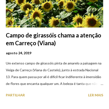
Campo de girassóis chama a atenção
em Carreço (Viana)
agosto 24, 2019
Um extenso campo de girassóis pinta de amarelo a paisagem na
Veiga de Carreço (Viana do Castelo), junto à estrada Nacional
13. Para quem passa por ali é difícil ficar indiferente à imensidão
de flores que encanta qualquer um. A beleza é tanta que não
falta quem pare por alguns minutos para observar os girassóis e
PARTILHAR
LER MAIS
aproveite a paisagem como cenário para tirar algumas
fotografias.