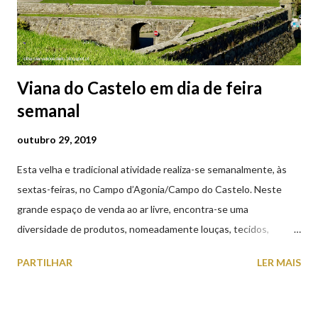
Viana do Castelo em dia de feira
semanal
outubro 29, 2019
Esta velha e tradicional atividade realiza-se semanalmente, às
sextas-feiras, no Campo d’Agonia/Campo do Castelo. Neste
grande espaço de venda ao ar livre, encontra-se uma
diversidade de produtos, nomeadamente louças, tecidos,
roupas, calçado, atoalhados, móveis, vasilhame, ferramentas,
PARTILHAR
LER MAIS
cobres entre muitos outros. Horário de funcionamento | Verão
das 07h00-20h00 / Inverno das 07h00-18h00. Feira Semanal em
Viana do Castelo (2019.10.25) Feira Semanal em Viana do