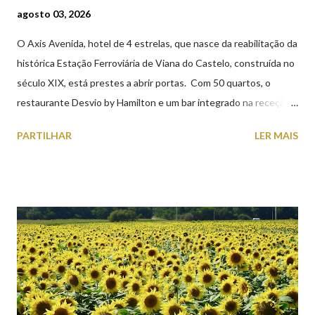
agosto 03, 2026
O Axis Avenida, hotel de 4 estrelas, que nasce da reabilitação da
histórica Estação Ferroviária de Viana do Castelo, construída no
século XIX, está prestes a abrir portas. Com 50 quartos, o
restaurante Desvio by Hamilton e um bar integrado na receção,
o Axis Avenida, inspira-se na temática ferroviária, integrando
PARTILHAR
LER MAIS
peças históricas cedidas pela IP Património que homenageiam a
memória e a identidade deste emblemático edifício. 📸 3 agosto
2026 | @olharvianadocastelo