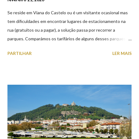
Se reside em Viana do Castelo ou é um visitante ocasional mas
tem dificuldades em encontrar lugares de estacionamento na
rua (gratuitos ou a pagar), a solução passa por recorrer a
parques. Comparámos os tarifários de alguns desses parques de
estacionamento públicos ou privados (tanto à superfície como
PARTILHAR
LER MAIS
subterrâneos) perto do centro da cidade (entenda-se por
centro, a Praça da República). Veja na tabela abaixo quais os mais
baratos e os mais caros. NOTA: O Parque do Gil Eannes e o
Parque da Marina/Cais Viana são à superfície os restantes são
subterrâneos. O Parque da Estação Viana Shopping é grátis de
2ª a 5ª feira a partir das 20:00 (DIAS ÚTEIS)