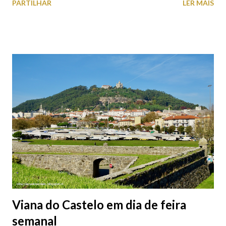
PARTILHAR
LER MAIS
subterrâneos) perto do centro da cidade (entenda-se por
centro, a Praça da República). Veja na tabela abaixo quais os mais
baratos e os mais caros. NOTA: O Parque do Gil Eannes e o
Parque da Marina/Cais Viana são à superfície os restantes são
subterrâneos. O Parque da Estação Viana Shopping é grátis de
2ª a 5ª feira a partir das 20:00 (DIAS ÚTEIS)
Viana do Castelo em dia de feira
semanal