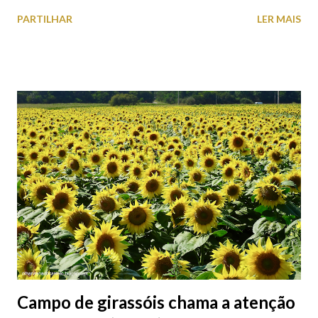
o Axis Avenida, inspira-se na temática ferroviária, integrando
PARTILHAR
LER MAIS
peças históricas cedidas pela IP Património que homenageiam a
memória e a identidade deste emblemático edifício. 📸 3 agosto
2026 | @olharvianadocastelo
Campo de girassóis chama a atenção