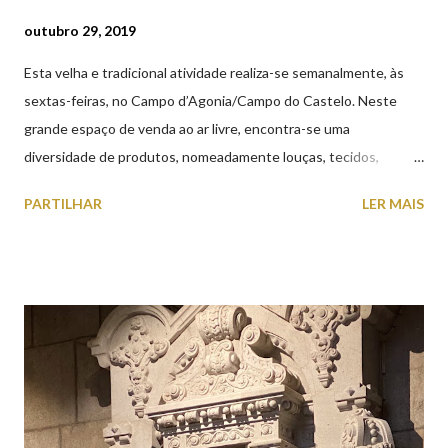
outubro 29, 2019
Esta velha e tradicional atividade realiza-se semanalmente, às
sextas-feiras, no Campo d’Agonia/Campo do Castelo. Neste
grande espaço de venda ao ar livre, encontra-se uma
diversidade de produtos, nomeadamente louças, tecidos,
roupas, calçado, atoalhados, móveis, vasilhame, ferramentas,
PARTILHAR
LER MAIS
cobres entre muitos outros. Horário de funcionamento | Verão
das 07h00-20h00 / Inverno das 07h00-18h00. Feira Semanal em
Viana do Castelo (2019.10.25) Feira Semanal em Viana do
Castelo (2019.10.25) Feira Semanal em Viana do Castelo
(2019.10.25) Feira Semanal em Viana do Castelo (2019.10.25)
Feira Semanal em Viana do Castelo (2019.10.25) Feira Semanal
em Viana do Castelo (2019.10.25) Feira Semanal em Viana do
Castelo (2019.10.25) Feira Semanal em Viana do Castelo
(2019.10.25)