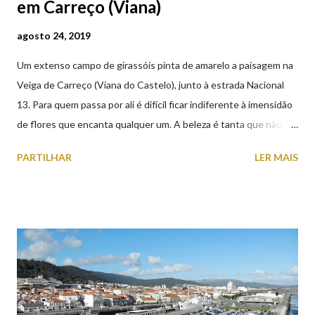
em Carreço (Viana)
agosto 24, 2019
Um extenso campo de girassóis pinta de amarelo a paisagem na
Veiga de Carreço (Viana do Castelo), junto à estrada Nacional
13. Para quem passa por ali é difícil ficar indiferente à imensidão
de flores que encanta qualquer um. A beleza é tanta que não
falta quem pare por alguns minutos para observar os girassóis e
PARTILHAR
LER MAIS
aproveite a paisagem como cenário para tirar algumas
fotografias.