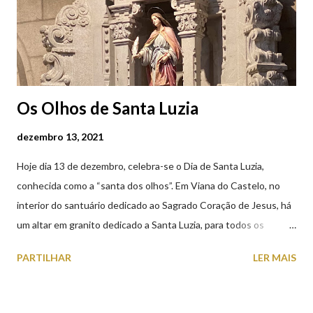
Os Olhos de Santa Luzia
dezembro 13, 2021
Hoje dia 13 de dezembro, celebra-se o Dia de Santa Luzia,
conhecida como a “santa dos olhos”. Em Viana do Castelo, no
interior do santuário dedicado ao Sagrado Coração de Jesus, há
um altar em granito dedicado a Santa Luzia, para todos os
crentes que lhe queiram prestar devoção. Em tempos, existiu
PARTILHAR
LER MAIS
uma capela dedicada a Santa Luzia construída no cimo do monte
com o mesmo nome, que subsistiu até ao ano de 1926, altura em
que foi derrubada para no seu lugar ser construído o templo