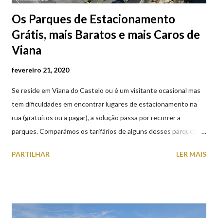
Os Parques de Estacionamento
Grátis, mais Baratos e mais Caros de
Viana
fevereiro 21, 2020
Se reside em Viana do Castelo ou é um visitante ocasional mas
tem dificuldades em encontrar lugares de estacionamento na
rua (gratuitos ou a pagar), a solução passa por recorrer a
parques. Comparámos os tarifários de alguns desses parques de
estacionamento públicos ou privados (tanto à superfície como
PARTILHAR
LER MAIS
subterrâneos) perto do centro da cidade (entenda-se por
centro, a Praça da República). Veja na tabela abaixo quais os mais
baratos e os mais caros. NOTA: O Parque do Gil Eannes e o
Parque da Marina/Cais Viana são à superfície os restantes são
subterrâneos. O Parque da Estação Viana Shopping é grátis de