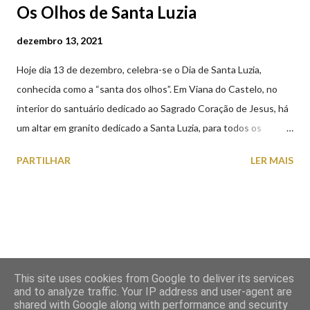
Os Olhos de Santa Luzia
dezembro 13, 2021
Hoje dia 13 de dezembro, celebra-se o Dia de Santa Luzia,
conhecida como a “santa dos olhos”. Em Viana do Castelo, no
interior do santuário dedicado ao Sagrado Coração de Jesus, há
um altar em granito dedicado a Santa Luzia, para todos os
crentes que lhe queiram prestar devoção. Em tempos, existiu
PARTILHAR
LER MAIS
uma capela dedicada a Santa Luzia construída no cimo do monte
com o mesmo nome, que subsistiu até ao ano de 1926, altura em
que foi derrubada para no seu lugar ser construído o templo
dedicado ao Sagrado Coração de Jesus (atualmente Santuário).
A lenda que deu origem à devoção de Santa Luzia como
protetora dos olhos: A história/lenda de Santa Luzia (Luzia de
This site uses cookies from Google to deliver its services
Siracusa) conta que esta jovem italiana venerada pelos católicos,
and to analyze traffic. Your IP address and user-agent are
sofreu perseguições por ser cristã. De acordo com a lenda,
shared with Google along with performance and security
Com tecnologia do Blogger