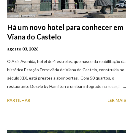
Há um novo hotel para conhecer em
Viana do Castelo
agosto 03, 2026
O Axis Avenida, hotel de 4 estrelas, que nasce da reabilitação da
histórica Estação Ferroviária de Viana do Castelo, construída no
século XIX, está prestes a abrir portas. Com 50 quartos, o
restaurante Desvio by Hamilton e um bar integrado na receção,
o Axis Avenida, inspira-se na temática ferroviária, integrando
PARTILHAR
LER MAIS
peças históricas cedidas pela IP Património que homenageiam a
memória e a identidade deste emblemático edifício. 📸 3 agosto
2026 | @olharvianadocastelo