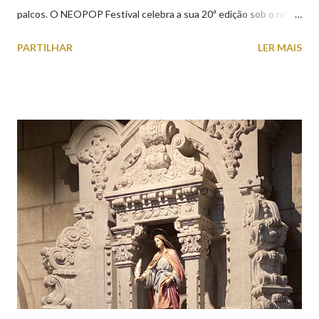
palcos. O NEOPOP Festival celebra a sua 20ª edição sob o nome
ANTIPOP. Considerado o maior evento de música eletrónica em
PARTILHAR
LER MAIS
Portugal e um dos mais prestigiados da Europa, atrai milhares de
visitantes nacionais e internacionais. Realiza-se junto ao Forte
de Santiago da Barra, em Viana do Castelo. 📸 30 julho 2026 |
@olharvianadocastelo Saiba tudo sobre o NEOPOP 2026, AQUI
.