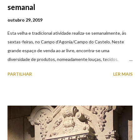
semanal
outubro 29, 2019
Esta velha e tradicional atividade realiza-se semanalmente, às
sextas-feiras, no Campo d’Agonia/Campo do Castelo. Neste
grande espaço de venda ao ar livre, encontra-se uma
diversidade de produtos, nomeadamente louças, tecidos,
roupas, calçado, atoalhados, móveis, vasilhame, ferramentas,
PARTILHAR
LER MAIS
cobres entre muitos outros. Horário de funcionamento | Verão
das 07h00-20h00 / Inverno das 07h00-18h00. Feira Semanal em
Viana do Castelo (2019.10.25) Feira Semanal em Viana do
Castelo (2019.10.25) Feira Semanal em Viana do Castelo
(2019.10.25) Feira Semanal em Viana do Castelo (2019.10.25)
Feira Semanal em Viana do Castelo (2019.10.25) Feira Semanal
em Viana do Castelo (2019.10.25) Feira Semanal em Viana do
Castelo (2019.10.25) Feira Semanal em Viana do Castelo