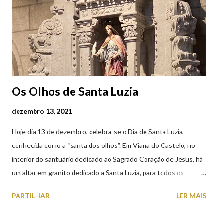
(2019.10.25)
Os Olhos de Santa Luzia
dezembro 13, 2021
Hoje dia 13 de dezembro, celebra-se o Dia de Santa Luzia,
conhecida como a “santa dos olhos”. Em Viana do Castelo, no
interior do santuário dedicado ao Sagrado Coração de Jesus, há
um altar em granito dedicado a Santa Luzia, para todos os
crentes que lhe queiram prestar devoção. Em tempos, existiu
PARTILHAR
LER MAIS
uma capela dedicada a Santa Luzia construída no cimo do monte
com o mesmo nome, que subsistiu até ao ano de 1926, altura em