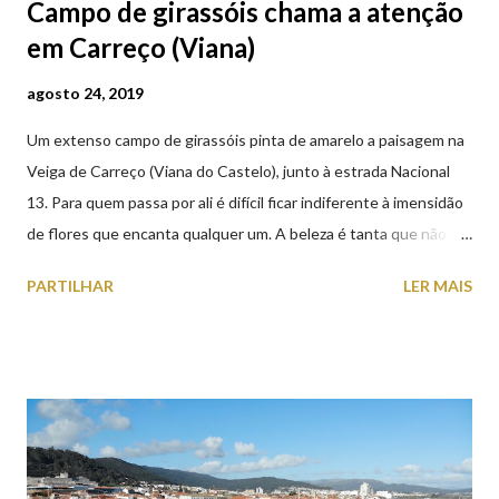
Campo de girassóis chama a atenção
em Carreço (Viana)
agosto 24, 2019
Um extenso campo de girassóis pinta de amarelo a paisagem na
Veiga de Carreço (Viana do Castelo), junto à estrada Nacional
13. Para quem passa por ali é difícil ficar indiferente à imensidão
de flores que encanta qualquer um. A beleza é tanta que não
falta quem pare por alguns minutos para observar os girassóis e
PARTILHAR
LER MAIS
aproveite a paisagem como cenário para tirar algumas
fotografias.