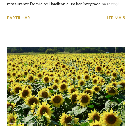
restaurante Desvio by Hamilton e um bar integrado na receção,
o Axis Avenida, inspira-se na temática ferroviária, integrando
PARTILHAR
LER MAIS
peças históricas cedidas pela IP Património que homenageiam a
memória e a identidade deste emblemático edifício. 📸 3 agosto
2026 | @olharvianadocastelo