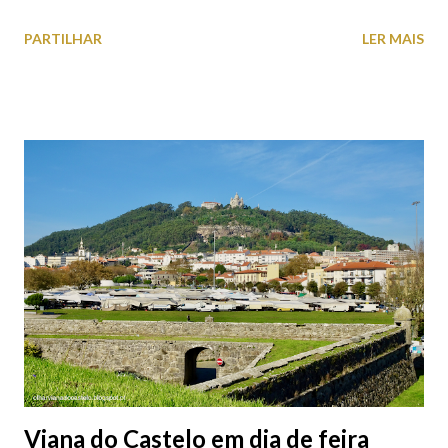
estacionamento públicos ou privados (tanto à superfície como
PARTILHAR
LER MAIS
subterrâneos) perto do centro da cidade (entenda-se por
centro, a Praça da República). Veja na tabela abaixo quais os mais
baratos e os mais caros. NOTA: O Parque do Gil Eannes e o
Parque da Marina/Cais Viana são à superfície os restantes são
subterrâneos. O Parque da Estação Viana Shopping é grátis de
2ª a 5ª feira a partir das 20:00 (DIAS ÚTEIS)
Viana do Castelo em dia de feira