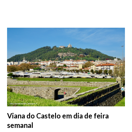
subterrâneos) perto do centro da cidade (entenda-se por
centro, a Praça da República). Veja na tabela abaixo quais os mais
baratos e os mais caros. NOTA: O Parque do Gil Eannes e o
Parque da Marina/Cais Viana são à superfície os restantes são
subterrâneos. O Parque da Estação Viana Shopping é grátis de
2ª a 5ª feira a partir das 20:00 (DIAS ÚTEIS)
Viana do Castelo em dia de feira
semanal