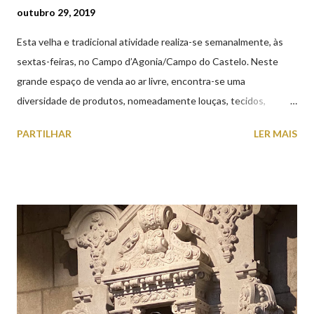
outubro 29, 2019
Esta velha e tradicional atividade realiza-se semanalmente, às
sextas-feiras, no Campo d’Agonia/Campo do Castelo. Neste
grande espaço de venda ao ar livre, encontra-se uma
diversidade de produtos, nomeadamente louças, tecidos,
roupas, calçado, atoalhados, móveis, vasilhame, ferramentas,
PARTILHAR
LER MAIS
cobres entre muitos outros. Horário de funcionamento | Verão
das 07h00-20h00 / Inverno das 07h00-18h00. Feira Semanal em
Viana do Castelo (2019.10.25) Feira Semanal em Viana do
Castelo (2019.10.25) Feira Semanal em Viana do Castelo
(2019.10.25) Feira Semanal em Viana do Castelo (2019.10.25)
Feira Semanal em Viana do Castelo (2019.10.25) Feira Semanal
em Viana do Castelo (2019.10.25) Feira Semanal em Viana do
Castelo (2019.10.25) Feira Semanal em Viana do Castelo
(2019.10.25)