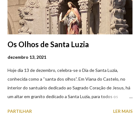
Os Olhos de Santa Luzia
dezembro 13, 2021
Hoje dia 13 de dezembro, celebra-se o Dia de Santa Luzia,
conhecida como a “santa dos olhos”. Em Viana do Castelo, no
interior do santuário dedicado ao Sagrado Coração de Jesus, há
um altar em granito dedicado a Santa Luzia, para todos os
crentes que lhe queiram prestar devoção. Em tempos, existiu
PARTILHAR
LER MAIS
uma capela dedicada a Santa Luzia construída no cimo do monte
com o mesmo nome, que subsistiu até ao ano de 1926, altura em
que foi derrubada para no seu lugar ser construído o templo