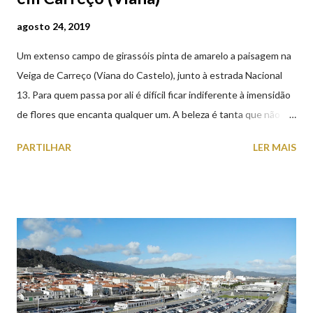
agosto 24, 2019
Um extenso campo de girassóis pinta de amarelo a paisagem na
Veiga de Carreço (Viana do Castelo), junto à estrada Nacional
13. Para quem passa por ali é difícil ficar indiferente à imensidão
de flores que encanta qualquer um. A beleza é tanta que não
falta quem pare por alguns minutos para observar os girassóis e
PARTILHAR
LER MAIS
aproveite a paisagem como cenário para tirar algumas
fotografias.