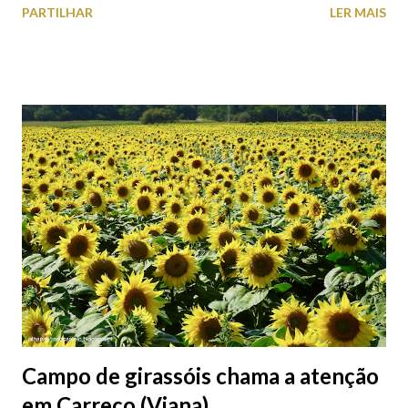
PARTILHAR
LER MAIS
peças históricas cedidas pela IP Património que homenageiam a
memória e a identidade deste emblemático edifício. 📸 3 agosto
2026 | @olharvianadocastelo
Campo de girassóis chama a atenção
em Carreço (Viana)