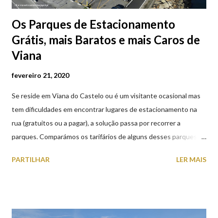
Os Parques de Estacionamento
Grátis, mais Baratos e mais Caros de
Viana
fevereiro 21, 2020
Se reside em Viana do Castelo ou é um visitante ocasional mas
tem dificuldades em encontrar lugares de estacionamento na
rua (gratuitos ou a pagar), a solução passa por recorrer a
parques. Comparámos os tarifários de alguns desses parques de
estacionamento públicos ou privados (tanto à superfície como
PARTILHAR
LER MAIS
subterrâneos) perto do centro da cidade (entenda-se por
centro, a Praça da República). Veja na tabela abaixo quais os mais
baratos e os mais caros. NOTA: O Parque do Gil Eannes e o
Parque da Marina/Cais Viana são à superfície os restantes são