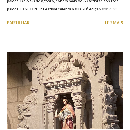
palcos. De 6 a 8 de agosto, sobem mais de 60 artistas aos três
palcos. O NEOPOP Festival celebra a sua 20ª edição sob o nome
ANTIPOP. Considerado o maior evento de música eletrónica em
PARTILHAR
LER MAIS
Portugal e um dos mais prestigiados da Europa, atrai milhares de
visitantes nacionais e internacionais. Realiza-se junto ao Forte
de Santiago da Barra, em Viana do Castelo. 📸 30 julho 2026 |
@olharvianadocastelo Saiba tudo sobre o NEOPOP 2026, AQUI
.