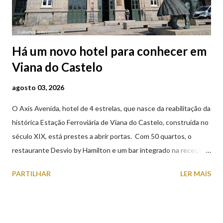
Há um novo hotel para conhecer em
Viana do Castelo
agosto 03, 2026
O Axis Avenida, hotel de 4 estrelas, que nasce da reabilitação da
histórica Estação Ferroviária de Viana do Castelo, construída no
século XIX, está prestes a abrir portas. Com 50 quartos, o
restaurante Desvio by Hamilton e um bar integrado na receção,
o Axis Avenida, inspira-se na temática ferroviária, integrando
PARTILHAR
LER MAIS
peças históricas cedidas pela IP Património que homenageiam a
memória e a identidade deste emblemático edifício. 📸 3 agosto
2026 | @olharvianadocastelo