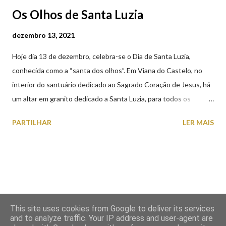
Os Olhos de Santa Luzia
dezembro 13, 2021
Hoje dia 13 de dezembro, celebra-se o Dia de Santa Luzia,
conhecida como a “santa dos olhos”. Em Viana do Castelo, no
interior do santuário dedicado ao Sagrado Coração de Jesus, há
um altar em granito dedicado a Santa Luzia, para todos os
crentes que lhe queiram prestar devoção. Em tempos, existiu
PARTILHAR
LER MAIS
uma capela dedicada a Santa Luzia construída no cimo do monte
com o mesmo nome, que subsistiu até ao ano de 1926, altura em
que foi derrubada para no seu lugar ser construído o templo
dedicado ao Sagrado Coração de Jesus (atualmente Santuário).
A lenda que deu origem à devoção de Santa Luzia como
protetora dos olhos: A história/lenda de Santa Luzia (Luzia de
This site uses cookies from Google to deliver its services
Siracusa) conta que esta jovem italiana venerada pelos católicos,
and to analyze traffic. Your IP address and user-agent are
sofreu perseguições por ser cristã. De acordo com a lenda,