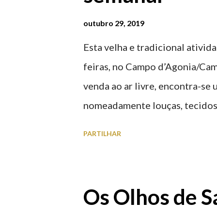
outubro 29, 2019
Esta velha e tradicional ativid
feiras, no Campo d’Agonia/Cam
venda ao ar livre, encontra-se
nomeadamente louças, tecidos,
vasilhame, ferramentas, cobres
PARTILHAR
funcionamento | Verão das 07
Feira Semanal em Viana do Cas
do Castelo (2019.10.25) Feira
Os Olhos de S
Feira Semanal em Viana do Cas