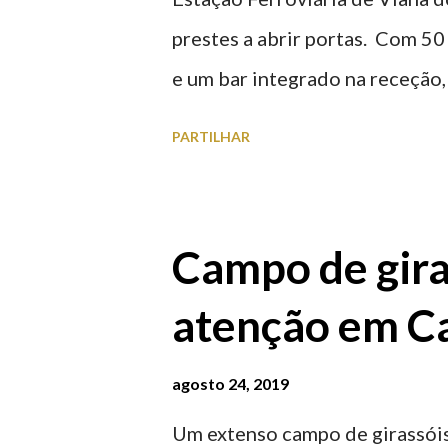
prestes a abrir portas. Com 50
e um bar integrado na receção, 
ferroviária, integrando peças 
PARTILHAR
homenageiam a memória e a ide
agosto 2026 | @olharvianadoc
Campo de gira
atenção em Ca
agosto 24, 2019
Um extenso campo de girassóis