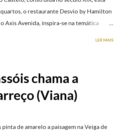
 quartos, o restaurante Desvio by Hamilton
o Axis Avenida, inspira-se na temática
históricas cedidas pela IP Património que
LER MAIS
ntidade deste emblemático edifício. 📸 3
astelo
ssóis chama a
rreço (Viana)
 pinta de amarelo a paisagem na Veiga de