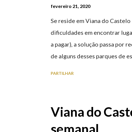
fevereiro 21, 2020
Se reside em Viana do Castelo 
dificuldades em encontrar luga
a pagar), a solução passa por 
de alguns desses parques de e
à superfície como subterrâneo
PARTILHAR
por centro, a Praça da Repúblic
baratos e os mais caros. NOTA
Marina/Cais Viana são à superf
Viana do Caste
Parque da Estação Viana Shoppin
semanal
20:00 (DIAS ÚTEIS)