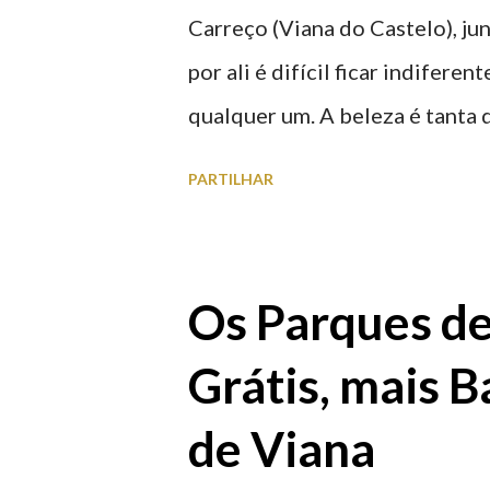
Carreço (Viana do Castelo), ju
por ali é difícil ficar indifere
qualquer um. A beleza é tanta 
para observar os girassóis e a
PARTILHAR
algumas fotografias.
Os Parques d
Grátis, mais B
de Viana