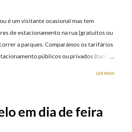
ou é um visitante ocasional mas tem
res de estacionamento na rua (gratuitos ou
recorrer a parques. Comparámos os tarifários
stacionamento públicos ou privados (tanto
s) perto do centro da cidade (entenda-se
LER MAIS
a). Veja na tabela abaixo quais os mais
: O Parque do Gil Eannes e o Parque da
ície os restantes são subterrâneos. O
lo em dia de feira
g é grátis de 2ª a 5ª feira a partir das