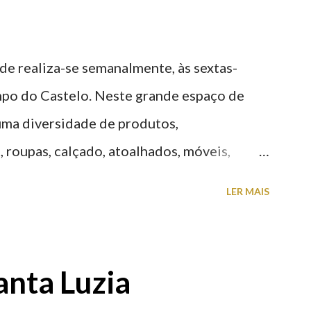
ade realiza-se semanalmente, às sextas-
po do Castelo. Neste grande espaço de
 uma diversidade de produtos,
 roupas, calçado, atoalhados, móveis,
 entre muitos outros. Horário de
LER MAIS
h00-20h00 / Inverno das 07h00-18h00.
telo (2019.10.25) Feira Semanal em Viana
 Semanal em Viana do Castelo (2019.10.25)
anta Luzia
telo (2019.10.25) Feira Semanal em Viana