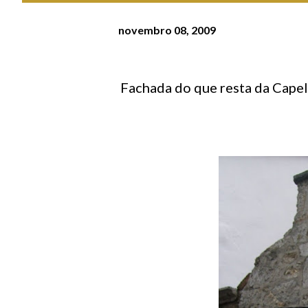
novembro 08, 2009
Fachada do que resta da Capela dos Reis Magos, situada na Rua da Bandeira, Viana