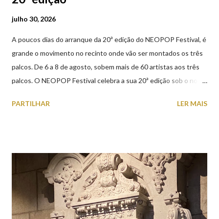
julho 30, 2026
A poucos dias do arranque da 20ª edição do NEOPOP Festival, é
grande o movimento no recinto onde vão ser montados os três
palcos. De 6 a 8 de agosto, sobem mais de 60 artistas aos três
palcos. O NEOPOP Festival celebra a sua 20ª edição sob o nome
ANTIPOP. Considerado o maior evento de música eletrónica em
PARTILHAR
LER MAIS
Portugal e um dos mais prestigiados da Europa, atrai milhares de
visitantes nacionais e internacionais. Realiza-se junto ao Forte
de Santiago da Barra, em Viana do Castelo. 📸 30 julho 2026 |
@olharvianadocastelo Saiba tudo sobre o NEOPOP 2026, AQUI
.