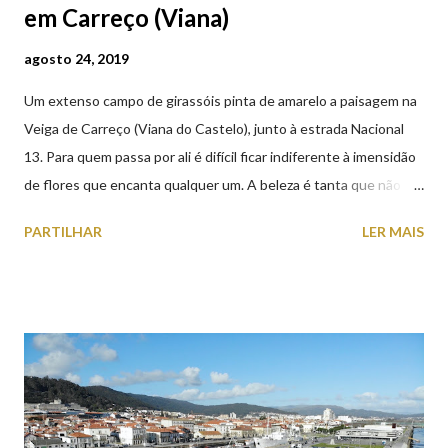
em Carreço (Viana)
agosto 24, 2019
Um extenso campo de girassóis pinta de amarelo a paisagem na
Veiga de Carreço (Viana do Castelo), junto à estrada Nacional
13. Para quem passa por ali é difícil ficar indiferente à imensidão
de flores que encanta qualquer um. A beleza é tanta que não
falta quem pare por alguns minutos para observar os girassóis e
PARTILHAR
LER MAIS
aproveite a paisagem como cenário para tirar algumas
fotografias.