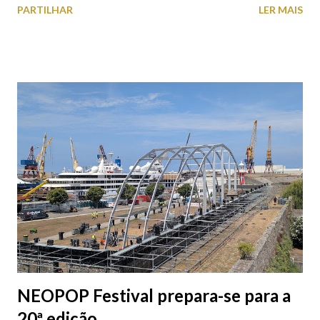
PARTILHAR
LER MAIS
subterrâneos) perto do centro da cidade (entenda-se por
centro, a Praça da República). Veja na tabela abaixo quais os mais
baratos e os mais caros. NOTA: O Parque do Gil Eannes e o
Parque da Marina/Cais Viana são à superfície os restantes são
subterrâneos. O Parque da Estação Viana Shopping é grátis de
2ª a 5ª feira a partir das 20:00 (DIAS ÚTEIS)
NEOPOP Festival prepara-se para a
20ª edição