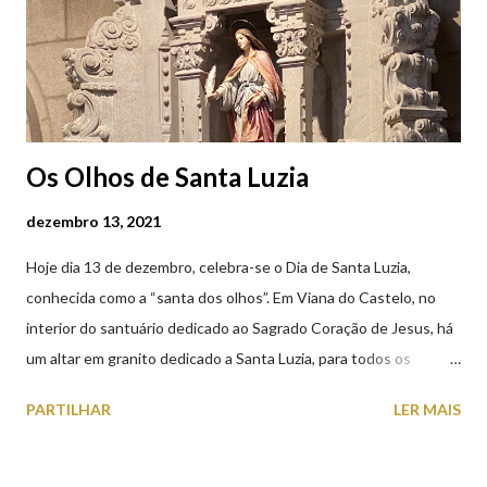
Os Olhos de Santa Luzia
dezembro 13, 2021
Hoje dia 13 de dezembro, celebra-se o Dia de Santa Luzia,
conhecida como a “santa dos olhos”. Em Viana do Castelo, no
interior do santuário dedicado ao Sagrado Coração de Jesus, há
um altar em granito dedicado a Santa Luzia, para todos os
crentes que lhe queiram prestar devoção. Em tempos, existiu
PARTILHAR
LER MAIS
uma capela dedicada a Santa Luzia construída no cimo do monte
com o mesmo nome, que subsistiu até ao ano de 1926, altura em
que foi derrubada para no seu lugar ser construído o templo