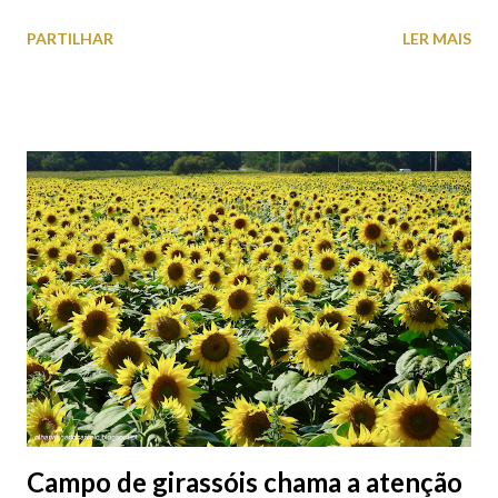
o Axis Avenida, inspira-se na temática ferroviária, integrando
PARTILHAR
LER MAIS
peças históricas cedidas pela IP Património que homenageiam a
memória e a identidade deste emblemático edifício. 📸 3 agosto
2026 | @olharvianadocastelo
Campo de girassóis chama a atenção