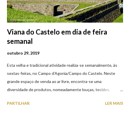
prato à jovem. No mesmo instant...
Viana do Castelo em dia de feira
semanal
outubro 29, 2019
Esta velha e tradicional atividade realiza-se semanalmente, às
sextas-feiras, no Campo d’Agonia/Campo do Castelo. Neste
grande espaço de venda ao ar livre, encontra-se uma
diversidade de produtos, nomeadamente louças, tecidos,
roupas, calçado, atoalhados, móveis, vasilhame, ferramentas,
PARTILHAR
LER MAIS
cobres entre muitos outros. Horário de funcionamento | Verão
das 07h00-20h00 / Inverno das 07h00-18h00. Feira Semanal em
Viana do Castelo (2019.10.25) Feira Semanal em Viana do