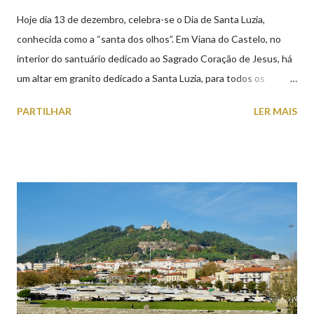
Hoje dia 13 de dezembro, celebra-se o Dia de Santa Luzia,
conhecida como a “santa dos olhos”. Em Viana do Castelo, no
interior do santuário dedicado ao Sagrado Coração de Jesus, há
um altar em granito dedicado a Santa Luzia, para todos os
crentes que lhe queiram prestar devoção. Em tempos, existiu
PARTILHAR
LER MAIS
uma capela dedicada a Santa Luzia construída no cimo do monte
com o mesmo nome, que subsistiu até ao ano de 1926, altura em
que foi derrubada para no seu lugar ser construído o templo
dedicado ao Sagrado Coração de Jesus (atualmente Santuário).
A lenda que deu origem à devoção de Santa Luzia como
protetora dos olhos: A história/lenda de Santa Luzia (Luzia de
Siracusa) conta que esta jovem italiana venerada pelos católicos,
sofreu perseguições por ser cristã. De acordo com a lenda,
preferiu que lhe arrancassem os olhos a renegar a fé em Cristo.
Conta-se que os olhos de Santa Luzia teriam sido arrancados
por um soldado a mando do imperador romano, e entregues num