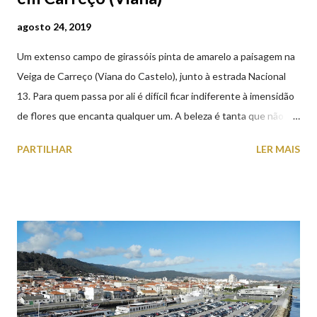
agosto 24, 2019
Um extenso campo de girassóis pinta de amarelo a paisagem na
Veiga de Carreço (Viana do Castelo), junto à estrada Nacional
13. Para quem passa por ali é difícil ficar indiferente à imensidão
de flores que encanta qualquer um. A beleza é tanta que não
falta quem pare por alguns minutos para observar os girassóis e
PARTILHAR
LER MAIS
aproveite a paisagem como cenário para tirar algumas
fotografias.