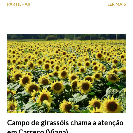
PARTILHAR
LER MAIS
peças históricas cedidas pela IP Património que homenageiam a
memória e a identidade deste emblemático edifício. 📸 3 agosto
2026 | @olharvianadocastelo
Campo de girassóis chama a atenção
em Carreço (Viana)