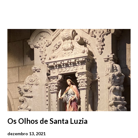
subterrâneos) perto do centro da cidade (entenda-se por
centro, a Praça da República). Veja na tabela abaixo quais os mais
baratos e os mais caros. NOTA: O Parque do Gil Eannes e o
Parque da Marina/Cais Viana são à superfície os restantes são
subterrâneos. O Parque da Estação Viana Shopping é grátis de
2ª a 5ª feira a partir das 20:00 (DIAS ÚTEIS)
Os Olhos de Santa Luzia
dezembro 13, 2021