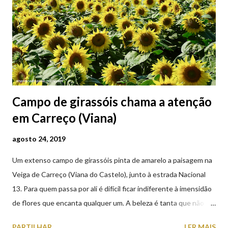
Campo de girassóis chama a atenção
em Carreço (Viana)
agosto 24, 2019
Um extenso campo de girassóis pinta de amarelo a paisagem na
Veiga de Carreço (Viana do Castelo), junto à estrada Nacional
13. Para quem passa por ali é difícil ficar indiferente à imensidão
de flores que encanta qualquer um. A beleza é tanta que não
falta quem pare por alguns minutos para observar os girassóis e
PARTILHAR
LER MAIS