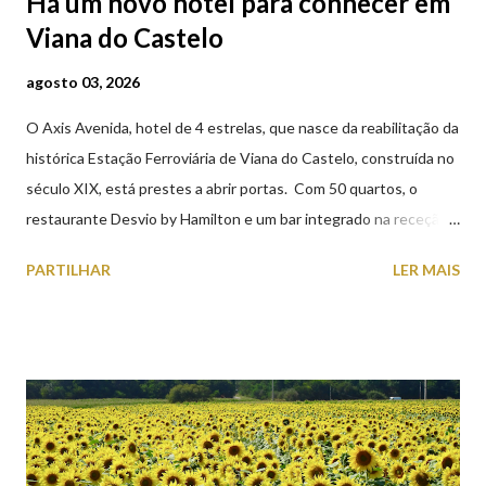
Há um novo hotel para conhecer em
Viana do Castelo
agosto 03, 2026
O Axis Avenida, hotel de 4 estrelas, que nasce da reabilitação da
histórica Estação Ferroviária de Viana do Castelo, construída no
século XIX, está prestes a abrir portas. Com 50 quartos, o
restaurante Desvio by Hamilton e um bar integrado na receção,
o Axis Avenida, inspira-se na temática ferroviária, integrando
PARTILHAR
LER MAIS
peças históricas cedidas pela IP Património que homenageiam a
memória e a identidade deste emblemático edifício. 📸 3 agosto
2026 | @olharvianadocastelo