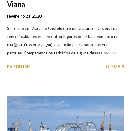
Viana
fevereiro 21, 2020
Se reside em Viana do Castelo ou é um visitante ocasional mas
tem dificuldades em encontrar lugares de estacionamento na
rua (gratuitos ou a pagar), a solução passa por recorrer a
parques. Comparámos os tarifários de alguns desses parques de
estacionamento públicos ou privados (tanto à superfície como
PARTILHAR
LER MAIS
subterrâneos) perto do centro da cidade (entenda-se por
centro, a Praça da República). Veja na tabela abaixo quais os mais
baratos e os mais caros. NOTA: O Parque do Gil Eannes e o
Parque da Marina/Cais Viana são à superfície os restantes são
subterrâneos. O Parque da Estação Viana Shopping é grátis de
2ª a 5ª feira a partir das 20:00 (DIAS ÚTEIS)