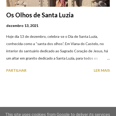
Os Olhos de Santa Luzia
dezembro 13, 2021
Hoje dia 13 de dezembro, celebra-se o Dia de Santa Luzia,
conhecida como a “santa dos olhos”. Em Viana do Castelo, no
interior do santuário dedicado ao Sagrado Coração de Jesus, há
um altar em granito dedicado a Santa Luzia, para todos os
crentes que lhe queiram prestar devoção. Em tempos, existiu
PARTILHAR
LER MAIS
uma capela dedicada a Santa Luzia construída no cimo do monte
com o mesmo nome, que subsistiu até ao ano de 1926, altura em
que foi derrubada para no seu lugar ser construído o templo
dedicado ao Sagrado Coração de Jesus (atualmente Santuário).
A lenda que deu origem à devoção de Santa Luzia como
protetora dos olhos: A história/lenda de Santa Luzia (Luzia de
This site uses cookies from Google to deliver its services