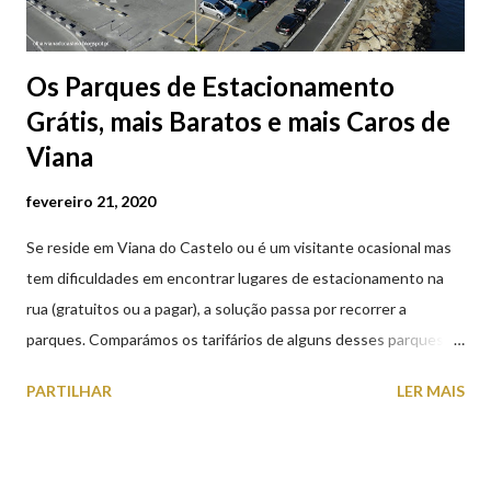
Os Parques de Estacionamento
Grátis, mais Baratos e mais Caros de
Viana
fevereiro 21, 2020
Se reside em Viana do Castelo ou é um visitante ocasional mas
tem dificuldades em encontrar lugares de estacionamento na
rua (gratuitos ou a pagar), a solução passa por recorrer a
parques. Comparámos os tarifários de alguns desses parques de
estacionamento públicos ou privados (tanto à superfície como
PARTILHAR
LER MAIS
subterrâneos) perto do centro da cidade (entenda-se por
centro, a Praça da República). Veja na tabela abaixo quais os mais
baratos e os mais caros. NOTA: O Parque do Gil Eannes e o