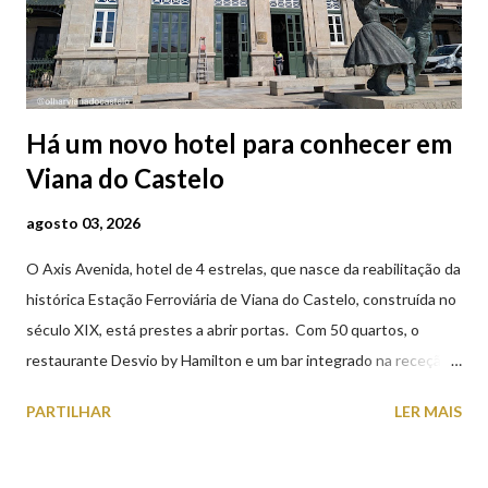
Há um novo hotel para conhecer em
Viana do Castelo
agosto 03, 2026
O Axis Avenida, hotel de 4 estrelas, que nasce da reabilitação da
histórica Estação Ferroviária de Viana do Castelo, construída no
século XIX, está prestes a abrir portas. Com 50 quartos, o
restaurante Desvio by Hamilton e um bar integrado na receção,
o Axis Avenida, inspira-se na temática ferroviária, integrando
PARTILHAR
LER MAIS
peças históricas cedidas pela IP Património que homenageiam a
memória e a identidade deste emblemático edifício. 📸 3 agosto
2026 | @olharvianadocastelo