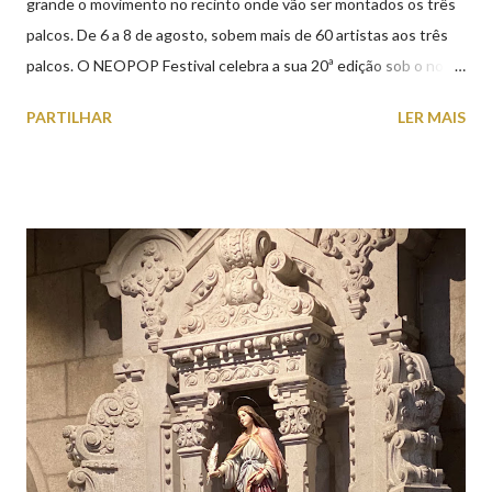
grande o movimento no recinto onde vão ser montados os três
palcos. De 6 a 8 de agosto, sobem mais de 60 artistas aos três
palcos. O NEOPOP Festival celebra a sua 20ª edição sob o nome
ANTIPOP. Considerado o maior evento de música eletrónica em
PARTILHAR
LER MAIS
Portugal e um dos mais prestigiados da Europa, atrai milhares de
visitantes nacionais e internacionais. Realiza-se junto ao Forte
de Santiago da Barra, em Viana do Castelo. 📸 30 julho 2026 |
@olharvianadocastelo Saiba tudo sobre o NEOPOP 2026, AQUI
.