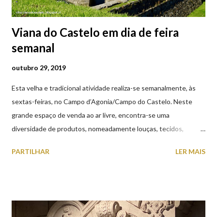
Viana do Castelo em dia de feira
semanal
outubro 29, 2019
Esta velha e tradicional atividade realiza-se semanalmente, às
sextas-feiras, no Campo d’Agonia/Campo do Castelo. Neste
grande espaço de venda ao ar livre, encontra-se uma
diversidade de produtos, nomeadamente louças, tecidos,
roupas, calçado, atoalhados, móveis, vasilhame, ferramentas,
PARTILHAR
LER MAIS
cobres entre muitos outros. Horário de funcionamento | Verão
das 07h00-20h00 / Inverno das 07h00-18h00. Feira Semanal em
Viana do Castelo (2019.10.25) Feira Semanal em Viana do
Castelo (2019.10.25) Feira Semanal em Viana do Castelo
(2019.10.25) Feira Semanal em Viana do Castelo (2019.10.25)