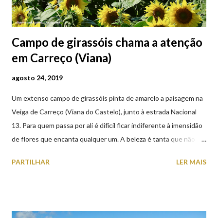
Campo de girassóis chama a atenção
em Carreço (Viana)
agosto 24, 2019
Um extenso campo de girassóis pinta de amarelo a paisagem na
Veiga de Carreço (Viana do Castelo), junto à estrada Nacional
13. Para quem passa por ali é difícil ficar indiferente à imensidão
de flores que encanta qualquer um. A beleza é tanta que não
falta quem pare por alguns minutos para observar os girassóis e
PARTILHAR
LER MAIS
aproveite a paisagem como cenário para tirar algumas
fotografias.