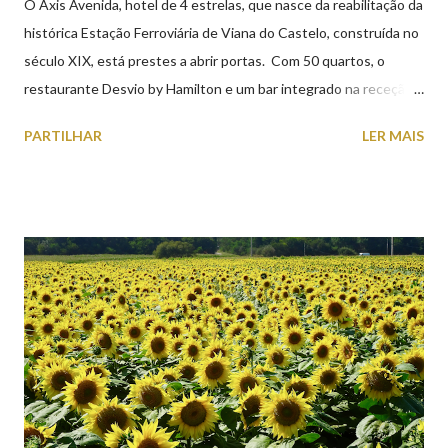
O Axis Avenida, hotel de 4 estrelas, que nasce da reabilitação da
histórica Estação Ferroviária de Viana do Castelo, construída no
século XIX, está prestes a abrir portas. Com 50 quartos, o
restaurante Desvio by Hamilton e um bar integrado na receção,
o Axis Avenida, inspira-se na temática ferroviária, integrando
PARTILHAR
LER MAIS
peças históricas cedidas pela IP Património que homenageiam a
memória e a identidade deste emblemático edifício. 📸 3 agosto
2026 | @olharvianadocastelo