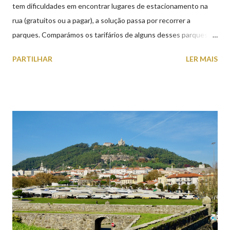
tem dificuldades em encontrar lugares de estacionamento na
rua (gratuitos ou a pagar), a solução passa por recorrer a
parques. Comparámos os tarifários de alguns desses parques de
estacionamento públicos ou privados (tanto à superfície como
PARTILHAR
LER MAIS
subterrâneos) perto do centro da cidade (entenda-se por
centro, a Praça da República). Veja na tabela abaixo quais os mais
baratos e os mais caros. NOTA: O Parque do Gil Eannes e o
Parque da Marina/Cais Viana são à superfície os restantes são
subterrâneos. O Parque da Estação Viana Shopping é grátis de
2ª a 5ª feira a partir das 20:00 (DIAS ÚTEIS)