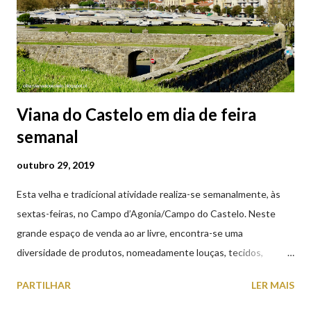
Viana do Castelo em dia de feira
semanal
outubro 29, 2019
Esta velha e tradicional atividade realiza-se semanalmente, às
sextas-feiras, no Campo d’Agonia/Campo do Castelo. Neste
grande espaço de venda ao ar livre, encontra-se uma
diversidade de produtos, nomeadamente louças, tecidos,
roupas, calçado, atoalhados, móveis, vasilhame, ferramentas,
PARTILHAR
LER MAIS
cobres entre muitos outros. Horário de funcionamento | Verão
das 07h00-20h00 / Inverno das 07h00-18h00. Feira Semanal em