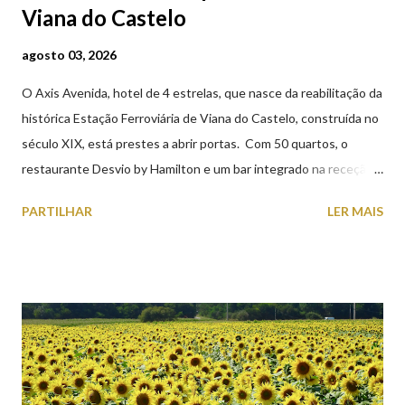
Viana do Castelo
agosto 03, 2026
O Axis Avenida, hotel de 4 estrelas, que nasce da reabilitação da
histórica Estação Ferroviária de Viana do Castelo, construída no
século XIX, está prestes a abrir portas. Com 50 quartos, o
restaurante Desvio by Hamilton e um bar integrado na receção,
o Axis Avenida, inspira-se na temática ferroviária, integrando
PARTILHAR
LER MAIS
peças históricas cedidas pela IP Património que homenageiam a
memória e a identidade deste emblemático edifício. 📸 3 agosto
2026 | @olharvianadocastelo