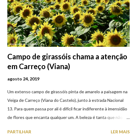
Campo de girassóis chama a atenção
em Carreço (Viana)
agosto 24, 2019
Um extenso campo de girassóis pinta de amarelo a paisagem na
Veiga de Carreço (Viana do Castelo), junto à estrada Nacional
13. Para quem passa por ali é difícil ficar indiferente à imensidão
de flores que encanta qualquer um. A beleza é tanta que não
falta quem pare por alguns minutos para observar os girassóis e
PARTILHAR
LER MAIS
aproveite a paisagem como cenário para tirar algumas