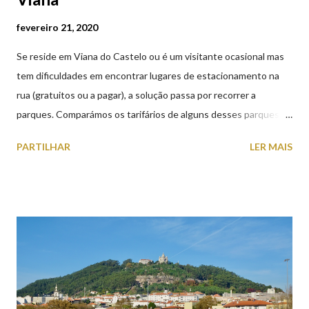
fevereiro 21, 2020
Se reside em Viana do Castelo ou é um visitante ocasional mas
tem dificuldades em encontrar lugares de estacionamento na
rua (gratuitos ou a pagar), a solução passa por recorrer a
parques. Comparámos os tarifários de alguns desses parques de
estacionamento públicos ou privados (tanto à superfície como
PARTILHAR
LER MAIS
subterrâneos) perto do centro da cidade (entenda-se por
centro, a Praça da República). Veja na tabela abaixo quais os mais
baratos e os mais caros. NOTA: O Parque do Gil Eannes e o
Parque da Marina/Cais Viana são à superfície os restantes são
subterrâneos. O Parque da Estação Viana Shopping é grátis de
2ª a 5ª feira a partir das 20:00 (DIAS ÚTEIS)