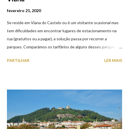
fevereiro 21, 2020
Se reside em Viana do Castelo ou é um visitante ocasional mas
tem dificuldades em encontrar lugares de estacionamento na
rua (gratuitos ou a pagar), a solução passa por recorrer a
parques. Comparámos os tarifários de alguns desses parques de
estacionamento públicos ou privados (tanto à superfície como
PARTILHAR
LER MAIS
subterrâneos) perto do centro da cidade (entenda-se por
centro, a Praça da República). Veja na tabela abaixo quais os mais
baratos e os mais caros. NOTA: O Parque do Gil Eannes e o
Parque da Marina/Cais Viana são à superfície os restantes são
subterrâneos. O Parque da Estação Viana Shopping é grátis de
2ª a 5ª feira a partir das 20:00 (DIAS ÚTEIS)