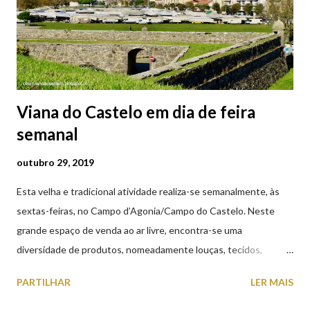
Viana do Castelo em dia de feira
semanal
outubro 29, 2019
Esta velha e tradicional atividade realiza-se semanalmente, às
sextas-feiras, no Campo d’Agonia/Campo do Castelo. Neste
grande espaço de venda ao ar livre, encontra-se uma
diversidade de produtos, nomeadamente louças, tecidos,
roupas, calçado, atoalhados, móveis, vasilhame, ferramentas,
PARTILHAR
LER MAIS
cobres entre muitos outros. Horário de funcionamento | Verão
das 07h00-20h00 / Inverno das 07h00-18h00. Feira Semanal em