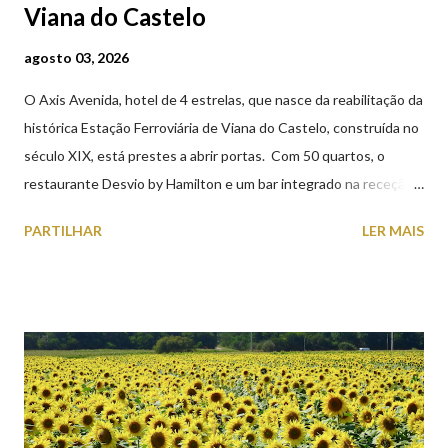
Viana do Castelo
agosto 03, 2026
O Axis Avenida, hotel de 4 estrelas, que nasce da reabilitação da
histórica Estação Ferroviária de Viana do Castelo, construída no
século XIX, está prestes a abrir portas. Com 50 quartos, o
restaurante Desvio by Hamilton e um bar integrado na receção,
o Axis Avenida, inspira-se na temática ferroviária, integrando
PARTILHAR
LER MAIS
peças históricas cedidas pela IP Património que homenageiam a
memória e a identidade deste emblemático edifício. 📸 3 agosto
2026 | @olharvianadocastelo