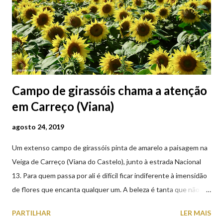
Campo de girassóis chama a atenção
em Carreço (Viana)
agosto 24, 2019
Um extenso campo de girassóis pinta de amarelo a paisagem na
Veiga de Carreço (Viana do Castelo), junto à estrada Nacional
13. Para quem passa por ali é difícil ficar indiferente à imensidão
de flores que encanta qualquer um. A beleza é tanta que não
falta quem pare por alguns minutos para observar os girassóis e
PARTILHAR
LER MAIS
aproveite a paisagem como cenário para tirar algumas