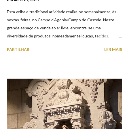
Esta velha e tradicional atividade realiza-se semanalmente, às
sextas-feiras, no Campo d’Agonia/Campo do Castelo. Neste
grande espaço de venda ao ar livre, encontra-se uma
diversidade de produtos, nomeadamente louças, tecidos,
roupas, calçado, atoalhados, móveis, vasilhame, ferramentas,
PARTILHAR
LER MAIS
cobres entre muitos outros. Horário de funcionamento | Verão
das 07h00-20h00 / Inverno das 07h00-18h00. Feira Semanal em
Viana do Castelo (2019.10.25) Feira Semanal em Viana do
Castelo (2019.10.25) Feira Semanal em Viana do Castelo
(2019.10.25) Feira Semanal em Viana do Castelo (2019.10.25)
Feira Semanal em Viana do Castelo (2019.10.25) Feira Semanal
em Viana do Castelo (2019.10.25) Feira Semanal em Viana do
Castelo (2019.10.25) Feira Semanal em Viana do Castelo
(2019.10.25)