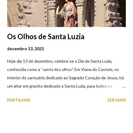
Os Olhos de Santa Luzia
dezembro 13, 2021
Hoje dia 13 de dezembro, celebra-se o Dia de Santa Luzia,
conhecida como a “santa dos olhos”. Em Viana do Castelo, no
interior do santuário dedicado ao Sagrado Coração de Jesus, há
um altar em granito dedicado a Santa Luzia, para todos os
crentes que lhe queiram prestar devoção. Em tempos, existiu
PARTILHAR
LER MAIS
uma capela dedicada a Santa Luzia construída no cimo do monte
com o mesmo nome, que subsistiu até ao ano de 1926, altura em
que foi derrubada para no seu lugar ser construído o templo
dedicado ao Sagrado Coração de Jesus (atualmente Santuário).