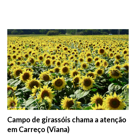
peças históricas cedidas pela IP Património que homenageiam a
memória e a identidade deste emblemático edifício. 📸 3 agosto
2026 | @olharvianadocastelo
Campo de girassóis chama a atenção
em Carreço (Viana)