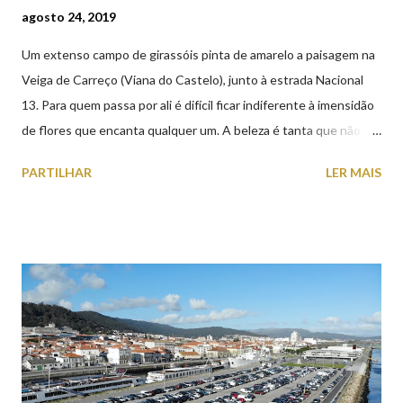
agosto 24, 2019
Um extenso campo de girassóis pinta de amarelo a paisagem na
Veiga de Carreço (Viana do Castelo), junto à estrada Nacional
13. Para quem passa por ali é difícil ficar indiferente à imensidão
de flores que encanta qualquer um. A beleza é tanta que não
falta quem pare por alguns minutos para observar os girassóis e
PARTILHAR
LER MAIS
aproveite a paisagem como cenário para tirar algumas
fotografias.