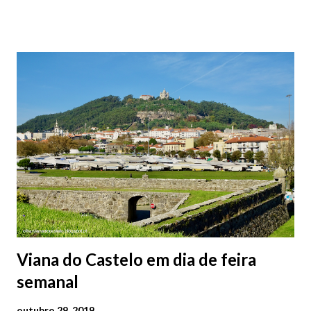
centro, a Praça da República). Veja na tabela abaixo quais os mais
baratos e os mais caros. NOTA: O Parque do Gil Eannes e o
Parque da Marina/Cais Viana são à superfície os restantes são
subterrâneos. O Parque da Estação Viana Shopping é grátis de
2ª a 5ª feira a partir das 20:00 (DIAS ÚTEIS)
Viana do Castelo em dia de feira
semanal
outubro 29, 2019