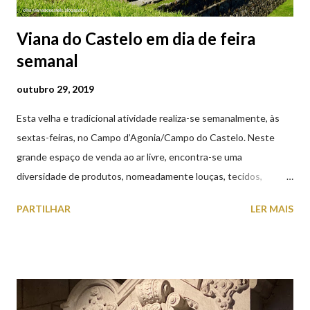
Viana do Castelo em dia de feira
semanal
outubro 29, 2019
Esta velha e tradicional atividade realiza-se semanalmente, às
sextas-feiras, no Campo d’Agonia/Campo do Castelo. Neste
grande espaço de venda ao ar livre, encontra-se uma
diversidade de produtos, nomeadamente louças, tecidos,
roupas, calçado, atoalhados, móveis, vasilhame, ferramentas,
PARTILHAR
LER MAIS
cobres entre muitos outros. Horário de funcionamento | Verão
das 07h00-20h00 / Inverno das 07h00-18h00. Feira Semanal em
Viana do Castelo (2019.10.25) Feira Semanal em Viana do
Castelo (2019.10.25) Feira Semanal em Viana do Castelo
(2019.10.25) Feira Semanal em Viana do Castelo (2019.10.25)