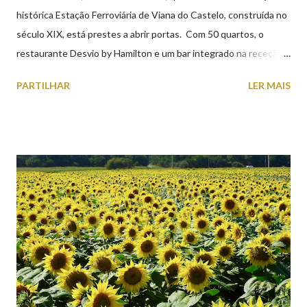
histórica Estação Ferroviária de Viana do Castelo, construída no
século XIX, está prestes a abrir portas. Com 50 quartos, o
restaurante Desvio by Hamilton e um bar integrado na receção,
o Axis Avenida, inspira-se na temática ferroviária, integrando
PARTILHAR
LER MAIS
peças históricas cedidas pela IP Património que homenageiam a
memória e a identidade deste emblemático edifício. 📸 3 agosto
2026 | @olharvianadocastelo