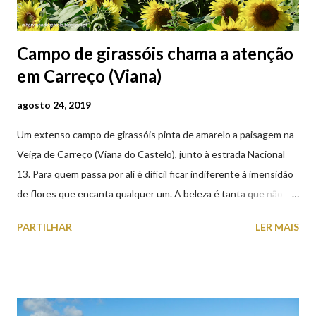
Campo de girassóis chama a atenção
em Carreço (Viana)
agosto 24, 2019
Um extenso campo de girassóis pinta de amarelo a paisagem na
Veiga de Carreço (Viana do Castelo), junto à estrada Nacional
13. Para quem passa por ali é difícil ficar indiferente à imensidão
de flores que encanta qualquer um. A beleza é tanta que não
falta quem pare por alguns minutos para observar os girassóis e
PARTILHAR
LER MAIS
aproveite a paisagem como cenário para tirar algumas
fotografias.