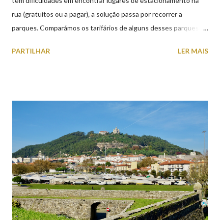
tem dificuldades em encontrar lugares de estacionamento na
rua (gratuitos ou a pagar), a solução passa por recorrer a
parques. Comparámos os tarifários de alguns desses parques de
estacionamento públicos ou privados (tanto à superfície como
PARTILHAR
LER MAIS
subterrâneos) perto do centro da cidade (entenda-se por
centro, a Praça da República). Veja na tabela abaixo quais os mais
baratos e os mais caros. NOTA: O Parque do Gil Eannes e o
Parque da Marina/Cais Viana são à superfície os restantes são
subterrâneos. O Parque da Estação Viana Shopping é grátis de
2ª a 5ª feira a partir das 20:00 (DIAS ÚTEIS)