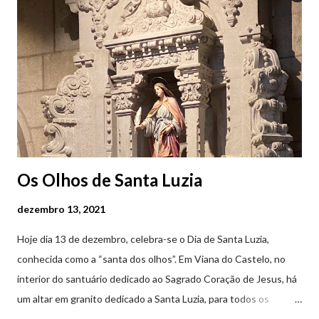
Feira Semanal em Viana do Castelo (2019.10.25) Feira Semanal
em Viana do Castelo (2019.10.25) Feira Semanal em Viana do
Castelo (2019.10.25) Feira Semanal em Viana do Castelo
(2019.10.25)
Os Olhos de Santa Luzia
dezembro 13, 2021
Hoje dia 13 de dezembro, celebra-se o Dia de Santa Luzia,
conhecida como a “santa dos olhos”. Em Viana do Castelo, no
interior do santuário dedicado ao Sagrado Coração de Jesus, há
um altar em granito dedicado a Santa Luzia, para todos os
crentes que lhe queiram prestar devoção. Em tempos, existiu