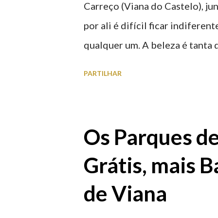
Carreço (Viana do Castelo), ju
por ali é difícil ficar indifere
qualquer um. A beleza é tanta 
para observar os girassóis e a
PARTILHAR
algumas fotografias.
Os Parques d
Grátis, mais B
de Viana