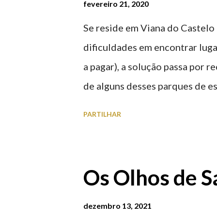
fevereiro 21, 2020
Se reside em Viana do Castelo 
dificuldades em encontrar luga
a pagar), a solução passa por 
de alguns desses parques de e
à superfície como subterrâneo
PARTILHAR
por centro, a Praça da Repúblic
baratos e os mais caros. NOTA
Marina/Cais Viana são à superf
Os Olhos de S
Parque da Estação Viana Shoppin
20:00 (DIAS ÚTEIS)
dezembro 13, 2021