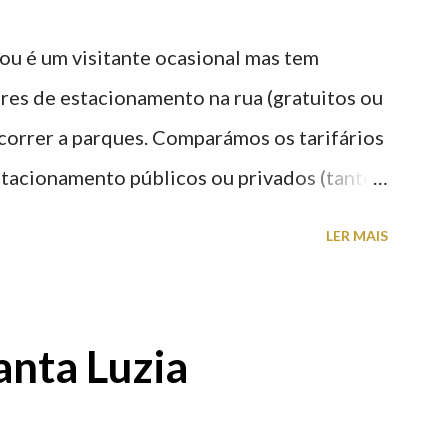
ou é um visitante ocasional mas tem
res de estacionamento na rua (gratuitos ou
recorrer a parques. Comparámos os tarifários
stacionamento públicos ou privados (tanto
s) perto do centro da cidade (entenda-se
LER MAIS
a). Veja na tabela abaixo quais os mais
: O Parque do Gil Eannes e o Parque da
ície os restantes são subterrâneos. O
anta Luzia
g é grátis de 2ª a 5ª feira a partir das