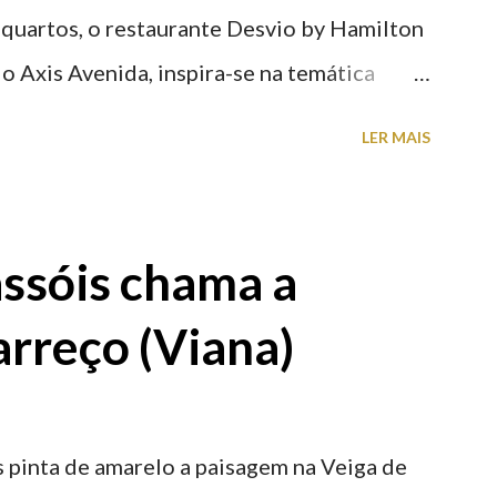
 quartos, o restaurante Desvio by Hamilton
o Axis Avenida, inspira-se na temática
históricas cedidas pela IP Património que
LER MAIS
ntidade deste emblemático edifício. 📸 3
astelo
ssóis chama a
rreço (Viana)
 pinta de amarelo a paisagem na Veiga de