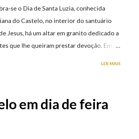
ra-se o Dia de Santa Luzia, conhecida
iana do Castelo, no interior do santuário
e Jesus, há um altar em granito dedicado a
ntes que lhe queiram prestar devoção. Em
icada a Santa Luzia construída no cimo do
LER MAIS
ubsistiu até ao ano de 1926, altura em
lugar ser construído o templo dedicado ao
almente Santuário). A lenda que deu origem
lo em dia de feira
protetora dos olhos: A história/lenda de
 conta que esta jovem italiana venerada
uições por ser cristã. De acordo com a