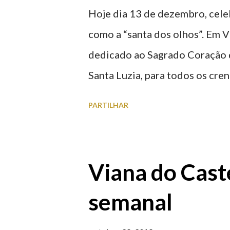
Hoje dia 13 de dezembro, celeb
como a “santa dos olhos”. Em V
dedicado ao Sagrado Coração d
Santa Luzia, para todos os cre
tempos, existiu uma capela ded
PARTILHAR
monte com o mesmo nome, que s
que foi derrubada para no seu 
Sagrado Coração de Jesus (atu
Viana do Caste
à devoção de Santa Luzia como 
semanal
Santa Luzia (Luzia de Siracusa)
pelos católicos, sofreu perseg