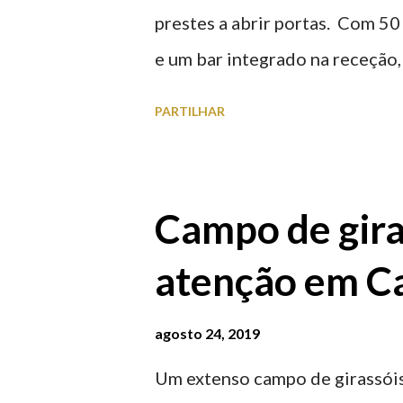
prestes a abrir portas. Com 50
e um bar integrado na receção, 
ferroviária, integrando peças 
PARTILHAR
homenageiam a memória e a ide
agosto 2026 | @olharvianadoc
Campo de gira
atenção em Ca
agosto 24, 2019
Um extenso campo de girassóis