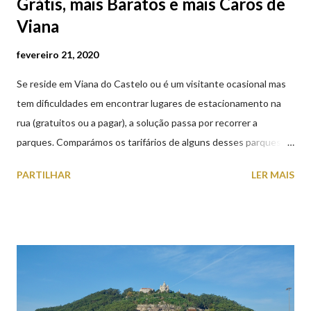
Grátis, mais Baratos e mais Caros de
Viana
fevereiro 21, 2020
Se reside em Viana do Castelo ou é um visitante ocasional mas
tem dificuldades em encontrar lugares de estacionamento na
rua (gratuitos ou a pagar), a solução passa por recorrer a
parques. Comparámos os tarifários de alguns desses parques de
estacionamento públicos ou privados (tanto à superfície como
PARTILHAR
LER MAIS
subterrâneos) perto do centro da cidade (entenda-se por
centro, a Praça da República). Veja na tabela abaixo quais os mais
baratos e os mais caros. NOTA: O Parque do Gil Eannes e o
Parque da Marina/Cais Viana são à superfície os restantes são
subterrâneos. O Parque da Estação Viana Shopping é grátis de
2ª a 5ª feira a partir das 20:00 (DIAS ÚTEIS)