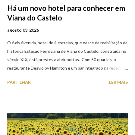
Há um novo hotel para conhecer em
Viana do Castelo
agosto 03, 2026
O Axis Avenida, hotel de 4 estrelas, que nasce da reabilitação da
histórica Estação Ferroviária de Viana do Castelo, construída no
século XIX, está prestes a abrir portas. Com 50 quartos, o
restaurante Desvio by Hamilton e um bar integrado na receção,
o Axis Avenida, inspira-se na temática ferroviária, integrando
PARTILHAR
LER MAIS
peças históricas cedidas pela IP Património que homenageiam a
memória e a identidade deste emblemático edifício. 📸 3 agosto
2026 | @olharvianadocastelo