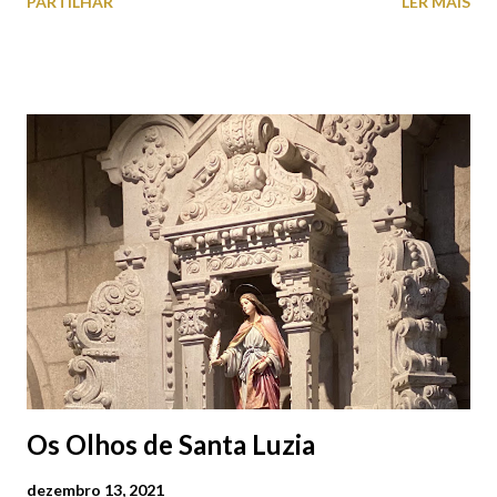
PARTILHAR
LER MAIS
cobres entre muitos outros. Horário de funcionamento | Verão
das 07h00-20h00 / Inverno das 07h00-18h00. Feira Semanal em
Viana do Castelo (2019.10.25) Feira Semanal em Viana do
Castelo (2019.10.25) Feira Semanal em Viana do Castelo
(2019.10.25) Feira Semanal em Viana do Castelo (2019.10.25)
Feira Semanal em Viana do Castelo (2019.10.25) Feira Semanal
em Viana do Castelo (2019.10.25) Feira Semanal em Viana do
Castelo (2019.10.25) Feira Semanal em Viana do Castelo
(2019.10.25)
Os Olhos de Santa Luzia
dezembro 13, 2021