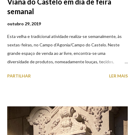
Viana do Castelo em dia de feira
semanal
outubro 29, 2019
Esta velha e tradicional atividade realiza-se semanalmente, às
sextas-feiras, no Campo d’Agonia/Campo do Castelo. Neste
grande espaço de venda ao ar livre, encontra-se uma
diversidade de produtos, nomeadamente louças, tecidos,
roupas, calçado, atoalhados, móveis, vasilhame, ferramentas,
PARTILHAR
LER MAIS
cobres entre muitos outros. Horário de funcionamento | Verão
das 07h00-20h00 / Inverno das 07h00-18h00. Feira Semanal em
Viana do Castelo (2019.10.25) Feira Semanal em Viana do
Castelo (2019.10.25) Feira Semanal em Viana do Castelo
(2019.10.25) Feira Semanal em Viana do Castelo (2019.10.25)
Feira Semanal em Viana do Castelo (2019.10.25) Feira Semanal
em Viana do Castelo (2019.10.25) Feira Semanal em Viana do