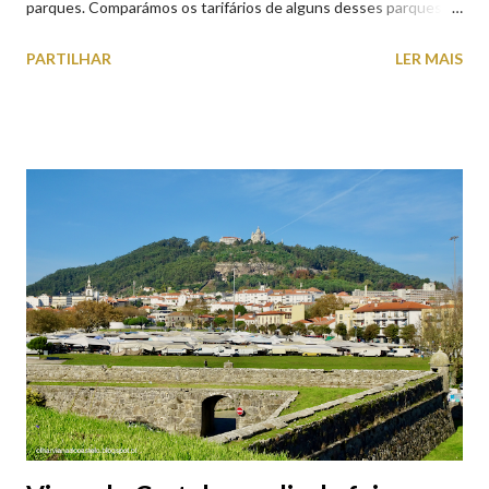
parques. Comparámos os tarifários de alguns desses parques de
estacionamento públicos ou privados (tanto à superfície como
PARTILHAR
LER MAIS
subterrâneos) perto do centro da cidade (entenda-se por
centro, a Praça da República). Veja na tabela abaixo quais os mais
baratos e os mais caros. NOTA: O Parque do Gil Eannes e o
Parque da Marina/Cais Viana são à superfície os restantes são
subterrâneos. O Parque da Estação Viana Shopping é grátis de
2ª a 5ª feira a partir das 20:00 (DIAS ÚTEIS)