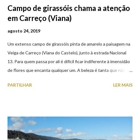
Campo de girassóis chama a atenção
em Carreço (Viana)
agosto 24, 2019
Um extenso campo de girassóis pinta de amarelo a paisagem na
Veiga de Carreço (Viana do Castelo), junto à estrada Nacional
13. Para quem passa por ali é difícil ficar indiferente à imensidão
de flores que encanta qualquer um. A beleza é tanta que não
falta quem pare por alguns minutos para observar os girassóis e
PARTILHAR
LER MAIS
aproveite a paisagem como cenário para tirar algumas
fotografias.