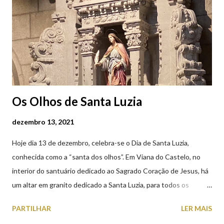
Castelo (2019.10.25) Feira Semanal em Viana do Castelo
(2019.10.25)
Os Olhos de Santa Luzia
dezembro 13, 2021
Hoje dia 13 de dezembro, celebra-se o Dia de Santa Luzia,
conhecida como a “santa dos olhos”. Em Viana do Castelo, no
interior do santuário dedicado ao Sagrado Coração de Jesus, há
um altar em granito dedicado a Santa Luzia, para todos os
crentes que lhe queiram prestar devoção. Em tempos, existiu
PARTILHAR
LER MAIS
uma capela dedicada a Santa Luzia construída no cimo do monte