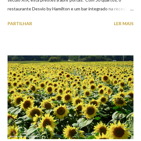
restaurante Desvio by Hamilton e um bar integrado na receção,
o Axis Avenida, inspira-se na temática ferroviária, integrando
PARTILHAR
LER MAIS
peças históricas cedidas pela IP Património que homenageiam a
memória e a identidade deste emblemático edifício. 📸 3 agosto
2026 | @olharvianadocastelo