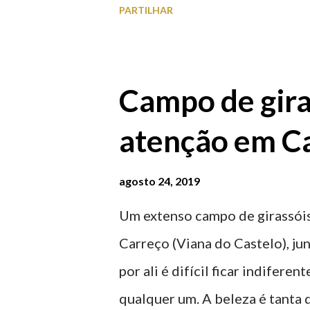
PARTILHAR
homenageiam a memória e a ide
agosto 2026 | @olharvianadoc
Campo de gira
atenção em Ca
agosto 24, 2019
Um extenso campo de girassóis
Carreço (Viana do Castelo), ju
por ali é difícil ficar indifere
qualquer um. A beleza é tanta 