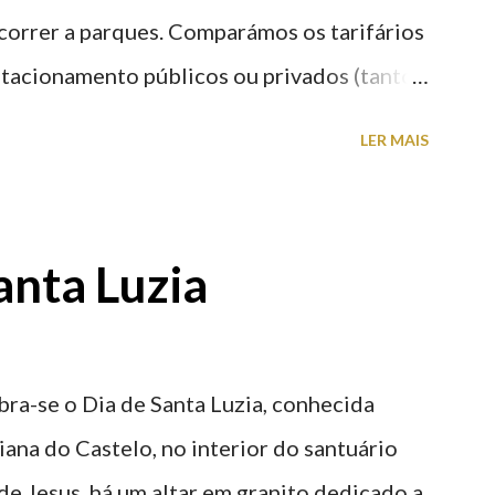
recorrer a parques. Comparámos os tarifários
stacionamento públicos ou privados (tanto
s) perto do centro da cidade (entenda-se
LER MAIS
a). Veja na tabela abaixo quais os mais
: O Parque do Gil Eannes e o Parque da
ície os restantes são subterrâneos. O
anta Luzia
g é grátis de 2ª a 5ª feira a partir das
ra-se o Dia de Santa Luzia, conhecida
iana do Castelo, no interior do santuário
e Jesus, há um altar em granito dedicado a