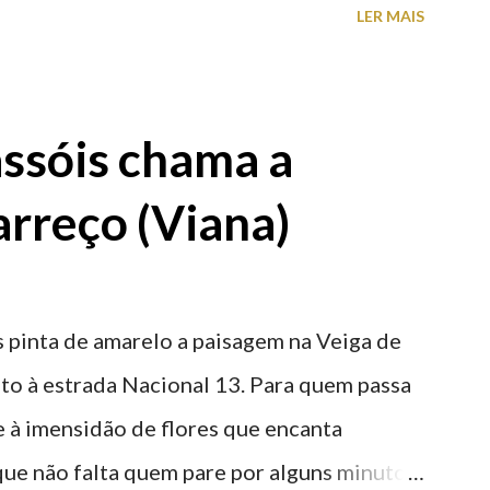
LER MAIS
ntidade deste emblemático edifício. 📸 3
astelo
ssóis chama a
rreço (Viana)
 pinta de amarelo a paisagem na Veiga de
nto à estrada Nacional 13. Para quem passa
nte à imensidão de flores que encanta
que não falta quem pare por alguns minutos