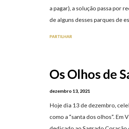
a pagar), a solução passa por 
de alguns desses parques de e
à superfície como subterrâneo
PARTILHAR
por centro, a Praça da Repúblic
baratos e os mais caros. NOTA
Marina/Cais Viana são à superf
Os Olhos de S
Parque da Estação Viana Shoppin
20:00 (DIAS ÚTEIS)
dezembro 13, 2021
Hoje dia 13 de dezembro, celeb
como a “santa dos olhos”. Em V
dedicado ao Sagrado Coração d