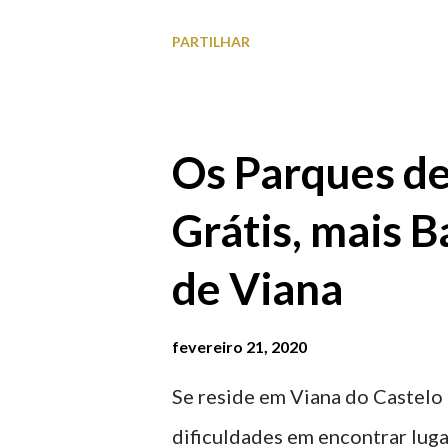
para observar os girassóis e a
PARTILHAR
algumas fotografias.
Os Parques d
Grátis, mais B
de Viana
fevereiro 21, 2020
Se reside em Viana do Castelo 
dificuldades em encontrar luga