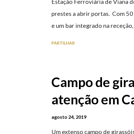
Estação Ferroviária de Viana d
prestes a abrir portas. Com 50
e um bar integrado na receção, 
ferroviária, integrando peças 
PARTILHAR
homenageiam a memória e a ide
agosto 2026 | @olharvianadoc
Campo de gira
atenção em Ca
agosto 24, 2019
Um extenso campo de girassóis