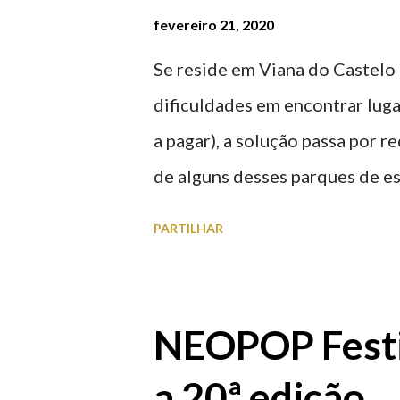
fevereiro 21, 2020
Se reside em Viana do Castelo 
dificuldades em encontrar luga
a pagar), a solução passa por 
de alguns desses parques de e
à superfície como subterrâneo
PARTILHAR
por centro, a Praça da Repúblic
baratos e os mais caros. NOTA
Marina/Cais Viana são à superf
NEOPOP Festi
Parque da Estação Viana Shoppin
a 20ª edição
20:00 (DIAS ÚTEIS)