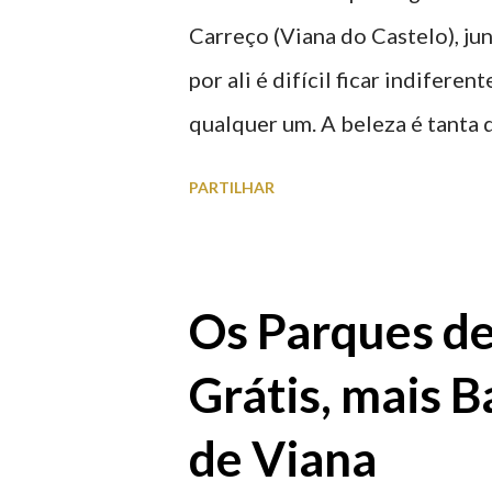
Carreço (Viana do Castelo), ju
por ali é difícil ficar indifere
qualquer um. A beleza é tanta 
para observar os girassóis e a
PARTILHAR
algumas fotografias.
Os Parques d
Grátis, mais B
de Viana