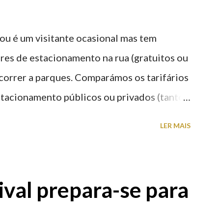
ou é um visitante ocasional mas tem
res de estacionamento na rua (gratuitos ou
recorrer a parques. Comparámos os tarifários
stacionamento públicos ou privados (tanto
s) perto do centro da cidade (entenda-se
LER MAIS
a). Veja na tabela abaixo quais os mais
: O Parque do Gil Eannes e o Parque da
ície os restantes são subterrâneos. O
val prepara-se para
g é grátis de 2ª a 5ª feira a partir das