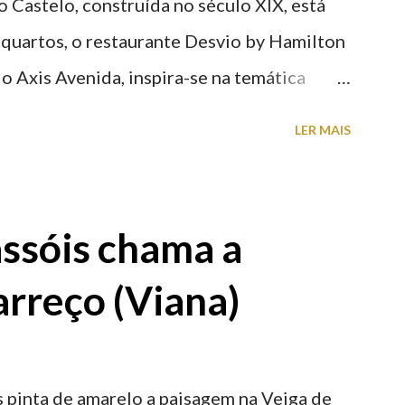
o Castelo, construída no século XIX, está
 quartos, o restaurante Desvio by Hamilton
o Axis Avenida, inspira-se na temática
históricas cedidas pela IP Património que
LER MAIS
ntidade deste emblemático edifício. 📸 3
astelo
ssóis chama a
rreço (Viana)
 pinta de amarelo a paisagem na Veiga de