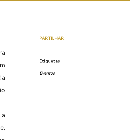
PARTILHAR
ra
Etiquetas
um
Eventos
da
ão
 a
e,
go