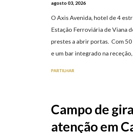
agosto 03, 2026
O Axis Avenida, hotel de 4 estr
Estação Ferroviária de Viana d
prestes a abrir portas. Com 50
e um bar integrado na receção, 
ferroviária, integrando peças 
PARTILHAR
homenageiam a memória e a ide
agosto 2026 | @olharvianadoc
Campo de gira
atenção em Ca