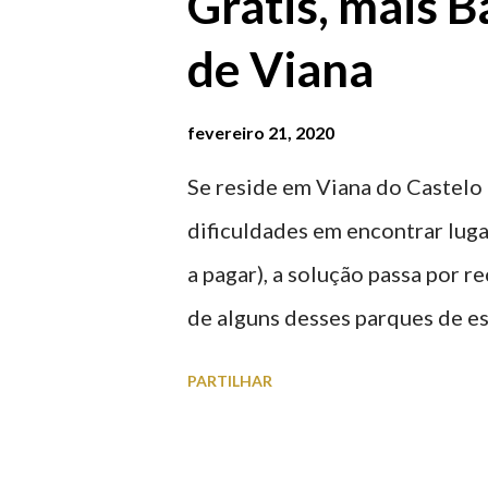
Grátis, mais B
de Viana
fevereiro 21, 2020
Se reside em Viana do Castelo 
dificuldades em encontrar luga
a pagar), a solução passa por 
de alguns desses parques de e
à superfície como subterrâneo
PARTILHAR
por centro, a Praça da Repúblic
baratos e os mais caros. NOTA