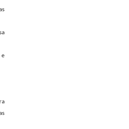
as
sa
 e
ra
as