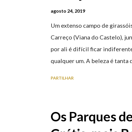
agosto 24, 2019
Um extenso campo de girassóis
Carreço (Viana do Castelo), ju
por ali é difícil ficar indifere
qualquer um. A beleza é tanta 
para observar os girassóis e a
PARTILHAR
algumas fotografias.
Os Parques d