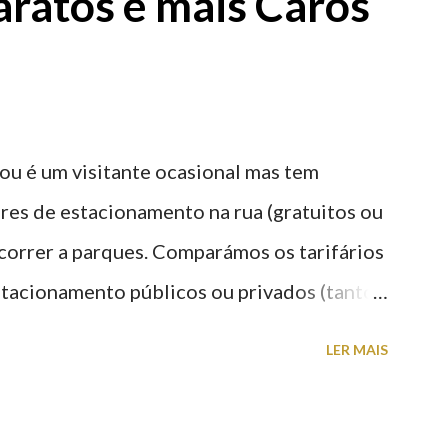
aratos e mais Caros
ou é um visitante ocasional mas tem
res de estacionamento na rua (gratuitos ou
recorrer a parques. Comparámos os tarifários
stacionamento públicos ou privados (tanto
s) perto do centro da cidade (entenda-se
LER MAIS
a). Veja na tabela abaixo quais os mais
: O Parque do Gil Eannes e o Parque da