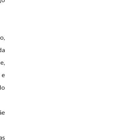
o,
da
e,
 e
do
ãe
as