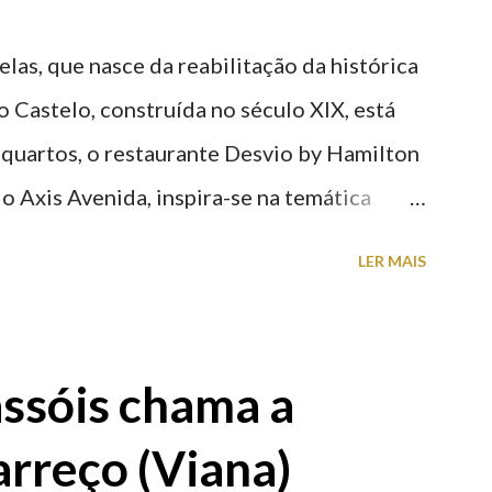
elas, que nasce da reabilitação da histórica
o Castelo, construída no século XIX, está
 quartos, o restaurante Desvio by Hamilton
o Axis Avenida, inspira-se na temática
históricas cedidas pela IP Património que
LER MAIS
ntidade deste emblemático edifício. 📸 3
astelo
ssóis chama a
rreço (Viana)