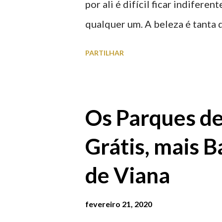
por ali é difícil ficar indifere
qualquer um. A beleza é tanta 
para observar os girassóis e a
PARTILHAR
algumas fotografias.
Os Parques d
Grátis, mais B
de Viana
fevereiro 21, 2020