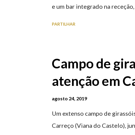
e um bar integrado na receção, 
ferroviária, integrando peças 
PARTILHAR
homenageiam a memória e a ide
agosto 2026 | @olharvianadoc
Campo de gira
atenção em Ca
agosto 24, 2019
Um extenso campo de girassóis
Carreço (Viana do Castelo), ju