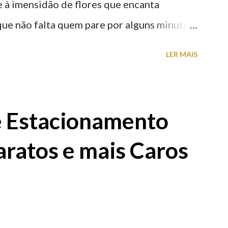
nte à imensidão de flores que encanta
que não falta quem pare por alguns minutos
proveite a paisagem como cenário para tirar
LER MAIS
e Estacionamento
aratos e mais Caros