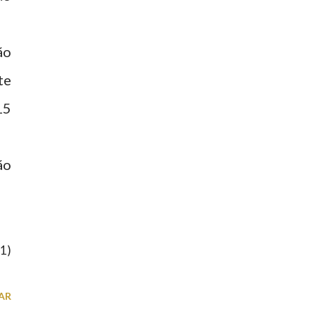
ão
te
15
ão
11)
AR