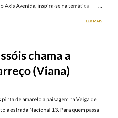
o Axis Avenida, inspira-se na temática
históricas cedidas pela IP Património que
LER MAIS
ntidade deste emblemático edifício. 📸 3
astelo
ssóis chama a
rreço (Viana)
 pinta de amarelo a paisagem na Veiga de
nto à estrada Nacional 13. Para quem passa