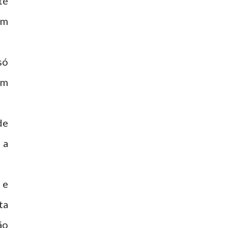
té
um
só
em
de
 a
 e
ta
ão