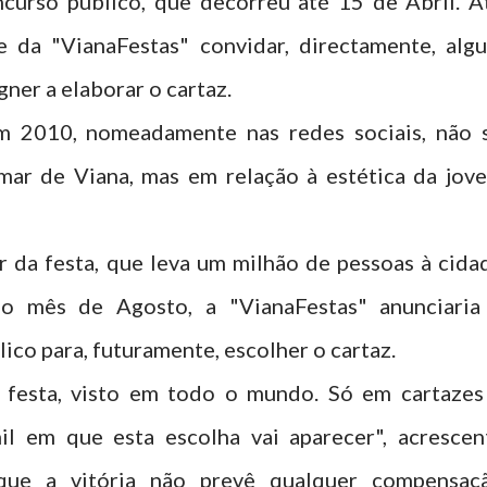
ncurso público, que decorreu até 15 de Abril. A
e da "VianaFestas" convidar, directamente, alg
gner a elaborar o cartaz.
em 2010, nomeadamente nas redes sociais, não 
mar de Viana, mas em relação à estética da jov
r da festa, que leva um milhão de pessoas à cida
do mês de Agosto, a "VianaFestas" anunciaria
ico para, futuramente, escolher o cartaz.
a festa, visto em todo o mundo. Só em cartazes
l em que esta escolha vai aparecer", acrescen
que a vitória não prevê qualquer compensaç