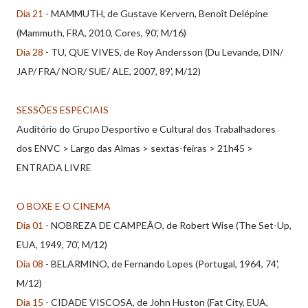
Dia 21
- MAMMUTH, de Gustave Kervern, Benoît Delépine
(Mammuth, FRA, 2010, Cores, 90’, M/16)
Dia 28
- TU, QUE VIVES, de Roy Andersson (Du Levande, DIN/
JAP/ FRA/ NOR/ SUE/ ALE, 2007, 89', M/12)
SESSÕES ESPECIAIS
Auditório do Grupo Desportivo e Cultural dos Trabalhadores
dos ENVC > Largo das Almas > sextas-feiras > 21h45 >
ENTRADA LIVRE
O BOXE E O CINEMA
Dia 01
- NOBREZA DE CAMPEÃO, de Robert Wise (The Set-Up,
EUA, 1949, 70', M/12)
Dia 08
- BELARMINO, de Fernando Lopes (Portugal, 1964, 74',
M/12)
Dia 15
- CIDADE VISCOSA, de John Huston (Fat City, EUA,