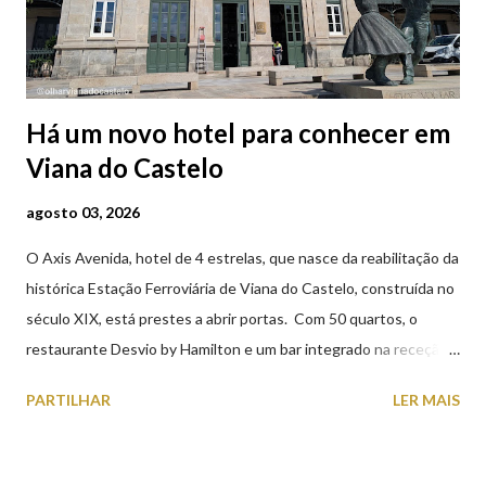
Há um novo hotel para conhecer em
Viana do Castelo
agosto 03, 2026
O Axis Avenida, hotel de 4 estrelas, que nasce da reabilitação da
histórica Estação Ferroviária de Viana do Castelo, construída no
século XIX, está prestes a abrir portas. Com 50 quartos, o
restaurante Desvio by Hamilton e um bar integrado na receção,
o Axis Avenida, inspira-se na temática ferroviária, integrando
PARTILHAR
LER MAIS
peças históricas cedidas pela IP Património que homenageiam a
memória e a identidade deste emblemático edifício. 📸 3 agosto
2026 | @olharvianadocastelo