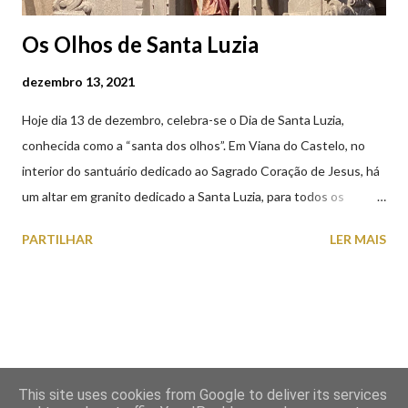
Os Olhos de Santa Luzia
dezembro 13, 2021
Hoje dia 13 de dezembro, celebra-se o Dia de Santa Luzia,
conhecida como a “santa dos olhos”. Em Viana do Castelo, no
interior do santuário dedicado ao Sagrado Coração de Jesus, há
um altar em granito dedicado a Santa Luzia, para todos os
crentes que lhe queiram prestar devoção. Em tempos, existiu
PARTILHAR
LER MAIS
uma capela dedicada a Santa Luzia construída no cimo do monte
com o mesmo nome, que subsistiu até ao ano de 1926, altura em
que foi derrubada para no seu lugar ser construído o templo
dedicado ao Sagrado Coração de Jesus (atualmente Santuário).
A lenda que deu origem à devoção de Santa Luzia como
protetora dos olhos: A história/lenda de Santa Luzia (Luzia de
This site uses cookies from Google to deliver its services
Siracusa) conta que esta jovem italiana venerada pelos católicos,