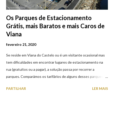
Os Parques de Estacionamento
Grátis, mais Baratos e mais Caros de
Viana
fevereiro 21, 2020
Se reside em Viana do Castelo ou é um visitante ocasional mas
tem dificuldades em encontrar lugares de estacionamento na
rua (gratuitos ou a pagar), a solução passa por recorrer a
parques. Comparámos os tarifários de alguns desses parques de
estacionamento públicos ou privados (tanto à superfície como
PARTILHAR
LER MAIS
subterrâneos) perto do centro da cidade (entenda-se por
centro, a Praça da República). Veja na tabela abaixo quais os mais
baratos e os mais caros. NOTA: O Parque do Gil Eannes e o
Parque da Marina/Cais Viana são à superfície os restantes são