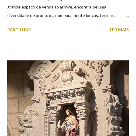
grande espaço de venda ao ar livre, encontra-se uma
diversidade de produtos, nomeadamente louças, tecidos,
roupas, calçado, atoalhados, móveis, vasilhame, ferramentas,
PARTILHAR
LER MAIS
cobres entre muitos outros. Horário de funcionamento | Verão
das 07h00-20h00 / Inverno das 07h00-18h00. Feira Semanal em
Viana do Castelo (2019.10.25) Feira Semanal em Viana do
Castelo (2019.10.25) Feira Semanal em Viana do Castelo
(2019.10.25) Feira Semanal em Viana do Castelo (2019.10.25)
Feira Semanal em Viana do Castelo (2019.10.25) Feira Semanal
em Viana do Castelo (2019.10.25) Feira Semanal em Viana do
Castelo (2019.10.25) Feira Semanal em Viana do Castelo
(2019.10.25)