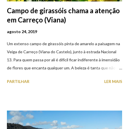
Campo de girassóis chama a atenção
em Carreço (Viana)
agosto 24, 2019
Um extenso campo de girassóis pinta de amarelo a paisagem na
Veiga de Carreço (Viana do Castelo), junto à estrada Nacional
13. Para quem passa por ali é difícil ficar indiferente à imensidão
de flores que encanta qualquer um. A beleza é tanta que não
falta quem pare por alguns minutos para observar os girassóis e
PARTILHAR
LER MAIS
aproveite a paisagem como cenário para tirar algumas
fotografias.