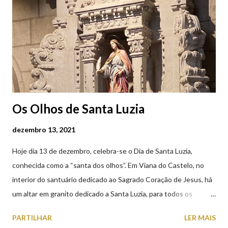
Castelo (2019.10.25) Feira Semanal em Viana do Castelo
(2019.10.25)
Os Olhos de Santa Luzia
dezembro 13, 2021
Hoje dia 13 de dezembro, celebra-se o Dia de Santa Luzia,
conhecida como a “santa dos olhos”. Em Viana do Castelo, no
interior do santuário dedicado ao Sagrado Coração de Jesus, há
um altar em granito dedicado a Santa Luzia, para todos os
crentes que lhe queiram prestar devoção. Em tempos, existiu
PARTILHAR
LER MAIS
uma capela dedicada a Santa Luzia construída no cimo do monte