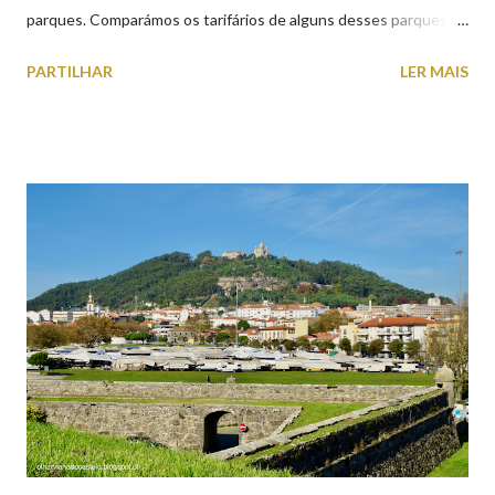
parques. Comparámos os tarifários de alguns desses parques de
estacionamento públicos ou privados (tanto à superfície como
PARTILHAR
LER MAIS
subterrâneos) perto do centro da cidade (entenda-se por
centro, a Praça da República). Veja na tabela abaixo quais os mais
baratos e os mais caros. NOTA: O Parque do Gil Eannes e o
Parque da Marina/Cais Viana são à superfície os restantes são
subterrâneos. O Parque da Estação Viana Shopping é grátis de
2ª a 5ª feira a partir das 20:00 (DIAS ÚTEIS)