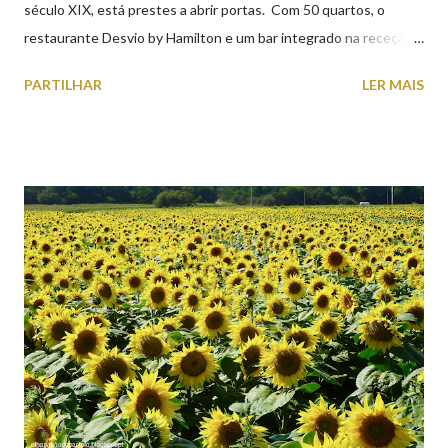
século XIX, está prestes a abrir portas. Com 50 quartos, o
restaurante Desvio by Hamilton e um bar integrado na receção,
o Axis Avenida, inspira-se na temática ferroviária, integrando
PARTILHAR
LER MAIS
peças históricas cedidas pela IP Património que homenageiam a
memória e a identidade deste emblemático edifício. 📸 3 agosto
2026 | @olharvianadocastelo