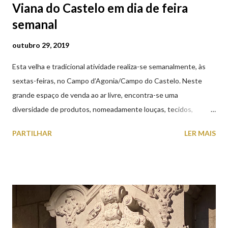
Viana do Castelo em dia de feira
semanal
outubro 29, 2019
Esta velha e tradicional atividade realiza-se semanalmente, às
sextas-feiras, no Campo d’Agonia/Campo do Castelo. Neste
grande espaço de venda ao ar livre, encontra-se uma
diversidade de produtos, nomeadamente louças, tecidos,
roupas, calçado, atoalhados, móveis, vasilhame, ferramentas,
PARTILHAR
LER MAIS
cobres entre muitos outros. Horário de funcionamento | Verão
das 07h00-20h00 / Inverno das 07h00-18h00. Feira Semanal em
Viana do Castelo (2019.10.25) Feira Semanal em Viana do
Castelo (2019.10.25) Feira Semanal em Viana do Castelo
(2019.10.25) Feira Semanal em Viana do Castelo (2019.10.25)
Feira Semanal em Viana do Castelo (2019.10.25) Feira Semanal
em Viana do Castelo (2019.10.25) Feira Semanal em Viana do