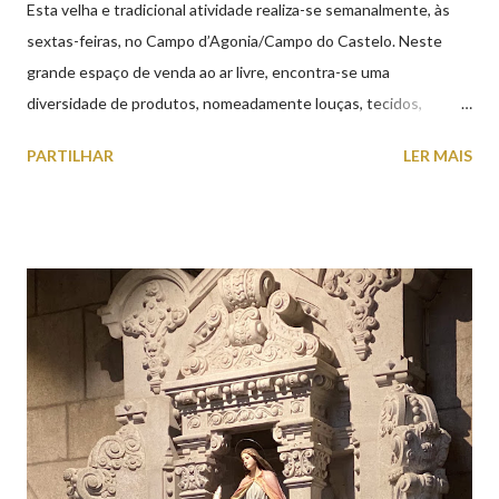
Esta velha e tradicional atividade realiza-se semanalmente, às
sextas-feiras, no Campo d’Agonia/Campo do Castelo. Neste
grande espaço de venda ao ar livre, encontra-se uma
diversidade de produtos, nomeadamente louças, tecidos,
roupas, calçado, atoalhados, móveis, vasilhame, ferramentas,
PARTILHAR
LER MAIS
cobres entre muitos outros. Horário de funcionamento | Verão
das 07h00-20h00 / Inverno das 07h00-18h00. Feira Semanal em
Viana do Castelo (2019.10.25) Feira Semanal em Viana do
Castelo (2019.10.25) Feira Semanal em Viana do Castelo
(2019.10.25) Feira Semanal em Viana do Castelo (2019.10.25)
Feira Semanal em Viana do Castelo (2019.10.25) Feira Semanal
em Viana do Castelo (2019.10.25) Feira Semanal em Viana do
Castelo (2019.10.25) Feira Semanal em Viana do Castelo
(2019.10.25)