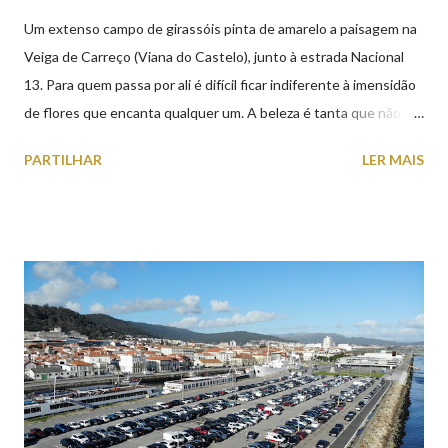
Um extenso campo de girassóis pinta de amarelo a paisagem na
Veiga de Carreço (Viana do Castelo), junto à estrada Nacional
13. Para quem passa por ali é difícil ficar indiferente à imensidão
de flores que encanta qualquer um. A beleza é tanta que não
falta quem pare por alguns minutos para observar os girassóis e
PARTILHAR
LER MAIS
aproveite a paisagem como cenário para tirar algumas
fotografias.