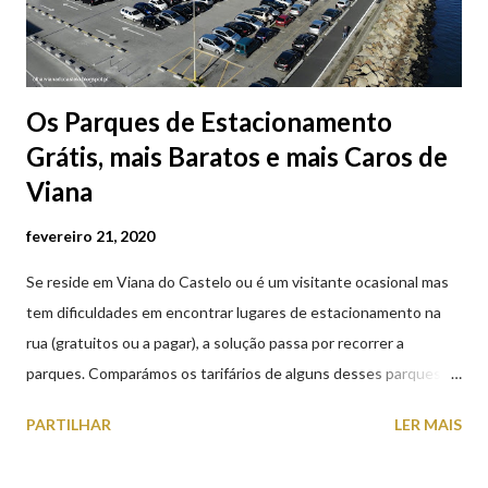
Os Parques de Estacionamento
Grátis, mais Baratos e mais Caros de
Viana
fevereiro 21, 2020
Se reside em Viana do Castelo ou é um visitante ocasional mas
tem dificuldades em encontrar lugares de estacionamento na
rua (gratuitos ou a pagar), a solução passa por recorrer a
parques. Comparámos os tarifários de alguns desses parques de
estacionamento públicos ou privados (tanto à superfície como
PARTILHAR
LER MAIS
subterrâneos) perto do centro da cidade (entenda-se por
centro, a Praça da República). Veja na tabela abaixo quais os mais