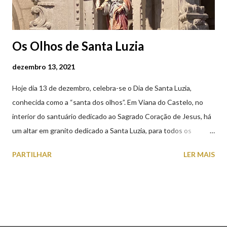
Os Olhos de Santa Luzia
dezembro 13, 2021
Hoje dia 13 de dezembro, celebra-se o Dia de Santa Luzia,
conhecida como a “santa dos olhos”. Em Viana do Castelo, no
interior do santuário dedicado ao Sagrado Coração de Jesus, há
um altar em granito dedicado a Santa Luzia, para todos os
crentes que lhe queiram prestar devoção. Em tempos, existiu
PARTILHAR
LER MAIS
uma capela dedicada a Santa Luzia construída no cimo do monte
com o mesmo nome, que subsistiu até ao ano de 1926, altura em
que foi derrubada para no seu lugar ser construído o templo
dedicado ao Sagrado Coração de Jesus (atualmente Santuário).
A lenda que deu origem à devoção de Santa Luzia como