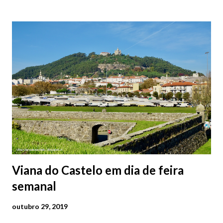
baratos e os mais caros. NOTA: O Parque do Gil Eannes e o
Parque da Marina/Cais Viana são à superfície os restantes são
subterrâneos. O Parque da Estação Viana Shopping é grátis de
2ª a 5ª feira a partir das 20:00 (DIAS ÚTEIS)
Viana do Castelo em dia de feira
semanal
outubro 29, 2019