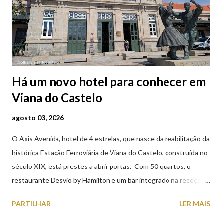
Há um novo hotel para conhecer em
Viana do Castelo
agosto 03, 2026
O Axis Avenida, hotel de 4 estrelas, que nasce da reabilitação da
histórica Estação Ferroviária de Viana do Castelo, construída no
século XIX, está prestes a abrir portas. Com 50 quartos, o
restaurante Desvio by Hamilton e um bar integrado na receção,
o Axis Avenida, inspira-se na temática ferroviária, integrando
PARTILHAR
LER MAIS
peças históricas cedidas pela IP Património que homenageiam a
memória e a identidade deste emblemático edifício. 📸 3 agosto