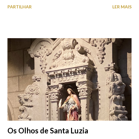
roupas, calçado, atoalhados, móveis, vasilhame, ferramentas,
PARTILHAR
LER MAIS
cobres entre muitos outros. Horário de funcionamento | Verão
das 07h00-20h00 / Inverno das 07h00-18h00. Feira Semanal em
Viana do Castelo (2019.10.25) Feira Semanal em Viana do
Castelo (2019.10.25) Feira Semanal em Viana do Castelo
(2019.10.25) Feira Semanal em Viana do Castelo (2019.10.25)
Feira Semanal em Viana do Castelo (2019.10.25) Feira Semanal
em Viana do Castelo (2019.10.25) Feira Semanal em Viana do
Castelo (2019.10.25) Feira Semanal em Viana do Castelo
(2019.10.25)
Os Olhos de Santa Luzia