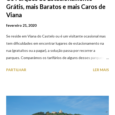
Grátis, mais Baratos e mais Caros de
Viana
fevereiro 21, 2020
Se reside em Viana do Castelo ou é um visitante ocasional mas
tem dificuldades em encontrar lugares de estacionamento na
rua (gratuitos ou a pagar), a solução passa por recorrer a
parques. Comparámos os tarifários de alguns desses parques de
estacionamento públicos ou privados (tanto à superfície como
PARTILHAR
LER MAIS
subterrâneos) perto do centro da cidade (entenda-se por
centro, a Praça da República). Veja na tabela abaixo quais os mais
baratos e os mais caros. NOTA: O Parque do Gil Eannes e o
Parque da Marina/Cais Viana são à superfície os restantes são
subterrâneos. O Parque da Estação Viana Shopping é grátis de
2ª a 5ª feira a partir das 20:00 (DIAS ÚTEIS)