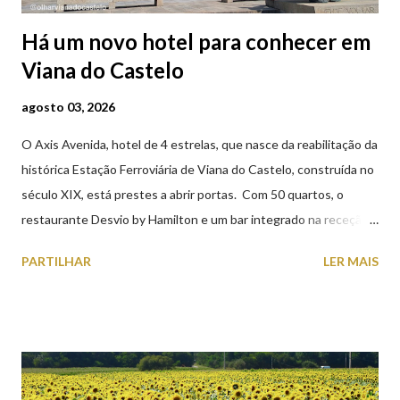
Há um novo hotel para conhecer em
Viana do Castelo
agosto 03, 2026
O Axis Avenida, hotel de 4 estrelas, que nasce da reabilitação da
histórica Estação Ferroviária de Viana do Castelo, construída no
século XIX, está prestes a abrir portas. Com 50 quartos, o
restaurante Desvio by Hamilton e um bar integrado na receção,
o Axis Avenida, inspira-se na temática ferroviária, integrando
PARTILHAR
LER MAIS
peças históricas cedidas pela IP Património que homenageiam a
memória e a identidade deste emblemático edifício. 📸 3 agosto
2026 | @olharvianadocastelo