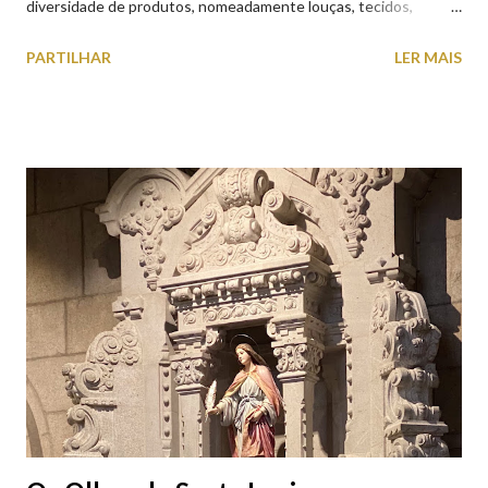
diversidade de produtos, nomeadamente louças, tecidos,
roupas, calçado, atoalhados, móveis, vasilhame, ferramentas,
PARTILHAR
LER MAIS
cobres entre muitos outros. Horário de funcionamento | Verão
das 07h00-20h00 / Inverno das 07h00-18h00. Feira Semanal em
Viana do Castelo (2019.10.25) Feira Semanal em Viana do
Castelo (2019.10.25) Feira Semanal em Viana do Castelo
(2019.10.25) Feira Semanal em Viana do Castelo (2019.10.25)
Feira Semanal em Viana do Castelo (2019.10.25) Feira Semanal
em Viana do Castelo (2019.10.25) Feira Semanal em Viana do
Castelo (2019.10.25) Feira Semanal em Viana do Castelo
(2019.10.25)