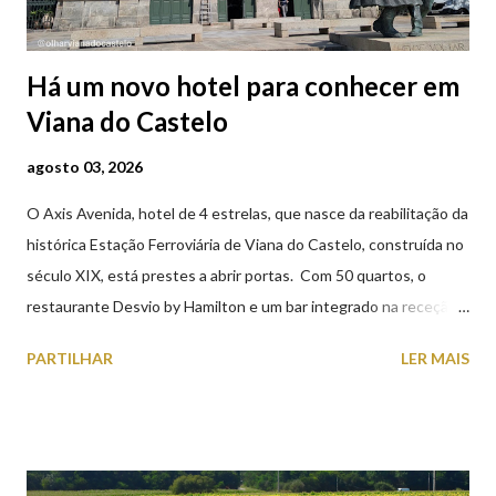
Há um novo hotel para conhecer em
Viana do Castelo
agosto 03, 2026
O Axis Avenida, hotel de 4 estrelas, que nasce da reabilitação da
histórica Estação Ferroviária de Viana do Castelo, construída no
século XIX, está prestes a abrir portas. Com 50 quartos, o
restaurante Desvio by Hamilton e um bar integrado na receção,
o Axis Avenida, inspira-se na temática ferroviária, integrando
PARTILHAR
LER MAIS
peças históricas cedidas pela IP Património que homenageiam a
memória e a identidade deste emblemático edifício. 📸 3 agosto
2026 | @olharvianadocastelo