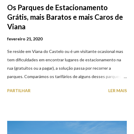
Os Parques de Estacionamento
Grátis, mais Baratos e mais Caros de
Viana
fevereiro 21, 2020
Se reside em Viana do Castelo ou é um visitante ocasional mas
tem dificuldades em encontrar lugares de estacionamento na
rua (gratuitos ou a pagar), a solução passa por recorrer a
parques. Comparámos os tarifários de alguns desses parques de
estacionamento públicos ou privados (tanto à superfície como
PARTILHAR
LER MAIS
subterrâneos) perto do centro da cidade (entenda-se por
centro, a Praça da República). Veja na tabela abaixo quais os mais
baratos e os mais caros. NOTA: O Parque do Gil Eannes e o
Parque da Marina/Cais Viana são à superfície os restantes são
subterrâneos. O Parque da Estação Viana Shopping é grátis de