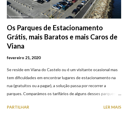
Os Parques de Estacionamento
Grátis, mais Baratos e mais Caros de
Viana
fevereiro 21, 2020
Se reside em Viana do Castelo ou é um visitante ocasional mas
tem dificuldades em encontrar lugares de estacionamento na
rua (gratuitos ou a pagar), a solução passa por recorrer a
parques. Comparámos os tarifários de alguns desses parques de
estacionamento públicos ou privados (tanto à superfície como
PARTILHAR
LER MAIS
subterrâneos) perto do centro da cidade (entenda-se por
centro, a Praça da República). Veja na tabela abaixo quais os mais
baratos e os mais caros. NOTA: O Parque do Gil Eannes e o