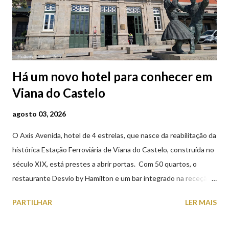
Há um novo hotel para conhecer em
Viana do Castelo
agosto 03, 2026
O Axis Avenida, hotel de 4 estrelas, que nasce da reabilitação da
histórica Estação Ferroviária de Viana do Castelo, construída no
século XIX, está prestes a abrir portas. Com 50 quartos, o
restaurante Desvio by Hamilton e um bar integrado na receção,
o Axis Avenida, inspira-se na temática ferroviária, integrando
PARTILHAR
LER MAIS
peças históricas cedidas pela IP Património que homenageiam a
memória e a identidade deste emblemático edifício. 📸 3 agosto