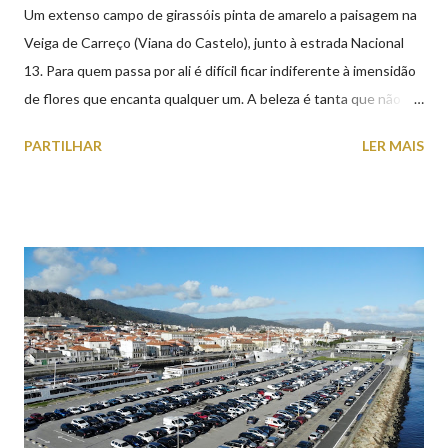
Um extenso campo de girassóis pinta de amarelo a paisagem na
Veiga de Carreço (Viana do Castelo), junto à estrada Nacional
13. Para quem passa por ali é difícil ficar indiferente à imensidão
de flores que encanta qualquer um. A beleza é tanta que não
falta quem pare por alguns minutos para observar os girassóis e
PARTILHAR
LER MAIS
aproveite a paisagem como cenário para tirar algumas
fotografias.