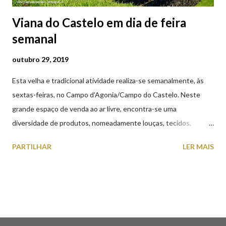
Viana do Castelo em dia de feira
semanal
outubro 29, 2019
Esta velha e tradicional atividade realiza-se semanalmente, às
sextas-feiras, no Campo d’Agonia/Campo do Castelo. Neste
grande espaço de venda ao ar livre, encontra-se uma
diversidade de produtos, nomeadamente louças, tecidos,
roupas, calçado, atoalhados, móveis, vasilhame, ferramentas,
PARTILHAR
LER MAIS
cobres entre muitos outros. Horário de funcionamento | Verão
das 07h00-20h00 / Inverno das 07h00-18h00. Feira Semanal em
Viana do Castelo (2019.10.25) Feira Semanal em Viana do
Castelo (2019.10.25) Feira Semanal em Viana do Castelo
(2019.10.25) Feira Semanal em Viana do Castelo (2019.10.25)
Feira Semanal em Viana do Castelo (2019.10.25) Feira Semanal