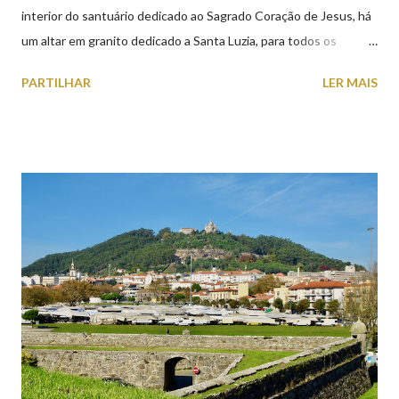
interior do santuário dedicado ao Sagrado Coração de Jesus, há
um altar em granito dedicado a Santa Luzia, para todos os
crentes que lhe queiram prestar devoção. Em tempos, existiu
PARTILHAR
LER MAIS
uma capela dedicada a Santa Luzia construída no cimo do monte
com o mesmo nome, que subsistiu até ao ano de 1926, altura em
que foi derrubada para no seu lugar ser construído o templo
dedicado ao Sagrado Coração de Jesus (atualmente Santuário).
A lenda que deu origem à devoção de Santa Luzia como
protetora dos olhos: A história/lenda de Santa Luzia (Luzia de
Siracusa) conta que esta jovem italiana venerada pelos católicos,
sofreu perseguições por ser cristã. De acordo com a lenda,
preferiu que lhe arrancassem os olhos a renegar a fé em Cristo.
Conta-se que os olhos de Santa Luzia teriam sido arrancados
por um soldado a mando do imperador romano, e entregues num
prato à jovem. No mesmo instant...