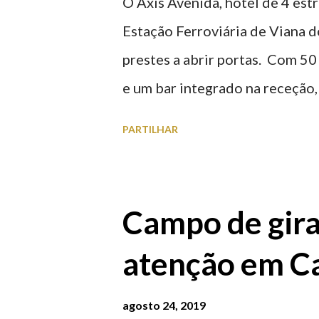
O Axis Avenida, hotel de 4 estr
Estação Ferroviária de Viana d
prestes a abrir portas. Com 50
e um bar integrado na receção, 
ferroviária, integrando peças 
PARTILHAR
homenageiam a memória e a ide
agosto 2026 | @olharvianadoc
Campo de gira
atenção em Ca
agosto 24, 2019