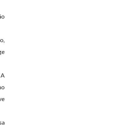
ão
o,
ge
 A
no
ve
sa