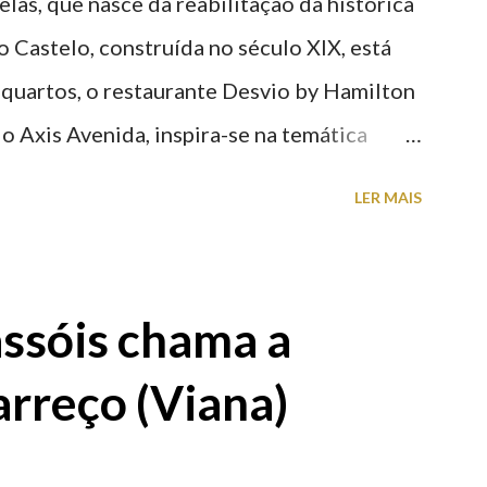
elas, que nasce da reabilitação da histórica
o Castelo, construída no século XIX, está
 quartos, o restaurante Desvio by Hamilton
o Axis Avenida, inspira-se na temática
históricas cedidas pela IP Património que
LER MAIS
ntidade deste emblemático edifício. 📸 3
astelo
ssóis chama a
rreço (Viana)