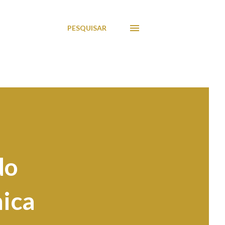
PESQUISAR
do
mica