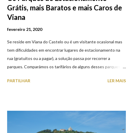
Grátis, mais Baratos e mais Caros de
Viana
fevereiro 21, 2020
Se reside em Viana do Castelo ou é um visitante ocasional mas
tem dificuldades em encontrar lugares de estacionamento na
rua (gratuitos ou a pagar), a solução passa por recorrer a
parques. Comparámos os tarifários de alguns desses parques de
estacionamento públicos ou privados (tanto à superfície como
PARTILHAR
LER MAIS
subterrâneos) perto do centro da cidade (entenda-se por
centro, a Praça da República). Veja na tabela abaixo quais os mais
baratos e os mais caros. NOTA: O Parque do Gil Eannes e o
Parque da Marina/Cais Viana são à superfície os restantes são
subterrâneos. O Parque da Estação Viana Shopping é grátis de
2ª a 5ª feira a partir das 20:00 (DIAS ÚTEIS)