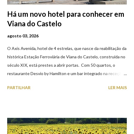
Há um novo hotel para conhecer em
Viana do Castelo
agosto 03, 2026
O Axis Avenida, hotel de 4 estrelas, que nasce da reabilitação da
histórica Estação Ferroviária de Viana do Castelo, construída no
século XIX, está prestes a abrir portas. Com 50 quartos, o
restaurante Desvio by Hamilton e um bar integrado na receção,
o Axis Avenida, inspira-se na temática ferroviária, integrando
PARTILHAR
LER MAIS
peças históricas cedidas pela IP Património que homenageiam a
memória e a identidade deste emblemático edifício. 📸 3 agosto
2026 | @olharvianadocastelo