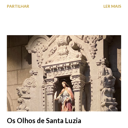
roupas, calçado, atoalhados, móveis, vasilhame, ferramentas,
PARTILHAR
LER MAIS
cobres entre muitos outros. Horário de funcionamento | Verão
das 07h00-20h00 / Inverno das 07h00-18h00. Feira Semanal em
Viana do Castelo (2019.10.25) Feira Semanal em Viana do
Castelo (2019.10.25) Feira Semanal em Viana do Castelo
(2019.10.25) Feira Semanal em Viana do Castelo (2019.10.25)
Feira Semanal em Viana do Castelo (2019.10.25) Feira Semanal
em Viana do Castelo (2019.10.25) Feira Semanal em Viana do
Castelo (2019.10.25) Feira Semanal em Viana do Castelo
(2019.10.25)
Os Olhos de Santa Luzia