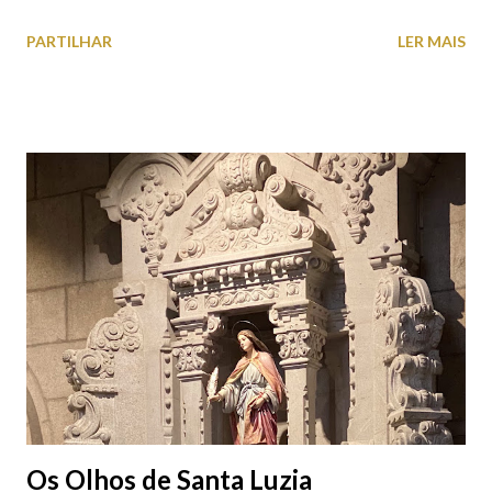
roupas, calçado, atoalhados, móveis, vasilhame, ferramentas,
PARTILHAR
LER MAIS
cobres entre muitos outros. Horário de funcionamento | Verão
das 07h00-20h00 / Inverno das 07h00-18h00. Feira Semanal em
Viana do Castelo (2019.10.25) Feira Semanal em Viana do
Castelo (2019.10.25) Feira Semanal em Viana do Castelo
(2019.10.25) Feira Semanal em Viana do Castelo (2019.10.25)
Feira Semanal em Viana do Castelo (2019.10.25) Feira Semanal
em Viana do Castelo (2019.10.25) Feira Semanal em Viana do
Castelo (2019.10.25) Feira Semanal em Viana do Castelo
(2019.10.25)
Os Olhos de Santa Luzia