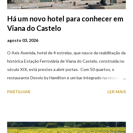
Há um novo hotel para conhecer em
Viana do Castelo
agosto 03, 2026
O Axis Avenida, hotel de 4 estrelas, que nasce da reabilitação da
histórica Estação Ferroviária de Viana do Castelo, construída no
século XIX, está prestes a abrir portas. Com 50 quartos, o
restaurante Desvio by Hamilton e um bar integrado na receção,
o Axis Avenida, inspira-se na temática ferroviária, integrando
PARTILHAR
LER MAIS
peças históricas cedidas pela IP Património que homenageiam a
memória e a identidade deste emblemático edifício. 📸 3 agosto
2026 | @olharvianadocastelo