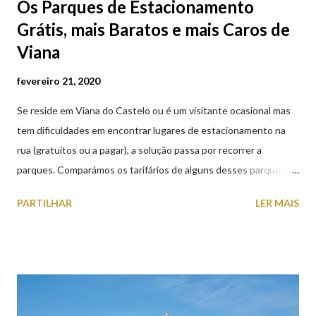
Os Parques de Estacionamento
Grátis, mais Baratos e mais Caros de
Viana
fevereiro 21, 2020
Se reside em Viana do Castelo ou é um visitante ocasional mas
tem dificuldades em encontrar lugares de estacionamento na
rua (gratuitos ou a pagar), a solução passa por recorrer a
parques. Comparámos os tarifários de alguns desses parques de
estacionamento públicos ou privados (tanto à superfície como
PARTILHAR
LER MAIS
subterrâneos) perto do centro da cidade (entenda-se por
centro, a Praça da República). Veja na tabela abaixo quais os mais
baratos e os mais caros. NOTA: O Parque do Gil Eannes e o
Parque da Marina/Cais Viana são à superfície os restantes são
subterrâneos. O Parque da Estação Viana Shopping é grátis de
2ª a 5ª feira a partir das 20:00 (DIAS ÚTEIS)