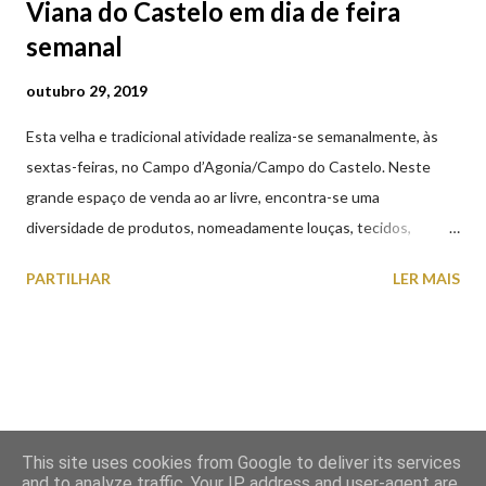
Viana do Castelo em dia de feira
semanal
outubro 29, 2019
Esta velha e tradicional atividade realiza-se semanalmente, às
sextas-feiras, no Campo d’Agonia/Campo do Castelo. Neste
grande espaço de venda ao ar livre, encontra-se uma
diversidade de produtos, nomeadamente louças, tecidos,
roupas, calçado, atoalhados, móveis, vasilhame, ferramentas,
PARTILHAR
LER MAIS
cobres entre muitos outros. Horário de funcionamento | Verão
das 07h00-20h00 / Inverno das 07h00-18h00. Feira Semanal em
Viana do Castelo (2019.10.25) Feira Semanal em Viana do
Castelo (2019.10.25) Feira Semanal em Viana do Castelo
(2019.10.25) Feira Semanal em Viana do Castelo (2019.10.25)
Feira Semanal em Viana do Castelo (2019.10.25) Feira Semanal
This site uses cookies from Google to deliver its services
em Viana do Castelo (2019.10.25) Feira Semanal em Viana do
and to analyze traffic. Your IP address and user-agent are