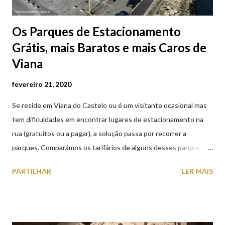
Os Parques de Estacionamento
Grátis, mais Baratos e mais Caros de
Viana
fevereiro 21, 2020
Se reside em Viana do Castelo ou é um visitante ocasional mas
tem dificuldades em encontrar lugares de estacionamento na
rua (gratuitos ou a pagar), a solução passa por recorrer a
parques. Comparámos os tarifários de alguns desses parques de
estacionamento públicos ou privados (tanto à superfície como
PARTILHAR
LER MAIS
subterrâneos) perto do centro da cidade (entenda-se por
centro, a Praça da República). Veja na tabela abaixo quais os mais
baratos e os mais caros. NOTA: O Parque do Gil Eannes e o
Parque da Marina/Cais Viana são à superfície os restantes são