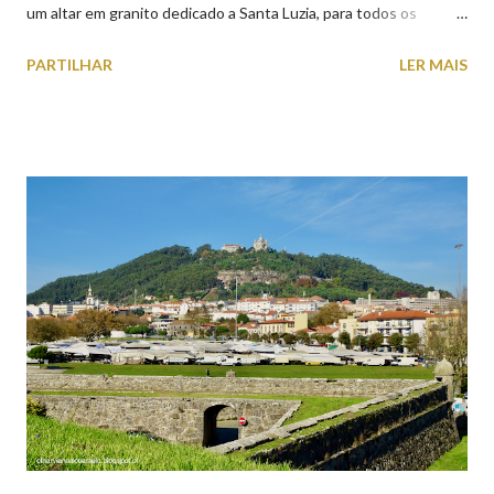
um altar em granito dedicado a Santa Luzia, para todos os
crentes que lhe queiram prestar devoção. Em tempos, existiu
PARTILHAR
LER MAIS
uma capela dedicada a Santa Luzia construída no cimo do monte
com o mesmo nome, que subsistiu até ao ano de 1926, altura em
que foi derrubada para no seu lugar ser construído o templo
dedicado ao Sagrado Coração de Jesus (atualmente Santuário).
A lenda que deu origem à devoção de Santa Luzia como
protetora dos olhos: A história/lenda de Santa Luzia (Luzia de
Siracusa) conta que esta jovem italiana venerada pelos católicos,
sofreu perseguições por ser cristã. De acordo com a lenda,
preferiu que lhe arrancassem os olhos a renegar a fé em Cristo.
Conta-se que os olhos de Santa Luzia teriam sido arrancados
por um soldado a mando do imperador romano, e entregues num
prato à jovem. No mesmo instant...