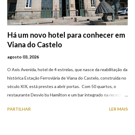
Há um novo hotel para conhecer em
Viana do Castelo
agosto 03, 2026
O Axis Avenida, hotel de 4 estrelas, que nasce da reabilitação da
histórica Estação Ferroviária de Viana do Castelo, construída no
século XIX, está prestes a abrir portas. Com 50 quartos, o
restaurante Desvio by Hamilton e um bar integrado na receção,
o Axis Avenida, inspira-se na temática ferroviária, integrando
PARTILHAR
LER MAIS
peças históricas cedidas pela IP Património que homenageiam a
memória e a identidade deste emblemático edifício. 📸 3 agosto
2026 | @olharvianadocastelo