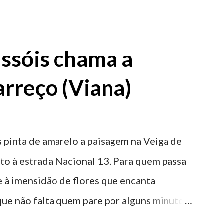
ntidade deste emblemático edifício. 📸 3
astelo
ssóis chama a
rreço (Viana)
 pinta de amarelo a paisagem na Veiga de
nto à estrada Nacional 13. Para quem passa
nte à imensidão de flores que encanta
que não falta quem pare por alguns minutos
proveite a paisagem como cenário para tirar