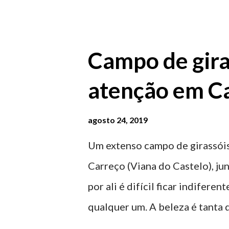
homenageiam a memória e a ide
agosto 2026 | @olharvianadoc
Campo de gira
atenção em Ca
agosto 24, 2019
Um extenso campo de girassóis
Carreço (Viana do Castelo), ju
por ali é difícil ficar indifere
qualquer um. A beleza é tanta 
para observar os girassóis e a