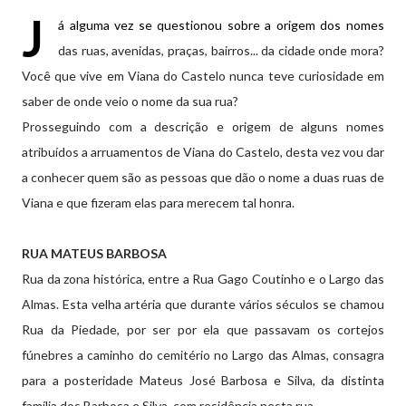
J
á alguma vez se questionou sobre a origem dos nomes
das ruas, avenidas, praças, bairros... da cidade onde mora?
Você que vive em Viana do Castelo nunca teve curiosidade em
saber de onde veio o nome da sua rua?
Prosseguindo com a descrição e origem de alguns nomes
atribuídos a arruamentos de Viana do Castelo, desta vez vou dar
a conhecer quem são as pessoas que dão o nome a duas ruas de
Viana e que fizeram elas para merecem tal honra.
RUA MATEUS BARBOSA
Rua da zona histórica, entre a Rua Gago Coutinho e o Largo das
Almas. Esta velha artéria que durante vários séculos se chamou
Rua da Piedade, por ser por ela que passavam os cortejos
fúnebres a caminho do cemitério no Largo das Almas, consagra
para a posteridade Mateus José Barbosa e Silva, da distinta
família dos Barbosa e Silva, com residência nesta rua.