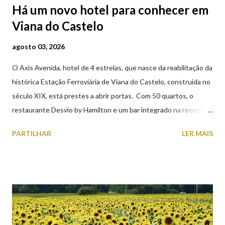
Há um novo hotel para conhecer em
Viana do Castelo
agosto 03, 2026
O Axis Avenida, hotel de 4 estrelas, que nasce da reabilitação da
histórica Estação Ferroviária de Viana do Castelo, construída no
século XIX, está prestes a abrir portas. Com 50 quartos, o
restaurante Desvio by Hamilton e um bar integrado na receção,
o Axis Avenida, inspira-se na temática ferroviária, integrando
PARTILHAR
LER MAIS
peças históricas cedidas pela IP Património que homenageiam a
memória e a identidade deste emblemático edifício. 📸 3 agosto
2026 | @olharvianadocastelo