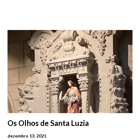
cobres entre muitos outros. Horário de funcionamento | Verão
das 07h00-20h00 / Inverno das 07h00-18h00. Feira Semanal em
Viana do Castelo (2019.10.25) Feira Semanal em Viana do
Castelo (2019.10.25) Feira Semanal em Viana do Castelo
(2019.10.25) Feira Semanal em Viana do Castelo (2019.10.25)
Feira Semanal em Viana do Castelo (2019.10.25) Feira Semanal
em Viana do Castelo (2019.10.25) Feira Semanal em Viana do
Castelo (2019.10.25) Feira Semanal em Viana do Castelo
(2019.10.25)
Os Olhos de Santa Luzia
dezembro 13, 2021