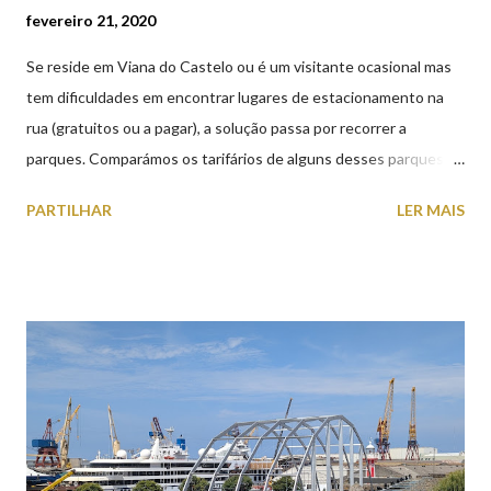
fevereiro 21, 2020
Se reside em Viana do Castelo ou é um visitante ocasional mas
tem dificuldades em encontrar lugares de estacionamento na
rua (gratuitos ou a pagar), a solução passa por recorrer a
parques. Comparámos os tarifários de alguns desses parques de
estacionamento públicos ou privados (tanto à superfície como
PARTILHAR
LER MAIS
subterrâneos) perto do centro da cidade (entenda-se por
centro, a Praça da República). Veja na tabela abaixo quais os mais
baratos e os mais caros. NOTA: O Parque do Gil Eannes e o
Parque da Marina/Cais Viana são à superfície os restantes são
subterrâneos. O Parque da Estação Viana Shopping é grátis de
2ª a 5ª feira a partir das 20:00 (DIAS ÚTEIS)