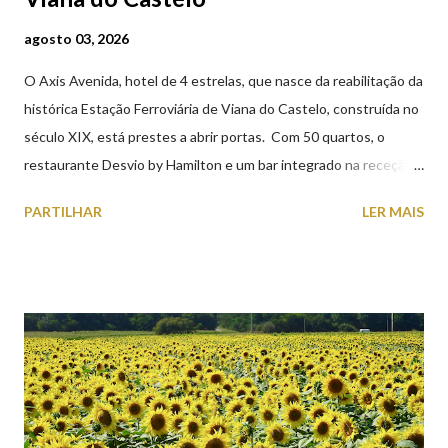
agosto 03, 2026
O Axis Avenida, hotel de 4 estrelas, que nasce da reabilitação da
histórica Estação Ferroviária de Viana do Castelo, construída no
século XIX, está prestes a abrir portas. Com 50 quartos, o
restaurante Desvio by Hamilton e um bar integrado na receção,
o Axis Avenida, inspira-se na temática ferroviária, integrando
PARTILHAR
LER MAIS
peças históricas cedidas pela IP Património que homenageiam a
memória e a identidade deste emblemático edifício. 📸 3 agosto
2026 | @olharvianadocastelo