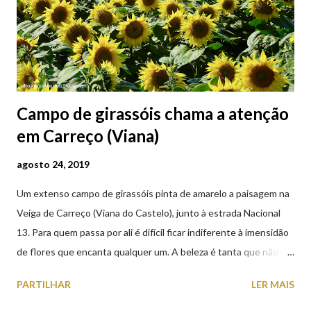
Campo de girassóis chama a atenção
em Carreço (Viana)
agosto 24, 2019
Um extenso campo de girassóis pinta de amarelo a paisagem na
Veiga de Carreço (Viana do Castelo), junto à estrada Nacional
13. Para quem passa por ali é difícil ficar indiferente à imensidão
de flores que encanta qualquer um. A beleza é tanta que não
falta quem pare por alguns minutos para observar os girassóis e
PARTILHAR
LER MAIS
aproveite a paisagem como cenário para tirar algumas
fotografias.