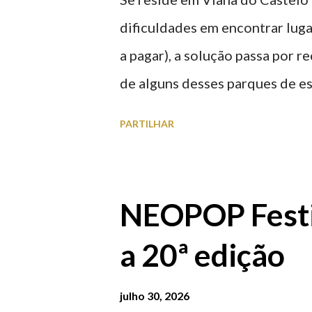
dificuldades em encontrar luga
a pagar), a solução passa por 
de alguns desses parques de e
à superfície como subterrâneo
PARTILHAR
por centro, a Praça da Repúblic
baratos e os mais caros. NOTA
Marina/Cais Viana são à superf
NEOPOP Festi
Parque da Estação Viana Shoppin
a 20ª edição
20:00 (DIAS ÚTEIS)
julho 30, 2026