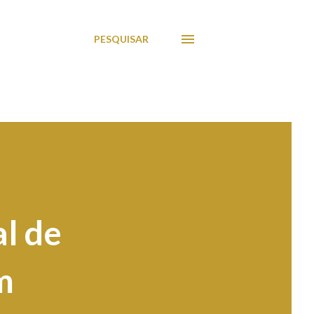
PESQUISAR
l de
m