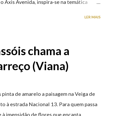
o Axis Avenida, inspira-se na temática
históricas cedidas pela IP Património que
LER MAIS
ntidade deste emblemático edifício. 📸 3
astelo
ssóis chama a
rreço (Viana)
 pinta de amarelo a paisagem na Veiga de
nto à estrada Nacional 13. Para quem passa
nte à imensidão de flores que encanta