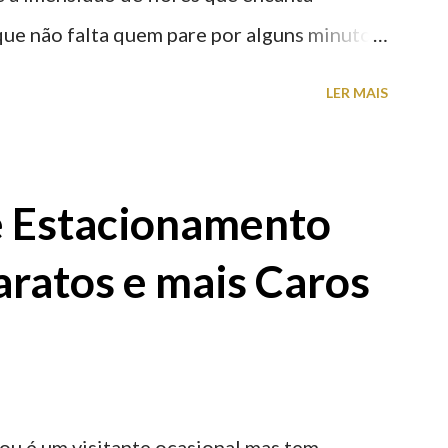
que não falta quem pare por alguns minutos
proveite a paisagem como cenário para tirar
LER MAIS
e Estacionamento
aratos e mais Caros
ou é um visitante ocasional mas tem