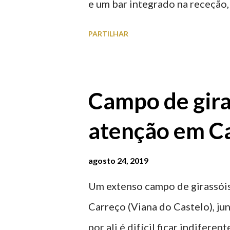
e um bar integrado na receção, 
ferroviária, integrando peças 
PARTILHAR
homenageiam a memória e a ide
agosto 2026 | @olharvianadoc
Campo de gira
atenção em Ca
agosto 24, 2019
Um extenso campo de girassóis
Carreço (Viana do Castelo), ju
por ali é difícil ficar indifere