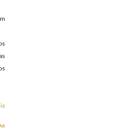
em
os
as
os
is
AR