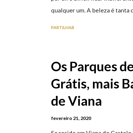
qualquer um. A beleza é tanta 
para observar os girassóis e a
PARTILHAR
algumas fotografias.
Os Parques d
Grátis, mais B
de Viana
fevereiro 21, 2020
Se reside em Viana do Castelo 