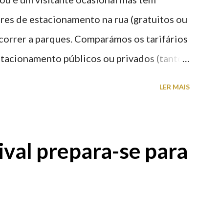
res de estacionamento na rua (gratuitos ou
recorrer a parques. Comparámos os tarifários
stacionamento públicos ou privados (tanto
s) perto do centro da cidade (entenda-se
LER MAIS
a). Veja na tabela abaixo quais os mais
: O Parque do Gil Eannes e o Parque da
ície os restantes são subterrâneos. O
val prepara-se para
g é grátis de 2ª a 5ª feira a partir das