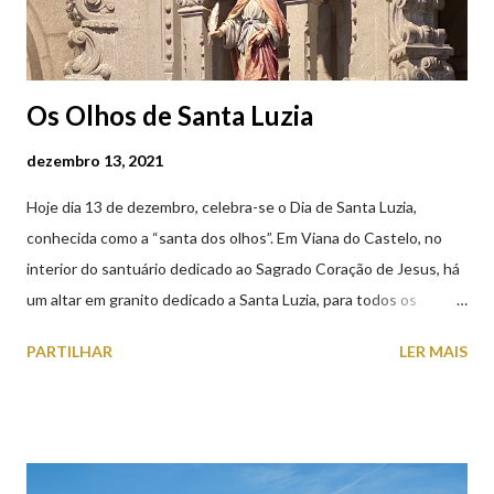
Os Olhos de Santa Luzia
dezembro 13, 2021
Hoje dia 13 de dezembro, celebra-se o Dia de Santa Luzia,
conhecida como a “santa dos olhos”. Em Viana do Castelo, no
interior do santuário dedicado ao Sagrado Coração de Jesus, há
um altar em granito dedicado a Santa Luzia, para todos os
crentes que lhe queiram prestar devoção. Em tempos, existiu
PARTILHAR
LER MAIS
uma capela dedicada a Santa Luzia construída no cimo do monte
com o mesmo nome, que subsistiu até ao ano de 1926, altura em
que foi derrubada para no seu lugar ser construído o templo
dedicado ao Sagrado Coração de Jesus (atualmente Santuário).
A lenda que deu origem à devoção de Santa Luzia como