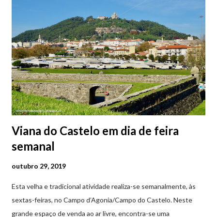
protetora dos olhos: A história/lenda de Santa Luzia (Luzia de
Siracusa) conta que esta jovem italiana venerada pelos católicos,
sofreu perseguições por ser cristã. De acordo com a lenda,
preferiu que lhe arrancassem os olhos a renegar a fé em Cristo.
Conta-se que os olhos de Santa Luzia teriam sido arrancados
por um soldado a mando do imperador romano, e entregues num
prato à jovem. No mesmo instant...
Viana do Castelo em dia de feira
semanal
outubro 29, 2019
Esta velha e tradicional atividade realiza-se semanalmente, às
sextas-feiras, no Campo d’Agonia/Campo do Castelo. Neste
grande espaço de venda ao ar livre, encontra-se uma