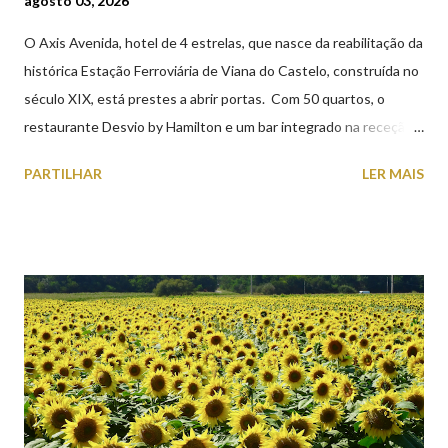
agosto 03, 2026
O Axis Avenida, hotel de 4 estrelas, que nasce da reabilitação da
histórica Estação Ferroviária de Viana do Castelo, construída no
século XIX, está prestes a abrir portas. Com 50 quartos, o
restaurante Desvio by Hamilton e um bar integrado na receção,
o Axis Avenida, inspira-se na temática ferroviária, integrando
PARTILHAR
LER MAIS
peças históricas cedidas pela IP Património que homenageiam a
memória e a identidade deste emblemático edifício. 📸 3 agosto
2026 | @olharvianadocastelo