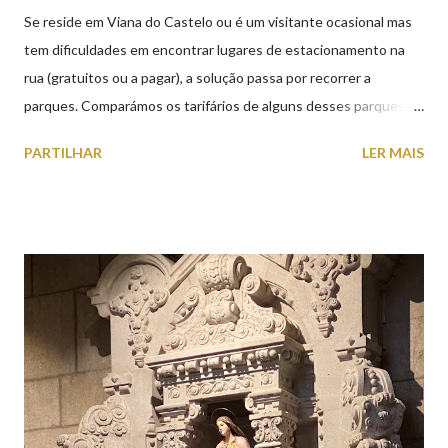
Se reside em Viana do Castelo ou é um visitante ocasional mas
tem dificuldades em encontrar lugares de estacionamento na
rua (gratuitos ou a pagar), a solução passa por recorrer a
parques. Comparámos os tarifários de alguns desses parques de
estacionamento públicos ou privados (tanto à superfície como
PARTILHAR
LER MAIS
subterrâneos) perto do centro da cidade (entenda-se por
centro, a Praça da República). Veja na tabela abaixo quais os mais
baratos e os mais caros. NOTA: O Parque do Gil Eannes e o
Parque da Marina/Cais Viana são à superfície os restantes são
subterrâneos. O Parque da Estação Viana Shopping é grátis de
2ª a 5ª feira a partir das 20:00 (DIAS ÚTEIS)