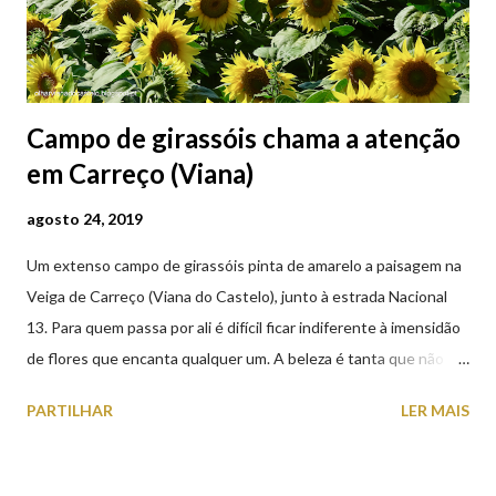
Campo de girassóis chama a atenção
em Carreço (Viana)
agosto 24, 2019
Um extenso campo de girassóis pinta de amarelo a paisagem na
Veiga de Carreço (Viana do Castelo), junto à estrada Nacional
13. Para quem passa por ali é difícil ficar indiferente à imensidão
de flores que encanta qualquer um. A beleza é tanta que não
falta quem pare por alguns minutos para observar os girassóis e
PARTILHAR
LER MAIS
aproveite a paisagem como cenário para tirar algumas
fotografias.